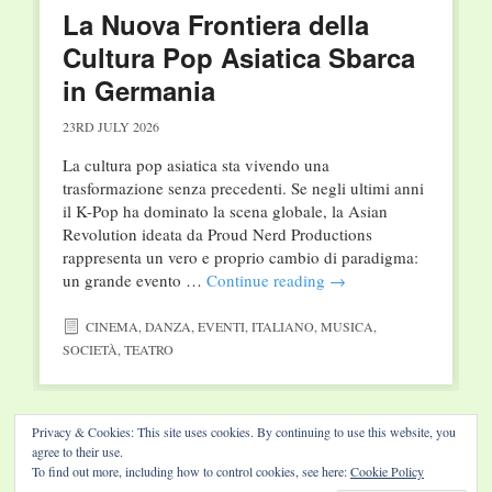
La Nuova Frontiera della
Cultura Pop Asiatica Sbarca
in Germania
23RD JULY 2026
La cultura pop asiatica sta vivendo una
trasformazione senza precedenti. Se negli ultimi anni
il K-Pop ha dominato la scena globale, la Asian
Revolution ideata da Proud Nerd Productions
rappresenta un vero e proprio cambio di paradigma:
un grande evento …
Continue reading
→
CINEMA
,
DANZA
,
EVENTI
,
ITALIANO
,
MUSICA
,
SOCIETÀ
,
TEATRO
Post navigation
←
Older posts
Newer posts
→
Privacy & Cookies: This site uses cookies. By continuing to use this website, you
agree to their use.
To find out more, including how to control cookies, see here:
Cookie Policy