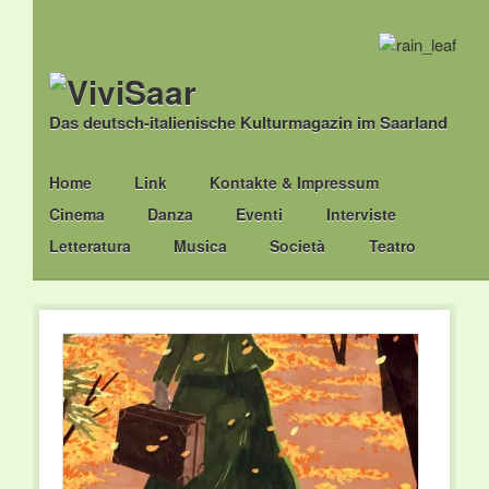
Das deutsch-italienische Kulturmagazin im Saarland
Main menu
Skip
Home
Link
Kontakte & Impressum
to
Cinema
Danza
Eventi
Interviste
content
Letteratura
Musica
Società
Teatro