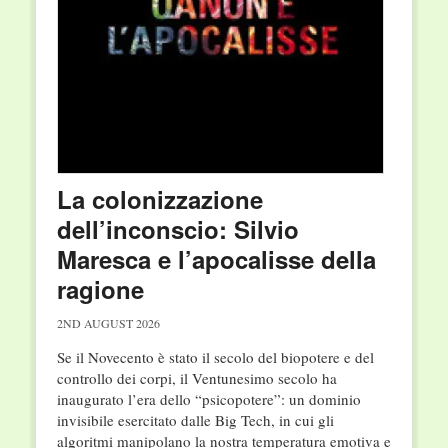
La colonizzazione
dell’inconscio: Silvio
Maresca e l’apocalisse della
ragione
2ND AUGUST 2026
Se il Novecento è stato il secolo del biopotere e del
controllo dei corpi, il Ventunesimo secolo ha
inaugurato l’era dello “psicopotere”: un dominio
invisibile esercitato dalle Big Tech, in cui gli
algoritmi manipolano la nostra temperatura emotiva e