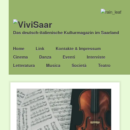
Das deutsch-italienische Kulturmagazin im Saarland
Main menu
Skip
Home
Link
Kontakte & Impressum
to
Cinema
Danza
Eventi
Interviste
content
Letteratura
Musica
Società
Teatro