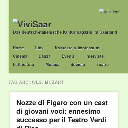
Das deutsch-italienische Kulturmagazin im Saarland
Main menu
Skip
Home
Link
Kontakte & Impressum
to
Cinema
Danza
Eventi
Interviste
content
Letteratura
Musica
Società
Teatro
TAG ARCHIVES:
MOZART
Nozze di Figaro con un cast
di giovani voci: ennesimo
successo per il Teatro Verdi