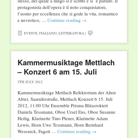
stesso, del quale a lungo si è scritto e si è parlato. Il
protagonista dell’opera è il noto conquistatore,
l’uomo per eccellenza che si gode la vita, romantico
e nevrotico, …
Continue reading
→
EVENTI
,
ITALIANO
,
LETTERATURA
|
Kammermusiktage Mettlach
– Konzert 6 am 15. Juli
5TH JULY 2012
Kammermusiktage Mettlach Refektorium der Alten
Abtei, Saaruferstraße, Mettlach Konzert 6 15. Juli
2012, 11:00 Uhr Ensemble Prisma Bläseroktett
Daniela Tessmann, Oboe Ursel Ens, Oboe Susanne
Heilig, Klarinette Tino Plener, Klarinette Adam
Lewis, Horn Uwe Tessmann, Horn Bernhard
Wesenick, Fagott …
Continue reading
→