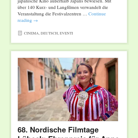
japanische Kino außerhalb Japans bewiesen. Mit
über 140 Kurz- und Langfilmen verwandelt die
Veranstaltung die Festivalzentren …
Continue
reading
→
CINEMA
,
DEUTSCH
,
EVENTI
68. Nordische Filmtage