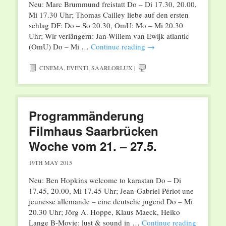
Neu: Marc Brummund freistatt Do – Di 17.30, 20.00,
Mi 17.30 Uhr; Thomas Cailley liebe auf den ersten
schlag DF: Do – So 20.30, OmU: Mo – Mi 20.30
Uhr; Wir verlängern: Jan-Willem van Ewijk atlantic
(OmU) Do – Mi …
Continue reading
→
CINEMA
,
EVENTI
,
SAARLORLUX
|
Programmänderung
Filmhaus Saarbrücken
Woche vom 21. – 27.5.
19TH MAY 2015
Neu: Ben Hopkins welcome to karastan Do – Di
17.45, 20.00, Mi 17.45 Uhr; Jean-Gabriel Périot une
jeunesse allemande – eine deutsche jugend Do – Mi
20.30 Uhr; Jörg A. Hoppe, Klaus Maeck, Heiko
Lange B-Movie: lust & sound in …
Continue reading