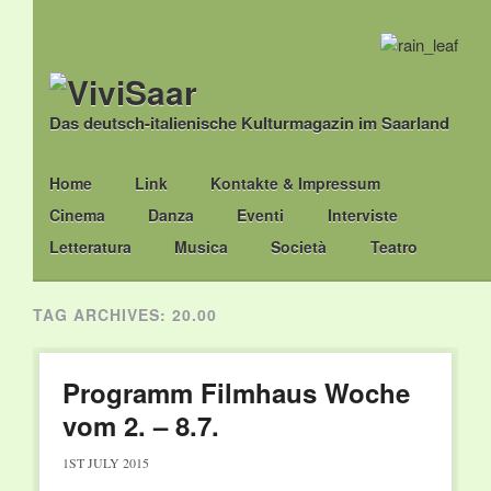
Das deutsch-italienische Kulturmagazin im Saarland
Main menu
Skip
Home
Link
Kontakte & Impressum
to
Cinema
Danza
Eventi
Interviste
content
Letteratura
Musica
Società
Teatro
TAG ARCHIVES:
20.00
Programm Filmhaus Woche
vom 2. – 8.7.
1ST JULY 2015