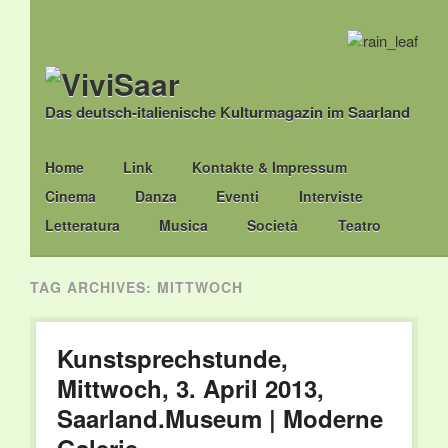
Das deutsch-italienische Kulturmagazin im Saarland
Main menu
Skip
Home
Link
Kontakte & Impressum
to
Cinema
Danza
Eventi
Interviste
content
Letteratura
Musica
Società
Teatro
TAG ARCHIVES:
MITTWOCH
Kunstsprechstunde,
Mittwoch, 3. April 2013,
Saarland.Museum | Moderne