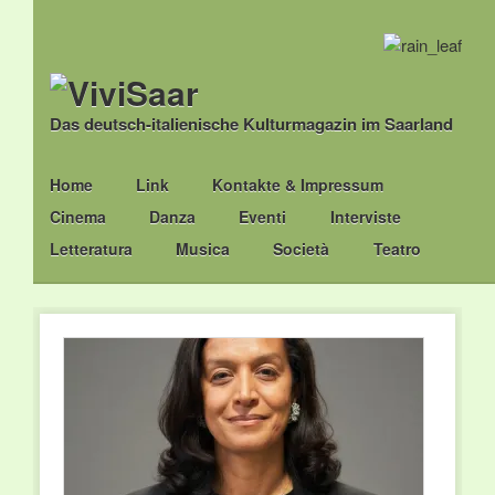
Das deutsch-italienische Kulturmagazin im Saarland
Main menu
Skip
Home
Link
Kontakte & Impressum
to
Cinema
Danza
Eventi
Interviste
content
Letteratura
Musica
Società
Teatro