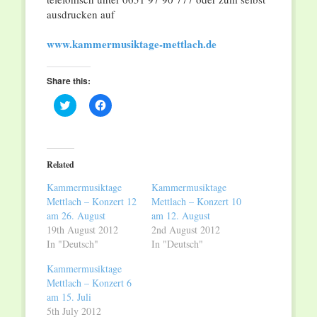
ausdrucken auf
www.kammermusiktage-mettlach.de
Share this:
Click
Click
to
to
share
share
on
on
Twitter
Facebook
(Opens
(Opens
in
in
Related
new
new
window)
window)
Kammermusiktage
Kammermusiktage
Mettlach – Konzert 12
Mettlach – Konzert 10
am 26. August
am 12. August
19th August 2012
2nd August 2012
In "Deutsch"
In "Deutsch"
Kammermusiktage
Mettlach – Konzert 6
am 15. Juli
5th July 2012