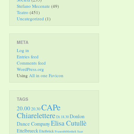
Stefano Mecenate
(49)
Teatro
(451)
Uncategorized
(1)
META
Log in
Entries feed
Comments feed
WordPress.org
Using
All in one Favicon
TAGS
CAPe
20.00
20.30
Chiarelettere
Donlon
Di 18.30
Elisa Cutullè
Dance Company
Ettelbrueck
Ettelbrück
Frauenbibliothek Saar