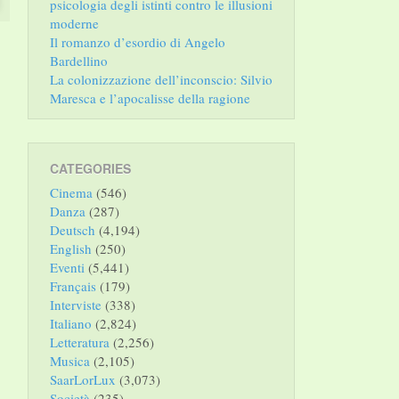
psicologia degli istinti contro le illusioni
moderne
Il romanzo d’esordio di Angelo
Bardellino
La colonizzazione dell’inconscio: Silvio
Maresca e l’apocalisse della ragione
CATEGORIES
Cinema
(546)
Danza
(287)
Deutsch
(4,194)
English
(250)
Eventi
(5,441)
Français
(179)
Interviste
(338)
Italiano
(2,824)
Letteratura
(2,256)
Musica
(2,105)
SaarLorLux
(3,073)
Società
(235)