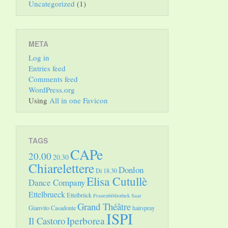
Uncategorized
(1)
META
Log in
Entries feed
Comments feed
WordPress.org
Using
All in one Favicon
TAGS
CAPe
20.00
20.30
Chiarelettere
Donlon
Di 18.30
Elisa Cutullè
Dance Company
Ettelbrueck
Ettelbrück
Frauenbibliothek Saar
Grand Théâtre
Gianvito Casadonte
hairspray
ISPI
Il Castoro
Iperborea