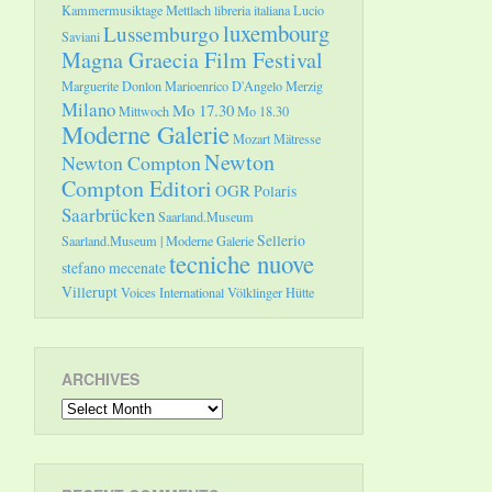
Kammermusiktage Mettlach
libreria italiana
Lucio
luxembourg
Lussemburgo
Saviani
Magna Graecia Film Festival
Marguerite Donlon
Marioenrico D'Angelo
Merzig
Milano
Mo 17.30
Mittwoch
Mo 18.30
Moderne Galerie
Mozart
Mätresse
Newton
Newton Compton
Compton Editori
OGR
Polaris
Saarbrücken
Saarland.Museum
Sellerio
Saarland.Museum | Moderne Galerie
tecniche nuove
stefano mecenate
Villerupt
Voices International
Völklinger Hütte
ARCHIVES
Archives