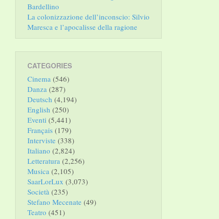
Bardellino
La colonizzazione dell’inconscio: Silvio
Maresca e l’apocalisse della ragione
CATEGORIES
Cinema
(546)
Danza
(287)
Deutsch
(4,194)
English
(250)
Eventi
(5,441)
Français
(179)
Interviste
(338)
Italiano
(2,824)
Letteratura
(2,256)
Musica
(2,105)
SaarLorLux
(3,073)
Società
(235)
Stefano Mecenate
(49)
Teatro
(451)