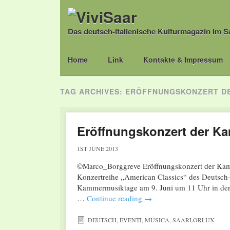
Das deutsch-italienische Kulturmagazin im S
Main menu
Skip
Home
Link
Kontakte & Impressum
to
content
TAG ARCHIVES:
ERÖFFNUNGSKONZERT DE
Eröffnungskonzert der K
1ST JUNE 2013
©Marco_Borggreve Eröffnungskonzert der Kamm
Konzertreihe „American Classics“ des Deutsch
Kammermusiktage am 9. Juni um 11 Uhr in der 
…
Continue reading
→
DEUTSCH
,
EVENTI
,
MUSICA
,
SAARLORLUX