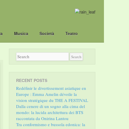
ra
Musica
Società
Teatro
RECENT POSTS
Redéfinir le divertissement asiatique en
Europe : Emma Amelin dévoile la
vision stratégique du THE A FESTIVAL
Dalla cenere di un sogno alla cima del
mondo: la lucida architettura dei BTS
raccontata da Onirina Lantou
Tra conformismo e bussola edonica: la