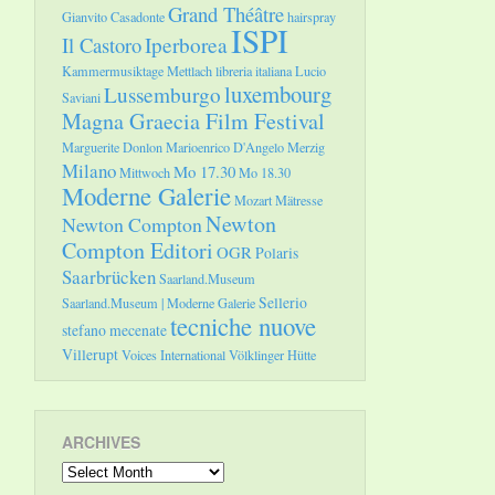
Grand Théâtre
Gianvito Casadonte
hairspray
ISPI
Il Castoro
Iperborea
Kammermusiktage Mettlach
libreria italiana
Lucio
luxembourg
Lussemburgo
Saviani
Magna Graecia Film Festival
Marguerite Donlon
Marioenrico D'Angelo
Merzig
Milano
Mo 17.30
Mittwoch
Mo 18.30
Moderne Galerie
Mozart
Mätresse
Newton
Newton Compton
Compton Editori
OGR
Polaris
Saarbrücken
Saarland.Museum
Sellerio
Saarland.Museum | Moderne Galerie
tecniche nuove
stefano mecenate
Villerupt
Voices International
Völklinger Hütte
ARCHIVES
Archives