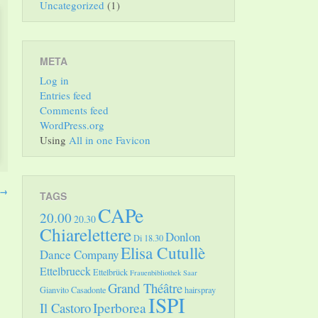
Uncategorized
(1)
META
Log in
Entries feed
Comments feed
WordPress.org
Using
All in one Favicon
→
TAGS
CAPe
20.00
20.30
Chiarelettere
Donlon
Di 18.30
Elisa Cutullè
Dance Company
Ettelbrueck
Ettelbrück
Frauenbibliothek Saar
Grand Théâtre
Gianvito Casadonte
hairspray
ISPI
Il Castoro
Iperborea