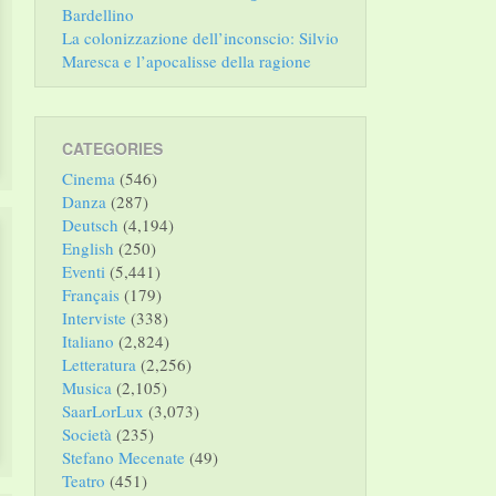
Bardellino
La colonizzazione dell’inconscio: Silvio
Maresca e l’apocalisse della ragione
CATEGORIES
Cinema
(546)
Danza
(287)
Deutsch
(4,194)
English
(250)
Eventi
(5,441)
Français
(179)
Interviste
(338)
Italiano
(2,824)
Letteratura
(2,256)
Musica
(2,105)
SaarLorLux
(3,073)
Società
(235)
Stefano Mecenate
(49)
Teatro
(451)