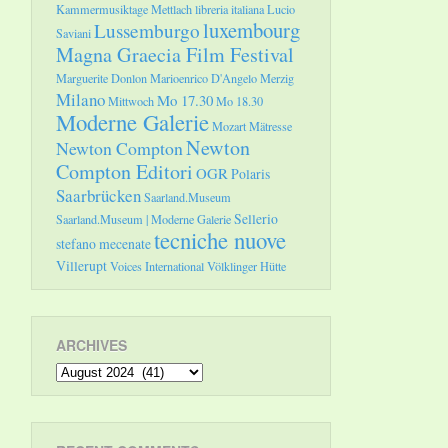
Kammermusiktage Mettlach
libreria italiana
Lucio
luxembourg
Lussemburgo
Saviani
Magna Graecia Film Festival
Marguerite Donlon
Marioenrico D'Angelo
Merzig
Milano
Mo 17.30
Mittwoch
Mo 18.30
Moderne Galerie
Mozart
Mätresse
Newton
Newton Compton
Compton Editori
OGR
Polaris
Saarbrücken
Saarland.Museum
Sellerio
Saarland.Museum | Moderne Galerie
tecniche nuove
stefano mecenate
Villerupt
Voices International
Völklinger Hütte
ARCHIVES
Archives