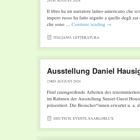
24TH AUGUST 2024
Il libro ha un narratore latino-americano che sc
impero russo ha fatto seguito a quello degli zar 
che sono …
Continue reading
→
ITALIANO
,
LETTERATURA
Ausstellung Daniel Hausi
23RD AUGUST 2024
Fünf raumgreifende Arbeiten des renommierten
im Rahmen der Ausstellung Sunset Guest House
präsentiert. Die Besucher*innen erwartet u. a.
DEUTSCH
,
EVENTI
,
SAARLORLUX