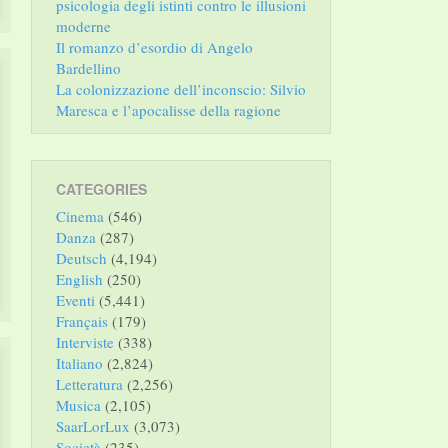
psicologia degli istinti contro le illusioni
moderne
Il romanzo d’esordio di Angelo
Bardellino
La colonizzazione dell’inconscio: Silvio
Maresca e l’apocalisse della ragione
CATEGORIES
Cinema
(546)
Danza
(287)
Deutsch
(4,194)
English
(250)
Eventi
(5,441)
Français
(179)
Interviste
(338)
Italiano
(2,824)
Letteratura
(2,256)
Musica
(2,105)
SaarLorLux
(3,073)
Società
(235)