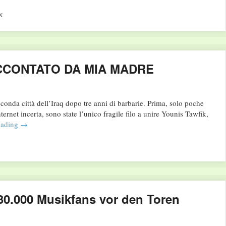
X
 RACCONTATO DA MIA MADRE
conda città dell’Iraq dopo tre anni di barbarie. Prima, solo poche
net incerta, sono state l’unico fragile filo a unire Younis Tawfik,
eading
→
t 30.000 Musikfans vor den Toren