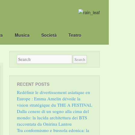
ra
Musica
Società
Teatro
RECENT POSTS
Redéfinir le divertissement asiatique en
Europe : Emma Amelin dévoile la
vision stratégique du THE A FESTIVAL
Dalla cenere di un sogno alla cima del
mondo: la lucida architettura dei BTS
raccontata da Onirina Lantou
Tra conformismo e bussola edonica: la