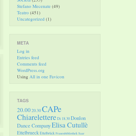
Stefano Mecenate
(49)
Teatro
(451)
Uncategorized
(1)
META
Log in
Entries feed
Comments feed
WordPress.org
Using
All in one Favicon
TAGS
CAPe
20.00
20.30
Chiarelettere
Donlon
Di 18.30
Elisa Cutullè
Dance Company
Ettelbrueck
Ettelbrück
Frauenbibliothek Saar