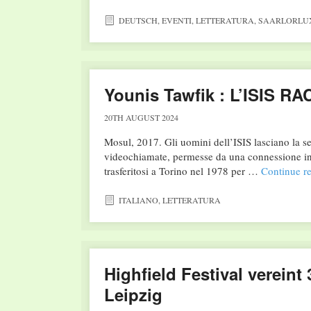
DEUTSCH
,
EVENTI
,
LETTERATURA
,
SAARLORLU
Younis Tawfik : L’ISIS
20TH AUGUST 2024
Mosul, 2017. Gli uomini dell’ISIS lasciano la se
videochiamate, permesse da una connessione inter
trasferitosi a Torino nel 1978 per …
Continue r
ITALIANO
,
LETTERATURA
Highfield Festival verein
Leipzig