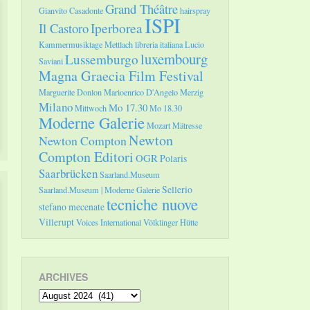
Grand Théâtre
Gianvito Casadonte
hairspray
ISPI
Il Castoro
Iperborea
Kammermusiktage Mettlach
libreria italiana
Lucio
luxembourg
Lussemburgo
Saviani
Magna Graecia Film Festival
Marguerite Donlon
Marioenrico D'Angelo
Merzig
Milano
Mo 17.30
Mittwoch
Mo 18.30
Moderne Galerie
Mozart
Mätresse
Newton
Newton Compton
Compton Editori
OGR
Polaris
Saarbrücken
Saarland.Museum
Sellerio
Saarland.Museum | Moderne Galerie
tecniche nuove
stefano mecenate
Villerupt
Voices International
Völklinger Hütte
ARCHIVES
Archives