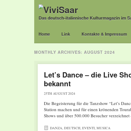
Das deutsch-italienische Kulturmagazin im S
Main menu
Skip
Home
Link
Kontakte & Impressum
to
content
MONTHLY ARCHIVES:
AUGUST 2024
Let’s Dance – die Live Sh
bekannt
25TH AUGUST 2024
Die Begeisterung für die Tanzshow “Let’s Danc
Station machen und für einen krönenden Tourab
Shows und über 500.000 Besucher verzeichne
DANZA
,
DEUTSCH
,
EVENTI
,
MUSICA