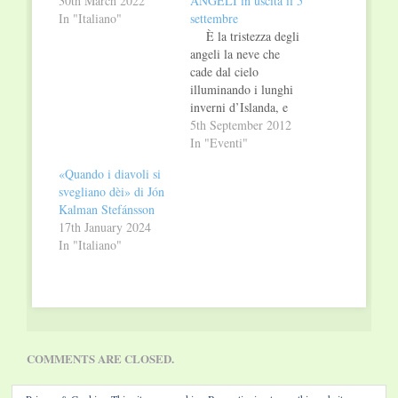
30th March 2022
ANGELI in uscita il 5
In "Italiano"
settembre
È la tristezza degli
angeli la neve che
cade dal cielo
illuminando i lunghi
inverni d’Islanda, e
che le raffiche dei
5th September 2012
venti trasformano in
In "Eventi"
accecanti bufere. Il
«Quando i diavoli si
postino Jens è
svegliano dèi» di Jón
scampato a stento alla
Kalman Stefánsson
loro furia quando
17th January 2024
arriva alla locanda del
In "Italiano"
Villaggio, soccorso
dal ragazzo orfano che
vi…
COMMENTS ARE CLOSED.