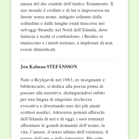
amara del dio crudele dell’Antico Testamento. Il
suo mondo è crollato e di lui si impossessa un
furore senza nome, mitigato soltanto dalla
solitudine e dalle lunghe estati trascorse nei
selvaggi Strandir, nel Nord dell’Islanda, dove
fantasia e realtà si confondono, i Beatles si
riuniscono e i morti tornano, a implorare di non
essere dimenticati.
Jón Kalman STEFÁNSSON
Nato a Reykjavík nel 1963, ex insegnante e
bibliotecario, si dedica alla poesia prima di
passare alla narrativa, distinguendosi subito
per una lingua di singolare ricchezza
evocativa e diventando uno dei più amati
scrittori nordici. Attraverso potenti affreschi
dell’Islanda di ieri e di oggi, i suoi romanzi
affrontano le grandi domande dell’uomo, la
vita, l’amore, il senso ultimo dell’esistenza, il
potere dell’arte e della letteratura. Più volte