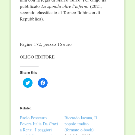
pubblicato
La sponda oltre l’inferno
(2021,
secondo classificato al Torneo Robinson di
Repubblica).
Pagine 172, prezzo 16 euro
OLIGO EDITORE
Share this:
Click
Click
to
to
share
share
on
on
Twitter
Facebook
(Opens
(Opens
in
in
Related
new
new
window)
window)
Paolo Posteraro
Riccardo Iacona, Il
Povera Italia Da Craxi
popolo tradito
a Renzi. I peggiori
(formato e-book)