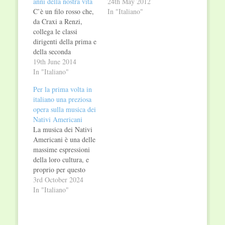
anni della nostra vita
24th May 2012
C’è un filo rosso che,
In "Italiano"
da Craxi a Renzi,
collega le classi
dirigenti della prima e
della seconda
repubblica: la mala-
19th June 2014
politica. Sono
In "Italiano"
cambiate le sigle dei
Per la prima volta in
partiti ma tutto è
italiano una preziosa
come prima, anzi,
opera sulla musica dei
peggio di prima.
Nativi Americani
Tangentopoli ha
La musica dei Nativi
ceduto il passo a una
Americani è una delle
nuova epoca di
massime espressioni
corruzione. Il
della loro cultura, e
Parlamento che…
proprio per questo
molto diversa dalla
3rd October 2024
nostra: nella struttura,
In "Italiano"
nel canto, nello scopo
e nel significato. “Gli
Indiani d’America e la