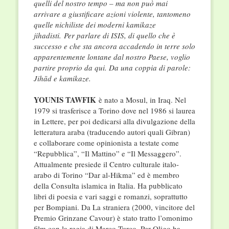
quelli del nostro tempo – ma non può mai
arrivare a giustificare azioni violente, tantomeno
quelle nichiliste dei moderni kamikaze
jihadisti.
Per parlare di ISIS, di quello che è
successo e che sta ancora accadendo in terre solo
apparentemente lontane dal nostro Paese, voglio
partire proprio da qui. Da una coppia di parole:
Jihād e kamikaze.
YOUNIS TAWFIK
è nato a Mosul, in Iraq. Nel
1979 si trasferisce a Torino dove nel 1986 si laurea
in Lettere, per poi dedicarsi alla divulgazione della
letteratura araba (traducendo autori quali Gibran)
e collaborare come opinionista a testate come
“Repubblica”, “Il Mattino” e “Il Messaggero”.
Attualmente presiede il Centro culturale italo-
arabo di Torino “Dar al-Hikma” ed è membro
della Consulta islamica in Italia. Ha pubblicato
libri di poesia e vari saggi e romanzi, soprattutto
per Bompiani. Da La straniera (2000, vincitore del
Premio Grinzane Cavour) è stato tratto l’omonimo
film con la regia di Marco Turco. Per Oligo ha