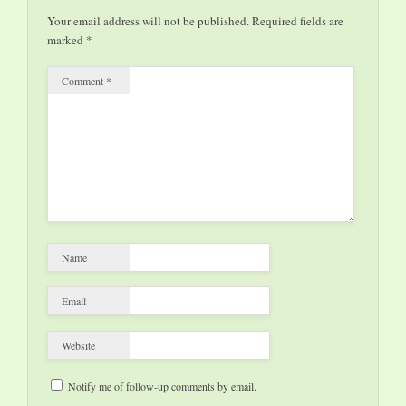
Gli Sfiorati e I primi
Your email address will not be published.
Required fields are
della lista.
marked
*
MIGLIORE
ATTRICE: ex aequo
Comment
*
per…
Name
Email
Website
Notify me of follow-up comments by email.