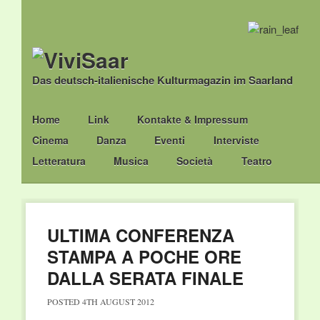
Das deutsch-italienische Kulturmagazin im Saarland
Main menu
Skip
Home
Link
Kontakte & Impressum
to
Cinema
Danza
Eventi
Interviste
content
Letteratura
Musica
Società
Teatro
ULTIMA CONFERENZA
STAMPA A POCHE ORE
DALLA SERATA FINALE
POSTED
4TH AUGUST 2012