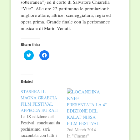
sotterranea”) ed il corto di Salvatore Chiarella
“Vite”. Alle ore 22 partiranno le premiazioni:
migliore attore, attrice, sceneggiatura, regia ed
opera prima. Grande finale con la perfomance
musicale di Mario Venuti.
Share this:
Click
Click
to
to
share
share
on
on
Twitter
Facebook
(Opens
(Opens
in
in
Related
new
new
window)
window)
STASERA IL
MAGNA GRAECIA
FILM FESTIVAL
PRESENTATA LA 4°
APPRODA SU RAI1
EDIZIONE DEL
La IX edizione del
KALAT NISSA
Festival, conclusasi da
FILM FESTIVAL
pochissimo, sarà
2nd March 2014
raccontata con tutti i
In "Cinema"