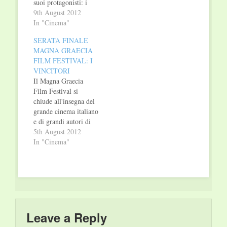
suoi protagonisti: i
registi, gli attori e il
9th August 2012
pubblico, elemento
In "Cinema"
essenziale del MGFF.
SERATA FINALE
La regia dello speciale
MAGNA GRAECIA
è stata affidata a
FILM FESTIVAL: I
Stefano Palatresi. Da
VINCITORI
Claudio Santamaria a
Il Magna Graecia
Mirca Viola, da Ugo
Film Festival si
Gregoretti a Mimmo
chiude all'insegna del
Calopresti: tutti i…
grande cinema italiano
e di grandi autori di
cui sentiremo
5th August 2012
sicuramente parlare. A
In "Cinema"
vincere le ambite
statuette sono stati:
MIGLIORE OPERA
PRIMA: LA-BAS di
Guido Lombardi.
MIGLIORE ATTORE:
CLAUDIO
Leave a Reply
SANTAMARIA per