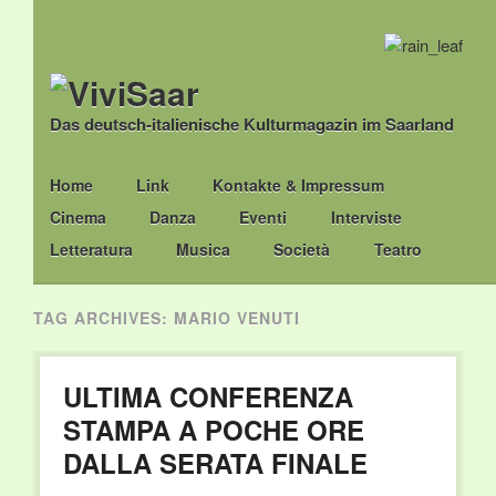
Das deutsch-italienische Kulturmagazin im Saarland
Main menu
Skip
Home
Link
Kontakte & Impressum
to
Cinema
Danza
Eventi
Interviste
content
Letteratura
Musica
Società
Teatro
TAG ARCHIVES:
MARIO VENUTI
ULTIMA CONFERENZA
STAMPA A POCHE ORE
DALLA SERATA FINALE