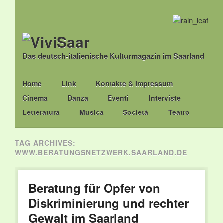
Das deutsch-italienische Kulturmagazin im Saarland
Main menu
Skip
Home
Link
Kontakte & Impressum
to
Cinema
Danza
Eventi
Interviste
content
Letteratura
Musica
Società
Teatro
TAG ARCHIVES:
WWW.BERATUNGSNETZWERK.SAARLAND.DE
Beratung für Opfer von
Diskriminierung und rechter
Gewalt im Saarland