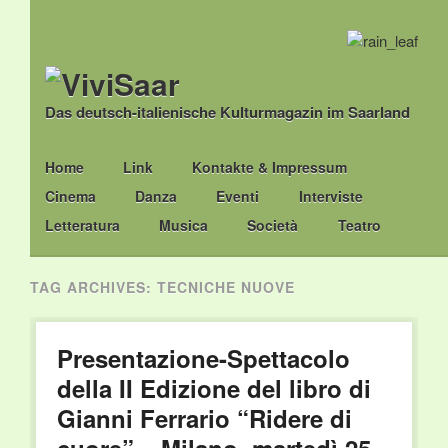
Das deutsch-italienische Kulturmagazin im Saarland
Main menu
Skip
Home
Link
Kontakte & Impressum
to
Cinema
Danza
Eventi
Interviste
content
Letteratura
Musica
Società
Teatro
TAG ARCHIVES:
TECNICHE NUOVE
Presentazione-Spettacolo
della II Edizione del libro di
Gianni Ferrario “Ridere di