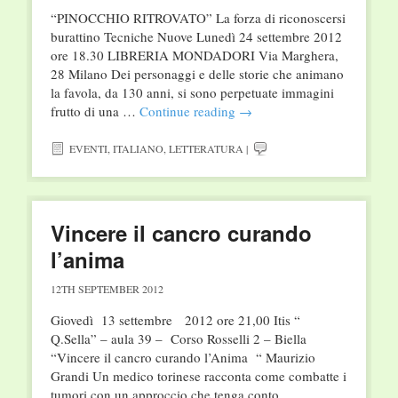
“PINOCCHIO RITROVATO” La forza di riconoscersi
burattino Tecniche Nuove Lunedì 24 settembre 2012
ore 18.30 LIBRERIA MONDADORI Via Marghera,
28 Milano Dei personaggi e delle storie che animano
la favola, da 130 anni, si sono perpetuate immagini
frutto di una …
Continue reading
→
EVENTI
,
ITALIANO
,
LETTERATURA
|
Vincere il cancro curando
l’anima
12TH SEPTEMBER 2012
Giovedì 13 settembre 2012 ore 21,00 Itis “
Q.Sella” – aula 39 – Corso Rosselli 2 – Biella
“Vincere il cancro curando l’Anima “ Maurizio
Grandi Un medico torinese racconta come combatte i
tumori con un approccio che tenga conto …