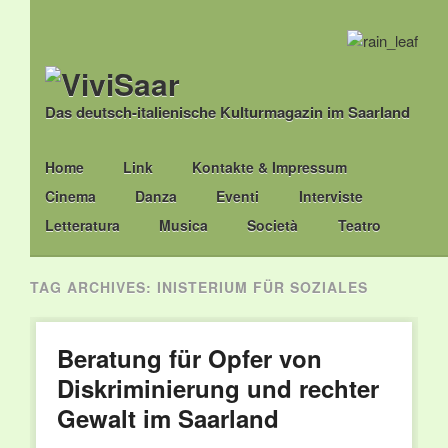
Das deutsch-italienische Kulturmagazin im Saarland
Main menu
Skip
Home
Link
Kontakte & Impressum
to
Cinema
Danza
Eventi
Interviste
content
Letteratura
Musica
Società
Teatro
TAG ARCHIVES:
INISTERIUM FÜR SOZIALES
Beratung für Opfer von
Diskriminierung und rechter
Gewalt im Saarland