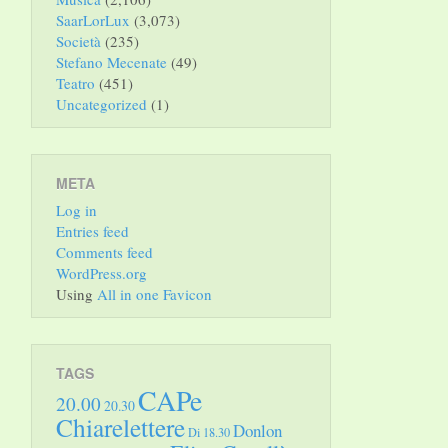
SaarLorLux
(3,073)
Società
(235)
Stefano Mecenate
(49)
Teatro
(451)
Uncategorized
(1)
META
Log in
Entries feed
Comments feed
WordPress.org
Using
All in one Favicon
TAGS
CAPe
20.00
20.30
Chiarelettere
Donlon
Di 18.30