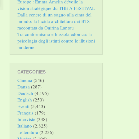
Europe : Emma Amelin dévoile la
vision stratégique du THE A FESTIVAL
Dalla cenere di un sogno alla cima del
mondo: la lucida architettura dei BTS
raccontata da Onirina Lantou
Tra conformismo e bussola edonica: la
psicologia degli istinti contro le illusioni
moderne
CATEGORIES
Cinema
(546)
Danza
(287)
Deutsch
(4,195)
English
(250)
Eventi
(5,443)
Français
(179)
Interviste
(338)
Italiano
(2,825)
Letteratura
(2,256)
Musica
(2,106)