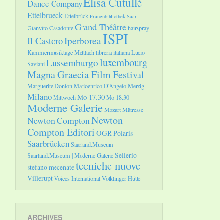
Elisa Cutullè
Dance Company
Ettelbrueck
Ettelbrück
Frauenbibliothek Saar
Grand Théâtre
Gianvito Casadonte
hairspray
ISPI
Il Castoro
Iperborea
Kammermusiktage Mettlach
libreria italiana
Lucio
luxembourg
Lussemburgo
Saviani
Magna Graecia Film Festival
Marguerite Donlon
Marioenrico D'Angelo
Merzig
Milano
Mo 17.30
Mittwoch
Mo 18.30
Moderne Galerie
Mozart
Mätresse
Newton
Newton Compton
Compton Editori
OGR
Polaris
Saarbrücken
Saarland.Museum
Sellerio
Saarland.Museum | Moderne Galerie
tecniche nuove
stefano mecenate
Villerupt
Voices International
Völklinger Hütte
ARCHIVES