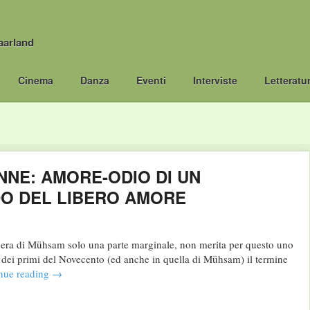
aarland
Cinema
Danza
Eventi
Interviste
Letteratu
NNE: AMORE-ODIO DI UN
DO DEL LIBERO AMORE
pera di Mühsam solo una parte marginale, non merita per questo uno
a dei primi del Novecento (ed anche in quella di Mühsam) il termine
nue reading
→