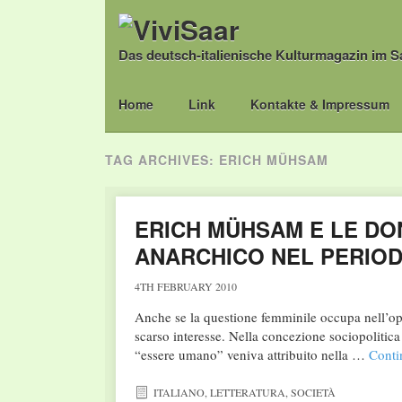
Das deutsch-italienische Kulturmagazin im S
Main menu
Skip
Home
Link
Kontakte & Impressum
to
content
TAG ARCHIVES:
ERICH MÜHSAM
ERICH MÜHSAM E LE DO
ANARCHICO NEL PERIO
4TH FEBRUARY 2010
Anche se la questione femminile occupa nell’o
scarso interesse. Nella concezione sociopolitic
“essere umano” veniva attribuito nella …
Conti
ITALIANO
,
LETTERATURA
,
SOCIETÀ