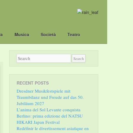
ra
Musica
Società
Teatro
RECENT POSTS
Dresdner Musikfestspiele mit
Traumbilanz und Freude auf das 50.
Jubiläum 2027
L’anima del Sol Levante conquista
Berlino: prima edizione del NATSU
HIKARI Japan Festival
Redéfinir le divertissement asiatique en