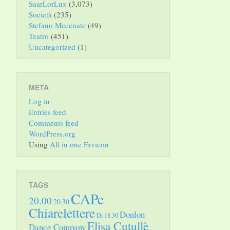
SaarLorLux
(3,073)
Società
(235)
Stefano Mecenate
(49)
Teatro
(451)
Uncategorized
(1)
META
Log in
Entries feed
Comments feed
WordPress.org
Using
All in one Favicon
TAGS
CAPe
20.00
20.30
Chiarelettere
Donlon
Di 18.30
Elisa Cutullè
Dance Company