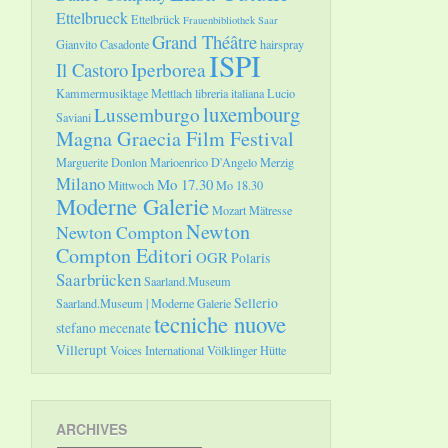
Ettelbrueck
Ettelbrück
Frauenbibliothek Saar
Grand Théâtre
Gianvito Casadonte
hairspray
ISPI
Il Castoro
Iperborea
Kammermusiktage Mettlach
libreria italiana
Lucio
luxembourg
Lussemburgo
Saviani
Magna Graecia Film Festival
Marguerite Donlon
Marioenrico D'Angelo
Merzig
Milano
Mo 17.30
Mittwoch
Mo 18.30
Moderne Galerie
Mozart
Mätresse
Newton
Newton Compton
Compton Editori
OGR
Polaris
Saarbrücken
Saarland.Museum
Sellerio
Saarland.Museum | Moderne Galerie
tecniche nuove
stefano mecenate
Villerupt
Voices International
Völklinger Hütte
ARCHIVES