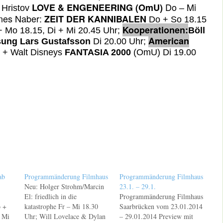
Do
Mi
LOVE & ENGENEERING
(OmU)
 Hristov
–
nes Naber:
ZEIT DER KANNIBALEN
Do + So 18.15
Kooperationen:
+ Mo 18.15, Di + Mi 20.45 Uhr;
Böll
American
ung Lars Gustafsson
Di 20.00 Uhr;
 + Walt Disneys
FANTASIA 2000
(OmU) Di 19.00
ab
Programmänderung Filmhaus
Programmänderung Filmhaus
Neu: Holger Strohm/Marcin
23.1. – 29.1.
El: friedlich in die
Programmänderung Filmhaus
 +
katastrophe Fr – Mi 18.30
Saarbrücken vom 23.01.2014
– Mi
Uhr; Will Lovelace & Dylan
– 29.01.2014 Preview mit