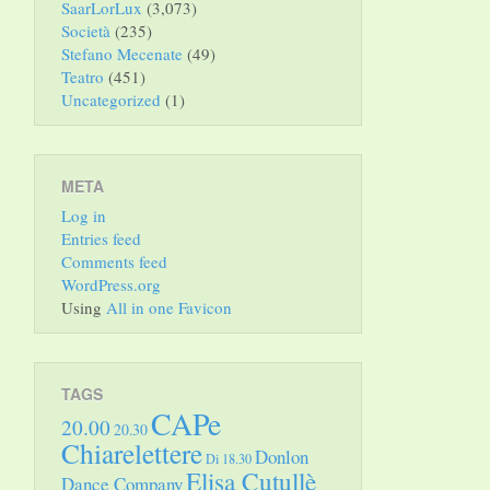
SaarLorLux
(3,073)
Società
(235)
Stefano Mecenate
(49)
Teatro
(451)
Uncategorized
(1)
META
Log in
Entries feed
Comments feed
WordPress.org
Using
All in one Favicon
TAGS
CAPe
20.00
20.30
Chiarelettere
Donlon
Di 18.30
Elisa Cutullè
Dance Company