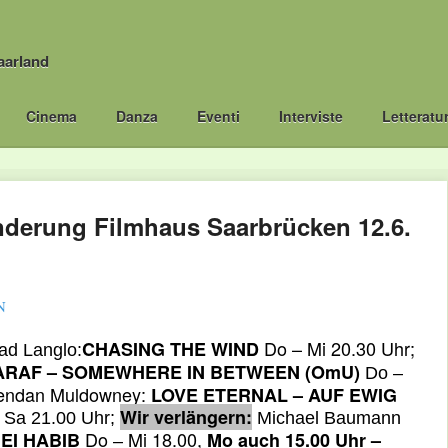
aarland
Cinema
Danza
Eventi
Interviste
Letteratu
erung Filmhaus Saarbrücken 12.6.
Do – Mi 20.30 Uhr;
CHASING THE WIND
ad Langlo:
ARAF – SOMEWHERE IN BETWEEN
(OmU)
Do –
endan Muldowney:
LOVE ETERNAL – AUF EWIG
Wir verlängern:
 Sa 21.00 Uhr;
Michael Baumann
Do
Mi 18.00,
EI HABIB
Mo auch 15.00 Uhr –
–