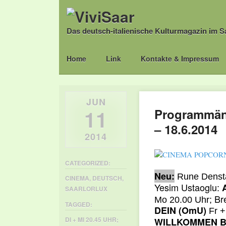
Das deutsch-italienische Kulturmagazin im S
Main menu
Skip
Home
Link
Kontakte & Impressum
to
content
JUN
11
Programmänd
– 18.6.2014
2014
CATEGORIZED:
Neu:
Rune Denst
CINEMA
,
DEUTSCH
,
Yesim Ustaoglu:
SAARLORLUX
Br
Mo 20.00 Uhr;
TAGGED:
DEIN (
OmU)
Fr +
DI + MI 20.45 UHR;
WILLKOMMEN B