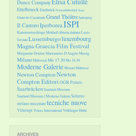
Elisa Cutullè
Dance Company
Ettelbrueck
Ettelbrück
Frauenbibliothek Saar
Grand Théâtre
Gianvito Casadonte
hairspray
ISPI
Il Castoro
Iperborea
Kammermusiktage Mettlach
libreria italiana
Lucio
luxembourg
Lussemburgo
Saviani
Magna Graecia Film Festival
Marguerite Donlon
Marioenrico D'Angelo
Merzig
Milano
Mo 17.30
Mittwoch
Mo 18.30
Moderne Galerie
Mozart
Mätresse
Newton
Newton Compton
Compton Editori
OGR
Polaris
Saarbrücken
Saarland.Museum
Sellerio
Saarland.Museum | Moderne Galerie
tecniche nuove
stefano mecenate
Villerupt
Voices International
Völklinger Hütte
ARCHIVES