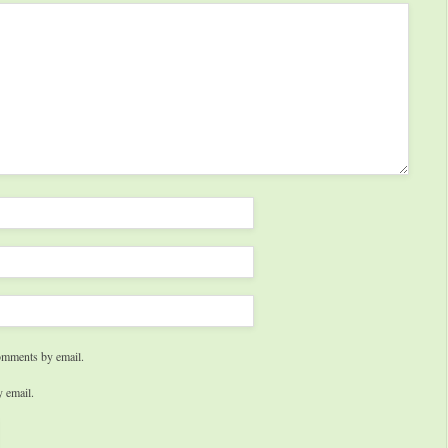
omments by email.
 email.