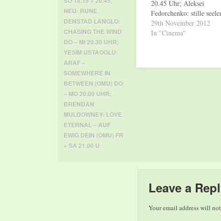
SO 18.15 + 20.45
,
20.45 Uhr; Aleksei
NEU: RUNE
Fedorchenko: stille seele
DENSTAD LANGLO:
(OmU) Fr 19.00, So + 
29th November 2012
CHASING THE WIND
21.00, Di + Mi 19.00 Uh
In "Cinema"
DO – MI 20.30 UHR;
Uhr; Wir verlängern: Fel
Stienz: puppe, icke und 
YESIM USTAOGLU:
dicke So + Mo 19.00, D
ARAF –
SOMEWHERE IN
BETWEEN (OMU) DO
– MO 20.00 UHR;
BRENDAN
MULDOWNEY: LOVE
ETERNAL – AUF
EWIG DEIN (OMU) FR
+ SA 21.00 U
Leave a Repl
Your email address will not