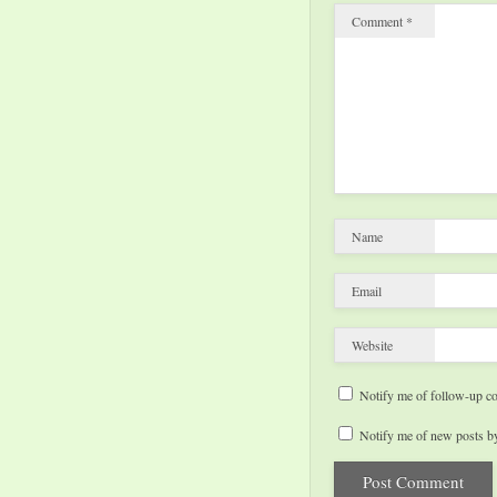
Comment
*
Name
Email
Website
Notify me of follow-up c
Notify me of new posts by