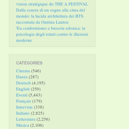
vision stratégique du THE A FESTIVAL
Dalla cenere di un sogno alla cima del
mondo: la lucida architettura dei BTS
raccontata da Onirina Lantou
Tra conformismo e bussola edonica: la
psicologia degli istinti contro le illusioni
moderne
CATEGORIES
Cinema
(546)
Danza
(287)
Deutsch
(4,195)
English
(250)
Eventi
(5,443)
Français
(179)
Interviste
(338)
Italiano
(2,825)
Letteratura
(2,256)
Musica
(2,106)