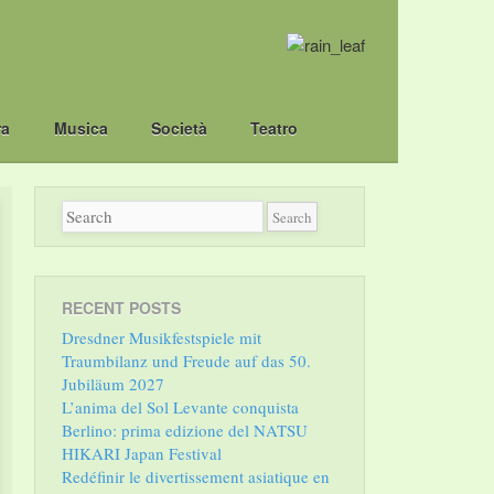
ra
Musica
Società
Teatro
RECENT POSTS
Dresdner Musikfestspiele mit
Traumbilanz und Freude auf das 50.
Jubiläum 2027
L’anima del Sol Levante conquista
Berlino: prima edizione del NATSU
HIKARI Japan Festival
Redéfinir le divertissement asiatique en