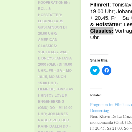
KOOPERATIONEN:
;
Filmreif
Tonislav
BÖLL &
19.00 Uhr; Johan
HOFSTÄTTER:
+ 20.45, Fr + Sa 
LESUNG LARS
& Hofstätter
:
Les
GUSTAFSSON DI
Classics:
Vortrag
20.00 UHR;
Uhr.
AMERICAN
CLASSICS:
VORTRAG + WALT
DISNEYS FANTASIA
Share this:
2000 (OMU) DI 19.00
Click
Click
UHR.
,
FR + SA + MO
to
to
18.15
,
MO AUCH
share
share
on
on
15.00 UHR -
Twitter
Facebook
(Opens
(Opens
FILMREIF; TONISLAV
in
in
Related
HRISTOV LOVE &
new
new
window)
window)
ENGENEERING
Programm im Filmhaus 
(OMU) DO – MI 19.00
Donnerstag
UHR; JOHANNES
Neu: Khavn De La Cruz:
NABER: ZEIT DER
mondomanila (OmU) Do
KANNIBALEN DO +
Fr 20.45, Sa 21.00, So 