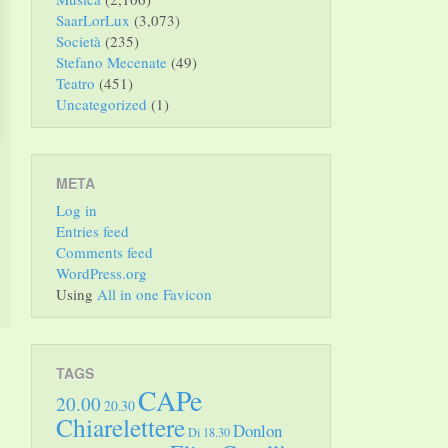
SaarLorLux
(3,073)
Società
(235)
Stefano Mecenate
(49)
Teatro
(451)
Uncategorized
(1)
META
Log in
Entries feed
Comments feed
WordPress.org
Using
All in one Favicon
TAGS
CAPe
20.00
20.30
Chiarelettere
Donlon
Di 18.30