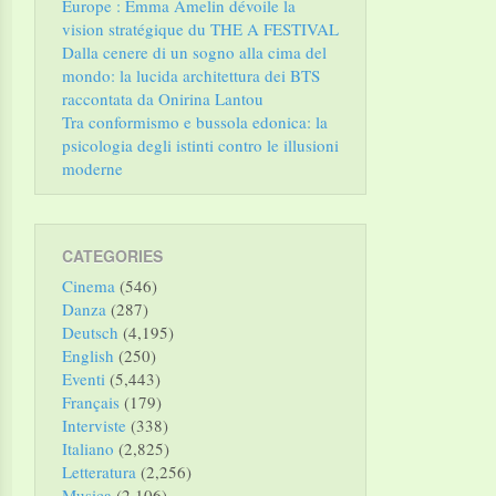
Europe : Emma Amelin dévoile la
vision stratégique du THE A FESTIVAL
Dalla cenere di un sogno alla cima del
mondo: la lucida architettura dei BTS
raccontata da Onirina Lantou
Tra conformismo e bussola edonica: la
psicologia degli istinti contro le illusioni
moderne
CATEGORIES
Cinema
(546)
Danza
(287)
Deutsch
(4,195)
English
(250)
Eventi
(5,443)
Français
(179)
Interviste
(338)
Italiano
(2,825)
Letteratura
(2,256)
Musica
(2,106)