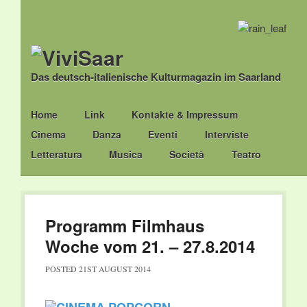
Das deutsch-italienische Kulturmagazin im Saarland
Main menu
Skip
Home
Link
Kontakte & Impressum
to
Cinema
Danza
Eventi
Interviste
content
Letteratura
Musica
Società
Teatro
Programm Filmhaus
Woche vom 21. – 27.8.2014
POSTED
21ST AUGUST 2014