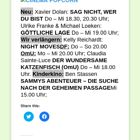
Neu:
Xavier Dolan:
SAG NICHT, WER
DU BIST
Do – Mi 18.30, 20.30 Uhr;
Ulrike Franke & Michael Loeken:
Do
Mi 19.00 Uhr
GÖTTLICHE LAGE
–
;
Wir verlängern:
Kelly Reichardt:
NIGHT MOVES
DF:
Do – So 20.00
OmU:
Mo – Mi 20.00 Uhr; Claudia
Sainte-Luce
DER WUNDERSAME
KATZENFISCH
(OmU)
Do – Mi 18.00
Kinderkino:
Uhr.
Ben Stassen
SAMMYS ABENTEUER – DIE SUCHE
NACH DER GEHEIMEN PASSAGE
Mi
15.00 Uhr;
Share this:
Click
Click
to
to
share
share
on
on
Twitter
Facebook
(Opens
(Opens