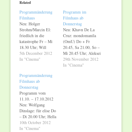
in
in
Related
new
new
window)
window)
Programmänderung
Programm im
Filmhaus
Filmhaus ab
Neu: Holger
Donnerstag
Strohm/Marcin El:
Neu: Khavn De La
friedlich in die
Cruz: mondomanila
katastrophe Fr – Mi
(OmU) Do + Fr
18.30 Uhr; Will
20.45, Sa 21.00, So –
Lovelace & Dylan
5th December 2012
Mi 20.45 Uhr; Aleksei
Southern: shut up and
In "Cinema"
Fedorchenko: stille
29th November 2012
play the hits (OmU)
seelen (OmU) Fr
In "Cinema"
Fr – Mi 21.00 Uhr;
19.00, So + Mo
Programmänderung
Andreas Nickel:
21.00, Di + Mi 19.00
Filmhaus ab
Messner Do 19.00, Sa
Uhr; Uhr; Wir
Donnerstag
17.15 Uhr; Wir
verlängern: Felix
Programm vom
verlängern: violeta
Stienz: puppe, icke
11.10. – 17.10.2012
parra (OmU) Fr - Mo
und der dicke So +
Neu: Wolfgang
19.30, Mi 19.30 Uhr;
Mo 19.00, Di +…
Dinslage: für elise Do
…
– Di 20.00 Uhr; Hella
Wenders: Berg fidel
10th October 2012
Do – Sa 20.30, So –
In "Cinema"