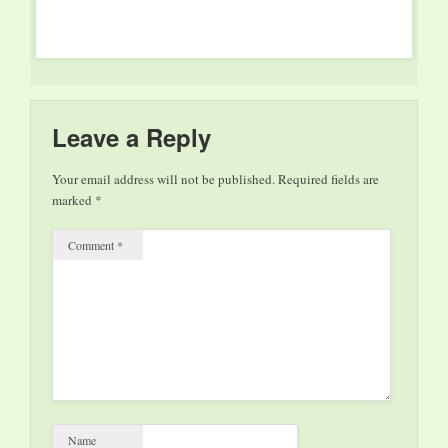
Mi 17.30 Uhr;
Elisabeth Scharang:
vielleicht in einem
anderen leben Fr – So
19.00, Di + Mi 19.00
Uhr; Verlängerung:
PARIS-
Leave a Reply
MANHATTEN Do –
Mi 18.30…
Your email address will not be published.
Required fields are
marked
*
Comment
*
Name