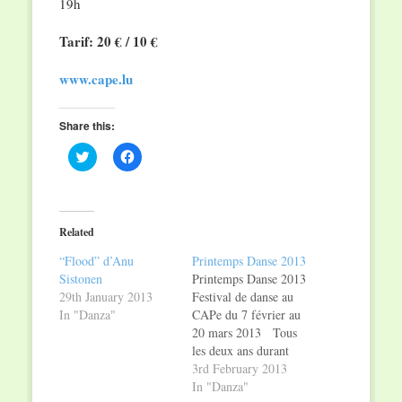
19h
Tarif: 20 € / 10 €
www.cape.lu
Share this:
Click
Click
to
to
share
share
on
on
Twitter
Facebook
(Opens
(Opens
in
in
Related
new
new
window)
window)
“Flood” d’Anu
Printemps Danse 2013
Sistonen
Printemps Danse 2013
29th January 2013
Festival de danse au
In "Danza"
CAPe du 7 février au
20 mars 2013 Tous
les deux ans durant
son festival de danse
3rd February 2013
PRINTEMPS
In "Danza"