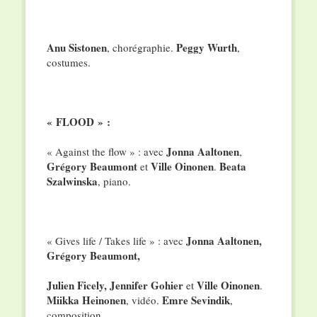
Anu Sistonen
Peggy Wurth
, chorégraphie.
,
costumes.
« FLOOD » :
Jonna Aaltonen
« Against the flow » : avec
,
Grégory Beaumont
Ville Oinonen
Beata
et
.
Szalwinska
, piano.
Jonna Aaltonen,
« Gives life / Takes life » : avec
Grégory Beaumont,
Julien Ficely, Jennifer Gohier
Ville Oinonen
et
.
Miikka Heinonen
Emre Sevindik
, vidéo.
,
composition.