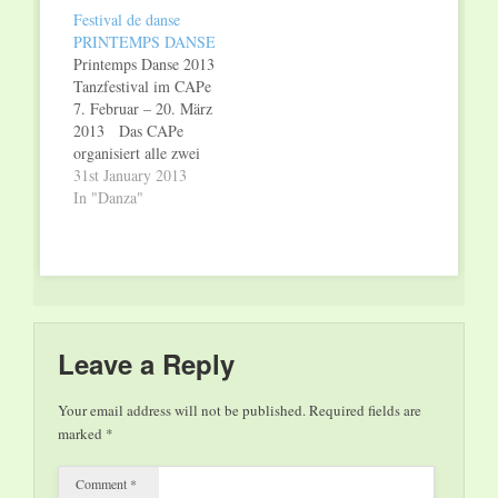
DANSE, les
Festival de danse
meilleures compagnies
PRINTEMPS DANSE
de danse et de ballet
Printemps Danse 2013
sont à l’affiche au
Tanzfestival im CAPe
CAPe. En 2013 le
7. Februar – 20. März
festival débute avec la
2013 Das CAPe
nouvelle création…
organisiert alle zwei
Jahre das Tanzfestival
31st January 2013
PRINTEMPS
In "Danza"
DANSE, dieses Mal
stehen sechs
verschiedene
Veranstaltungen von
zeitgenössischem Tanz
bis Ballett zur
Auswahl. Den
Leave a Reply
Auftakt macht die in
Luxemburg lebende
Your email address will not be published.
Required fields are
finnische Tänzerin und
marked
*
Choreografin Anu
Sistonen:…
Comment
*