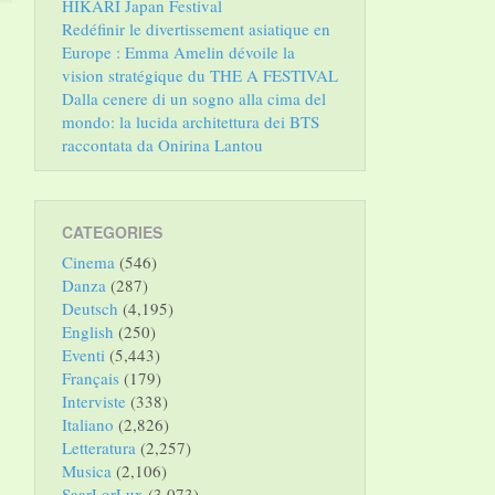
HIKARI Japan Festival
Redéfinir le divertissement asiatique en
Europe : Emma Amelin dévoile la
vision stratégique du THE A FESTIVAL
Dalla cenere di un sogno alla cima del
mondo: la lucida architettura dei BTS
raccontata da Onirina Lantou
CATEGORIES
Cinema
(546)
Danza
(287)
Deutsch
(4,195)
English
(250)
Eventi
(5,443)
Français
(179)
Interviste
(338)
Italiano
(2,826)
Letteratura
(2,257)
Musica
(2,106)
SaarLorLux
(3,073)