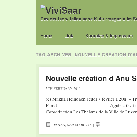
Das deutsch-italienische Kulturmagazin im S
Main menu
Skip
Home
Link
Kontakte & Impressum
to
content
TAG ARCHIVES:
NOUVELLE CRÉATION D’A
Nouvelle création d’Anu 
5TH FEBRUARY 2013
(c) Miikka Heinonen Jeudi 7 février à 20h – Pr
Flood Against the flow Gives life
Coproduction Les Théâtres de la Ville de Lux
DANZA
,
SAARLORLUX
|