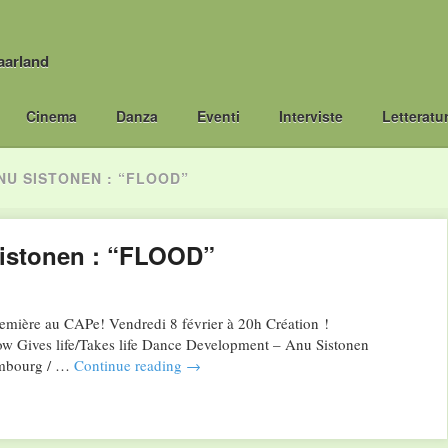
aarland
Cinema
Danza
Eventi
Interviste
Letteratu
NU SISTONEN : “FLOOD”
Sistonen : “FLOOD”
emière au CAPe! Vendredi 8 février à 20h Création !
/Takes life Dance Development – Anu Sistonen
embourg / …
Continue reading
→