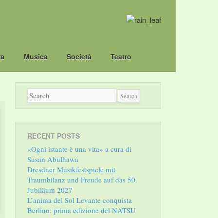
ra
Musica
Società
Teatro
RECENT POSTS
«Ogni istante è una vita» a cura di
Susan Abulhawa
Dresdner Musikfestspiele mit
Traumbilanz und Freude auf das 50.
Jubiläum 2027
L’anima del Sol Levante conquista
Berlino: prima edizione del NATSU