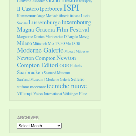
Gianvito Casadonte
hairspray
ISPI
Il Castoro
Iperborea
Kammermusiktage Mettlach
libreria italiana
Lucio
luxembourg
Lussemburgo
Saviani
Magna Graecia Film Festival
Marguerite Donlon
Marioenrico D'Angelo
Merzig
Milano
Mo 17.30
Mittwoch
Mo 18.30
Moderne Galerie
Mozart
Mätresse
Newton
Newton Compton
Compton Editori
OGR
Polaris
Saarbrücken
Saarland.Museum
Sellerio
Saarland.Museum | Moderne Galerie
tecniche nuove
stefano mecenate
Villerupt
Voices International
Völklinger Hütte
ARCHIVES
Archives