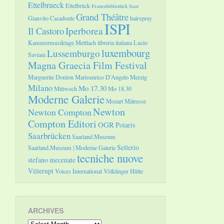
Ettelbrueck
Ettelbrück
Frauenbibliothek Saar
Grand Théâtre
Gianvito Casadonte
hairspray
ISPI
Il Castoro
Iperborea
Kammermusiktage Mettlach
libreria italiana
Lucio
luxembourg
Lussemburgo
Saviani
Magna Graecia Film Festival
Marguerite Donlon
Marioenrico D'Angelo
Merzig
Milano
Mo 17.30
Mittwoch
Mo 18.30
Moderne Galerie
Mozart
Mätresse
Newton
Newton Compton
Compton Editori
OGR
Polaris
Saarbrücken
Saarland.Museum
Sellerio
Saarland.Museum | Moderne Galerie
tecniche nuove
stefano mecenate
Villerupt
Voices International
Völklinger Hütte
ARCHIVES
Archives