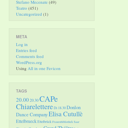
Stefano Mecenate
(49)
Teatro
(451)
Uncategorized
(1)
META
Log in
Entries feed
Comments feed
WordPress.org
Using
All in one Favicon
TAGS
CAPe
20.00
20.30
Chiarelettere
Donlon
Di 18.30
Elisa Cutullè
Dance Company
Ettelbrueck
Ettelbrück
Frauenbibliothek Saar
Grand Théâtre