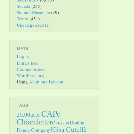
Società
(235)
Stefano Mecenate
(49)
Teatro
(451)
Uncategorized
(1)
META
Log in
Entries feed
Comments feed
WordPress.org
Using
All in one Favicon
TAGS
CAPe
20.00
20.30
Chiarelettere
Donlon
Di 18.30
Elisa Cutullè
Dance Company