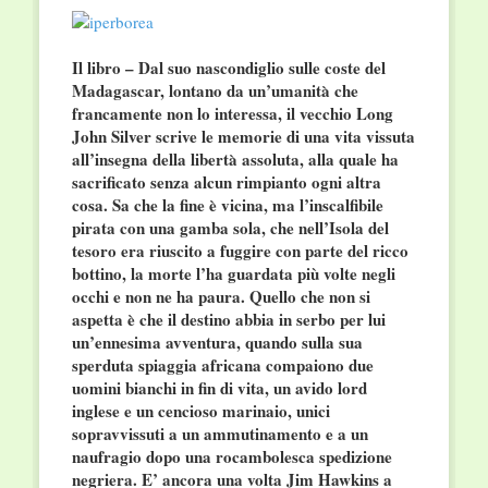
Il libro – Dal suo nascondiglio sulle coste del
Madagascar, lontano da un’umanità che
francamente non lo interessa, il vecchio Long
John Silver scrive le memorie di una vita vissuta
all’insegna della libertà assoluta, alla quale ha
sacrificato senza alcun rimpianto ogni altra
cosa. Sa che la fine è vicina, ma l’inscalfibile
pirata con una gamba sola, che nell’Isola del
tesoro era riuscito a fuggire con parte del ricco
bottino, la morte l’ha guardata più volte negli
occhi e non ne ha paura. Quello che non si
aspetta è che il destino abbia in serbo per lui
un’ennesima avventura, quando sulla sua
sperduta spiaggia africana compaiono due
uomini bianchi in fin di vita, un avido lord
inglese e un cencioso marinaio, unici
sopravvissuti a un ammutinamento e a un
naufragio dopo una rocambolesca spedizione
negriera
. E’ ancora una volta Jim Hawkins a