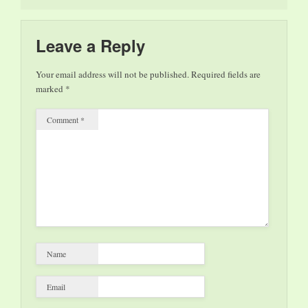
eventi e pubblicazioni.
Sul fronte della
letteratura
Leave a Reply
l’inaugurazione di
domani martedì 21
Your email address will not be published.
Required fields are
maggio alle 20:00
marked
*
prevede alla Cascina
Cuccagna…
Comment
*
Name
Email