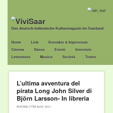
Das deutsch-italienische Kulturmagazin im Saarland
Main menu
Skip
Home
Link
Kontakte & Impressum
to
Cinema
Danza
Eventi
Interviste
content
Letteratura
Musica
Società
Teatro
L’ultima avventura del
pirata Long John Silver di
Björn Larsson- In libreria
POSTED
27TH MAY 2013