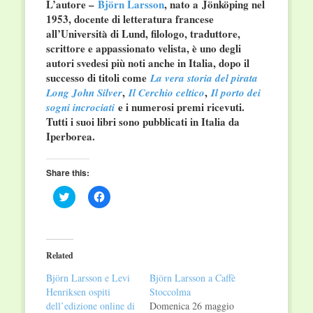
L’autore
–
Björn Larsson
, nato a Jönköping nel
1953, docente di letteratura francese
all’Università di Lund, filologo, traduttore,
scrittore e appassionato velista, è uno degli
autori svedesi più noti anche in Italia, dopo il
successo di titoli come
La vera storia del pirata
,
,
Long John Silver
Il Cerchio celtico
Il porto dei
e i numerosi premi ricevuti.
sogni incrociati
Tutti i suoi libri sono pubblicati in Italia da
Iperborea.
Share this:
Click
Click
to
to
share
share
on
on
Twitter
Facebook
(Opens
(Opens
in
in
Related
new
new
window)
window)
Björn Larsson e Levi
Björn Larsson a Caffè
Henriksen ospiti
Stoccolma
dell’edizione online di
Domenica 26 maggio