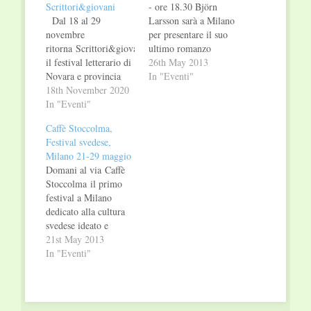
Scrittori&giovani
- ore 18.30 Björn
Dal 18 al 29
Larsson sarà a Milano
novembre
per presentare il suo
ritorna Scrittori&giovani,
ultimo romanzo
il festival letterario di
"L'ultima avventura
26th May 2013
Novara e provincia
del pirata Long John
In "Eventi"
che ha come
18th November 2020
SIlver" in occasione
protagonisti gli
In "Eventi"
del festival di cultura
studenti delle scuole
svedese Caffè
Caffè Stoccolma,
superiori. Giunto alla
Stoccolma,
Festival svedese,
dodicesima edizione,
organizzato da
Milano 21-29 maggio
si presenta quest'anno
Iperborea Domenica
Domani al via Caffè
con una formula
26 maggio, ore 18.30
Stoccolma il primo
rinnovata, che prevede
- Cascina Cuccagna,
festival a Milano
un calendario on line
via Cuccagna 2/4 ang.
dedicato alla cultura
e modalità
via Muratori, Milano
svedese ideato e
multicanale, tra
A distanza di…
realizzato da
21st May 2013
webinar e podcast. Tra
Iperborea con il
In "Eventi"
i tanti…
patrocinio del
Comune di Milano. Il
programma prevede
un calendario ricco di