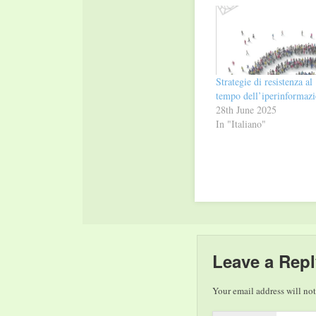
window)
window)
Strategie di resistenza al
tempo dell’iperinformaz
28th June 2025
In "Italiano"
Leave a Repl
Your email address will not