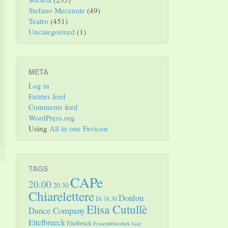
Stefano Mecenate
(49)
Teatro
(451)
Uncategorized
(1)
META
Log in
Entries feed
Comments feed
WordPress.org
Using
All in one Favicon
TAGS
CAPe
20.00
20.30
Chiarelettere
Donlon
Di 18.30
Elisa Cutullè
Dance Company
Ettelbrueck
Ettelbrück
Frauenbibliothek Saar