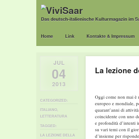
Das deutsch-italienische Kulturmagazin im S
Main menu
Skip
Home
Link
Kontakte & Impressum
to
content
JUL
04
La lezione de
2013
Oggi come non mai è ne
CATEGORIZED:
europeo e mondiale, pe
quarant’anni di attivit
ITALIANO
,
coincidente con uno dei
LETTERATURA
e profondità d’intenti 
TAGGED:
su vari temi con il gio
LA LEZIONE DELLA
d’insieme per risponder