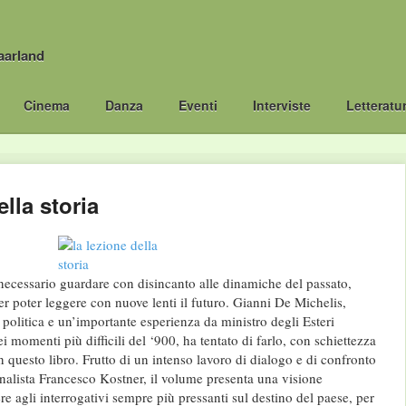
aarland
Cinema
Danza
Eventi
Interviste
Letteratu
lla storia
cessario guardare con disincanto alle dinamiche del passato,
r poter leggere con nuove lenti il futuro. Gianni De Michelis,
à politica e un’importante esperienza da ministro degli Esteri
 momenti più difficili del ‘900, ha tentato di farlo, con schiettezza
in questo libro. Frutto di un intenso lavoro di dialogo e di confronto
rnalista Francesco Kostner, il volume presenta una visione
e agli interrogativi sempre più pressanti sul destino del paese, per