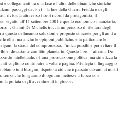
i e collegamenti tra una fase e l’altra delle dinamiche storiche
lcuni passaggi decisivi – la fine della Guerra Fredda e degli
ati, rivissuta attraverso i suoi ricordi da protagonista, il
o seguito all’11 settembre 2001 e quello economico-finanziario,
corso -, Gianni De Michelis traccia un percorso di rilettura degli
a a questo delineando soluzioni e proposte concrete per gli anni a
e le élite, ma anche le opinioni pubbliche, e in particolare le
elgano la strada del compromesso, l’unica possibile per evitare il
ribile, devastante conflitto planetario. Questo libro – afferma De
zardo intellettuale, né una provocazione politica, ma sintetizza la
uanti vogliono contribuire a voltare pagina. Privilegia il linguaggio
 abbiamo tutti bisogno, rispetto a ciò che è passato davanti ai nostri
o, senza che lo sguardo di ognuno mettesse a fuoco con
mo la portata degli avvenimenti in gioco».