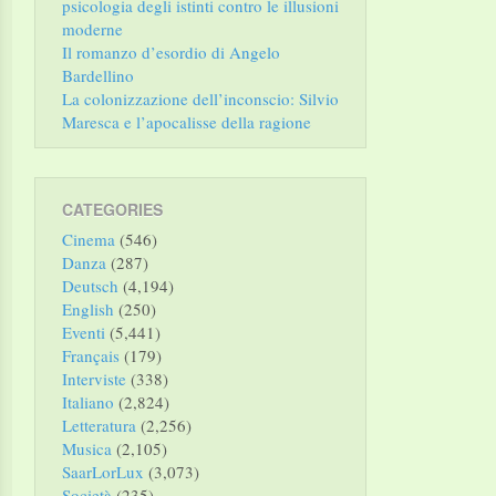
psicologia degli istinti contro le illusioni
moderne
Il romanzo d’esordio di Angelo
Bardellino
La colonizzazione dell’inconscio: Silvio
Maresca e l’apocalisse della ragione
CATEGORIES
Cinema
(546)
Danza
(287)
Deutsch
(4,194)
English
(250)
Eventi
(5,441)
Français
(179)
Interviste
(338)
Italiano
(2,824)
Letteratura
(2,256)
Musica
(2,105)
SaarLorLux
(3,073)
Società
(235)