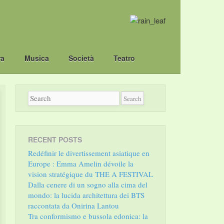
ra
Musica
Società
Teatro
RECENT POSTS
Redéfinir le divertissement asiatique en
Europe : Emma Amelin dévoile la
vision stratégique du THE A FESTIVAL
Dalla cenere di un sogno alla cima del
mondo: la lucida architettura dei BTS
raccontata da Onirina Lantou
Tra conformismo e bussola edonica: la