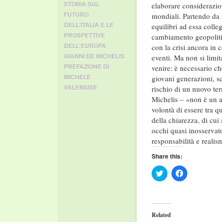
STORIA SUL
elaborare considerazion
FUTURO
mondiali. Partendo da a
DELL'ITALIA E LE
equilibri ad essa colleg
PROSPETTIVE
cambiamento geopolitic
DELL'EUROPA
con la crisi ancora in 
GIANNI DE MICHELIS
eventi. Ma non si limit
PREFAZIONE DI
venire: è necessario ch
MICHELE
giovani generazioni, sc
VALENSISE
rischio di un nuovo ter
Michelis – «non è un az
volontà di essere tra q
della chiarezza, di cui
occhi quasi inosservat
responsabilità e realis
Share this:
Click
Click
to
to
share
share
on
on
Twitter
Facebook
(Opens
(Opens
in
in
Related
new
new