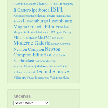
Grand Théâtre
Gianvito Casadonte
hairspray
ISPI
Il Castoro
Iperborea
Kammermusiktage Mettlach
libreria italiana
Lucio
luxembourg
Lussemburgo
Saviani
Magna Graecia Film Festival
Marguerite Donlon
Marioenrico D'Angelo
Merzig
Milano
Mo 17.30
Mittwoch
Mo 18.30
Moderne Galerie
Mozart
Mätresse
Newton
Newton Compton
Compton Editori
OGR
Polaris
Saarbrücken
Saarland.Museum
Sellerio
Saarland.Museum | Moderne Galerie
tecniche nuove
stefano mecenate
Villerupt
Voices International
Völklinger Hütte
ARCHIVES
Archives