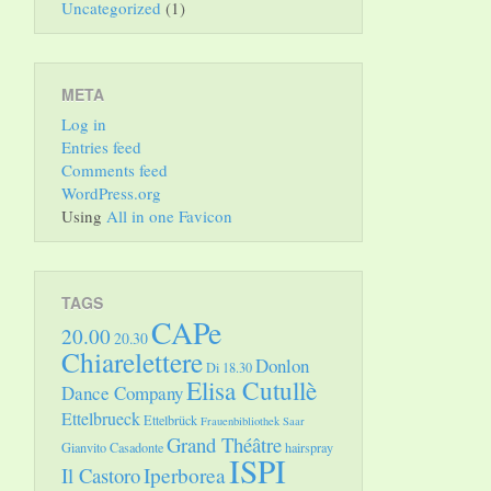
Uncategorized
(1)
META
Log in
Entries feed
Comments feed
WordPress.org
Using
All in one Favicon
TAGS
CAPe
20.00
20.30
Chiarelettere
Donlon
Di 18.30
Elisa Cutullè
Dance Company
Ettelbrueck
Ettelbrück
Frauenbibliothek Saar
Grand Théâtre
Gianvito Casadonte
hairspray
ISPI
Il Castoro
Iperborea