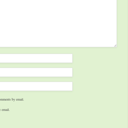
omments by email.
 email.