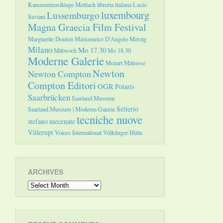
Kammermusiktage Mettlach
libreria italiana
Lucio
luxembourg
Lussemburgo
Saviani
Magna Graecia Film Festival
Marguerite Donlon
Marioenrico D'Angelo
Merzig
Milano
Mo 17.30
Mittwoch
Mo 18.30
Moderne Galerie
Mozart
Mätresse
Newton
Newton Compton
Compton Editori
OGR
Polaris
Saarbrücken
Saarland.Museum
Sellerio
Saarland.Museum | Moderne Galerie
tecniche nuove
stefano mecenate
Villerupt
Voices International
Völklinger Hütte
ARCHIVES
Archives