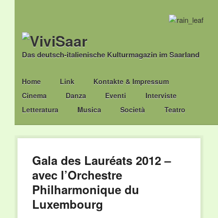
Das deutsch-italienische Kulturmagazin im Saarland
Main menu
Skip
Home
Link
Kontakte & Impressum
to
Cinema
Danza
Eventi
Interviste
content
Letteratura
Musica
Società
Teatro
Gala des Lauréats 2012 –
avec l’Orchestre
Philharmonique du
Luxembourg