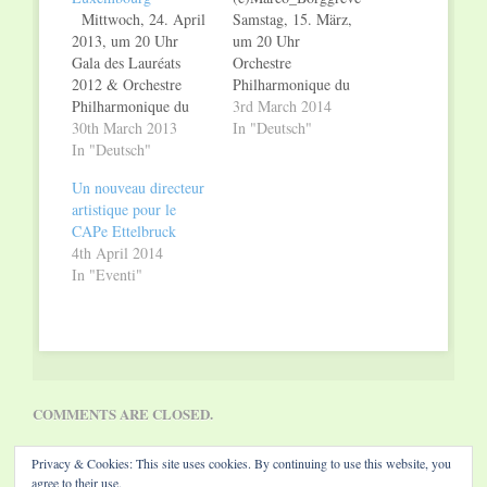
Mittwoch, 24. April
Samstag, 15. März,
2013, um 20 Uhr
um 20 Uhr
Gala des Lauréats
Orchestre
2012 & Orchestre
Philharmonique du
Philharmonique du
Luxembourg (OPL)
3rd March 2014
Luxembourg
30th March 2013
Leo Hussain, Leitung.
In "Deutsch"
Preisträger der
In "Deutsch"
Alexandre Tharaud,
Konservatorien
Klavier. Ravel, La
Un nouveau directeur
Luxemburgs:
Valse Ravel, Concerto
artistique pour le
Stéphanie Houillon,
pour la main gauche
CAPe Ettelbruck
Mandoline (Hummel)
Rachmaninov, Danses
4th April 2014
Jérôme Kauffmann,
symphoniques Das
In "Eventi"
Cello
Orchestre
(Schostakowitsch) Jeff
Philharmonique du
Mack, Trompete
Luxembourg gastiert
(Jolivet) Kevin
unter der Leitung von
Massignon, Saxofon
Leo Hussain im
(Martin) Lynn Mohr,
CAPe. 1978…
Dirigentin
COMMENTS ARE CLOSED.
(Tschaikowsky) Das
OPL spielt unter
Privacy & Cookies: This site uses cookies. By continuing to use this website, you
der…
agree to their use.