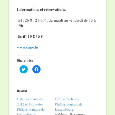
Informations et réservations
:
Tel : 26 81 21-304, du mardi au vendredi de 13 à
19h
Tarif: 10 € / 5 €
www.cape.lu
Share this:
Click
Click
to
to
share
share
on
on
Twitter
Facebook
(Opens
(Opens
in
in
Related
new
new
window)
window)
Gala des Lauréats
OPL – Orchestre
2012 & Orchestre
Philharmonique du
Philharmonique du
Luxembourg
Luxembourg
(c)Marco_Borggreve