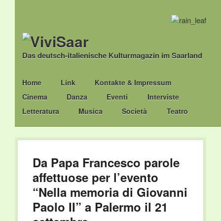
Das deutsch-italienische Kulturmagazin im Saarland
Main menu
Skip
Home
Link
Kontakte & Impressum
to
Cinema
Danza
Eventi
Interviste
content
Letteratura
Musica
Società
Teatro
Da Papa Francesco parole
affettuose per l’evento
“Nella memoria di Giovanni
Paolo II” a Palermo il 21