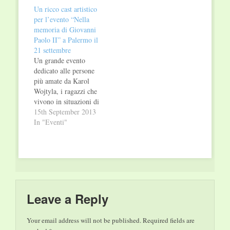
Matteo Bonello, 2,
successo trasmesso in
Un ricco cast artistico
l’ottava edizione
Italia e all’estero, dal
per l’evento “Nella
dell’evento culturale
titolo “Nella Memoria
memoria di Giovanni
“Nella Memoria di
di Giovanni Paolo II”
Paolo II” a Palermo il
Giovanni Paolo II”,
prodotto dalla “Life
21 settembre
divenuto format tv ad
Communication
Un grande evento
alto valore socio-
produzioni
dedicato alle persone
culturale ed
televisive…
più amate da Karol
evangelico, trasmesso
Wojtyla, i ragazzi che
in Italia e all’estero e
vivono in situazioni di
prodotto dalla “Life…
disagio, diversamente
15th September 2013
abili e giovani
In "Eventi"
detenuti, gli “ultimi”
secondo il Vangelo al
centro anche della
missione di Papa
Francesco. E’ quello
che sarà proposto in
occasione della
Leave a Reply
manifestazione,
divenuta format tv
Your email address will not be published.
Required fields are
di…