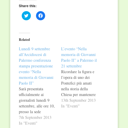
Share this:
Click
Click
to
to
share
share
on
on
Twitter
Facebook
(Opens
(Opens
in
in
Related
new
new
window)
window)
Lunedì 9 settembre
L’evento “Nella
all’Arcidiocesi di
memoria di Giovanni
Palermo conferenza
Paolo II” a Palermo il
stampa presentazione
21 settembre
evento “Nella
Ricordare la figura e
memoria di Giovanni
l’opera di uno dei
Paolo II”
Pontefici più amati
Sarà presentata
nella storia della
ufficialmente ai
Chiesa per mantenere
giornalisti lunedì 9
vivi i suoi
13th September 2013
settembre, alle ore 10,
insegnamenti. E’
In "Eventi"
presso la sede
questo l’obiettivo
dell’Arcidiocesi di
7th September 2013
dell’evento culturale,
Palermo, in via
In "Eventi"
divenuto format tv di