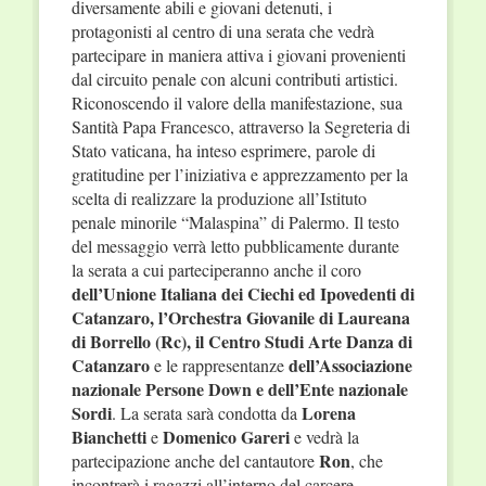
diversamente abili e giovani detenuti, i
protagonisti al centro di una serata che vedrà
partecipare in maniera attiva i giovani provenienti
dal circuito penale con alcuni contributi artistici.
Riconoscendo il valore della manifestazione, sua
Santità Papa Francesco, attraverso la Segreteria di
Stato vaticana, ha inteso esprimere, parole di
gratitudine per l’iniziativa e apprezzamento per la
scelta di realizzare la produzione all’Istituto
penale minorile “Malaspina” di Palermo. Il testo
del messaggio verrà letto pubblicamente durante
la serata a cui parteciperanno anche il coro
dell’Unione Italiana dei Ciechi ed Ipovedenti di
Catanzaro, l’Orchestra Giovanile di Laureana
di Borrello (Rc), il Centro Studi Arte Danza di
Catanzaro
dell’Associazione
e le rappresentanze
nazionale Persone Down e dell’Ente nazionale
Sordi
Lorena
. La serata sarà condotta da
Bianchetti
Domenico Gareri
e
e vedrà la
Ron
partecipazione anche del cantautore
, che
incontrerà i ragazzi all’interno del carcere