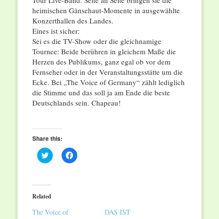
heimischen Gänsehaut-Momente in ausgewählte
Konzerthallen des Landes.
Eines ist sicher:
Sei es die TV-Show oder die gleichnamige
Tournee: Beide berühren in gleichem Maße die
Herzen des Publikums, ganz egal ob vor dem
Fernseher oder in der Veranstaltungsstätte um die
Ecke. Bei „The Voice of Germany“ zählt lediglich
die Stimme und das soll ja am Ende die beste
Deutschlands sein. Chapeau!
Share this:
Click
Click
to
to
share
share
on
on
Twitter
Facebook
(Opens
(Opens
in
in
Related
new
new
window)
window)
The Voice of
DAS IST