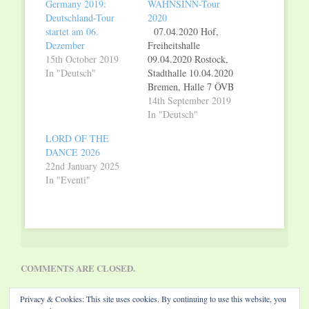
Germany 2019:
WAHNSINN-Tour
Deutschland-Tour
2020
startet am 06.
07.04.2020 Hof,
Dezember
Freiheitshalle
15th October 2019
09.04.2020 Rostock,
In "Deutsch"
Stadthalle 10.04.2020
Bremen, Halle 7 ÖVB
Arena 11.04.2020
14th September 2019
Kiel, Sparkassen
In "Deutsch"
Arena 12.04.2020
LORD OF THE
Erfurt, Messe
DANCE 2026
14.04.2020 Bamberg,
22nd January 2025
Brose Arena
In "Eventi"
15.04.2020 Bayreuth,
Oberfrankenhalle
16.04.2020
Regensburg, Donau
Arena 17.04.2020
Würzburg, S. Oliver
Arena 18.04.2020
COMMENTS ARE CLOSED.
Mannheim, SAP
Arena 19.04.2020
Privacy & Cookies: This site uses cookies. By continuing to use this website, you
Fulda, Esperanto