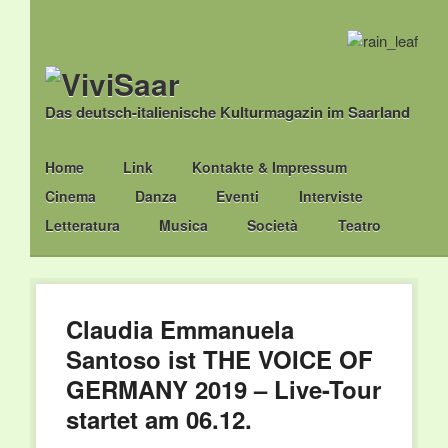
Das deutsch-italienische Kulturmagazin im Saarland
Main menu
Skip
Home
Link
Kontakte & Impressum
to
Cinema
Danza
Eventi
Interviste
content
Letteratura
Musica
Società
Teatro
Claudia Emmanuela
Santoso ist THE VOICE OF
GERMANY 2019 – Live-Tour
startet am 06.12.