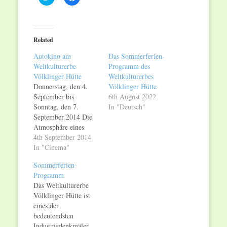
to
to
share
share
on
on
Twitter
Facebook
(Opens
(Opens
in
in
Related
new
new
window)
window)
Autokino am
Das Sommerferien-
Weltkulturerbe
Programm des
Völklinger Hütte
Weltkulturerbes
Donnerstag, den 4.
Völklinger Hütte
September bis
6th August 2022
Sonntag, den 7.
In "Deutsch"
September 2014 Die
Atmosphäre eines
Weltkulturerbes,
4th September 2014
großes Kino und
In "Cinema"
Popcorn satt – das ist
Sommerferien-
das Autokino am
Programm
Weltkulturerbe
Das Weltkulturerbe
Völklinger Hütte. Von
Völklinger Hütte ist
Donnerstag, den 4.
eines der
September, bis
bedeutendsten
Sonntag, den 7.
Industriedenkmäler