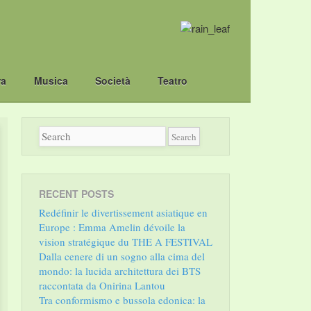
ra
Musica
Società
Teatro
RECENT POSTS
Redéfinir le divertissement asiatique en
Europe : Emma Amelin dévoile la
vision stratégique du THE A FESTIVAL
Dalla cenere di un sogno alla cima del
mondo: la lucida architettura dei BTS
raccontata da Onirina Lantou
Tra conformismo e bussola edonica: la