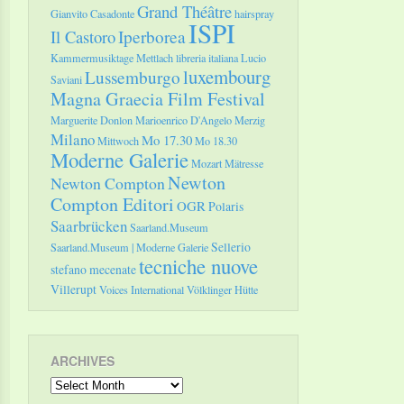
Grand Théâtre
Gianvito Casadonte
hairspray
ISPI
Il Castoro
Iperborea
Kammermusiktage Mettlach
libreria italiana
Lucio
luxembourg
Lussemburgo
Saviani
Magna Graecia Film Festival
Marguerite Donlon
Marioenrico D'Angelo
Merzig
Milano
Mo 17.30
Mittwoch
Mo 18.30
Moderne Galerie
Mozart
Mätresse
Newton
Newton Compton
Compton Editori
OGR
Polaris
Saarbrücken
Saarland.Museum
Sellerio
Saarland.Museum | Moderne Galerie
tecniche nuove
stefano mecenate
Villerupt
Voices International
Völklinger Hütte
ARCHIVES
Archives