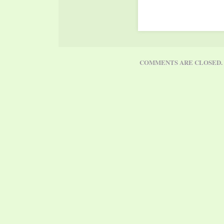
scelta è stata compiuta da
critico letterario e scritto
italiano Ernesto Ferrero 
ha motivato con queste p
la…
COMMENTS ARE CLOSED.