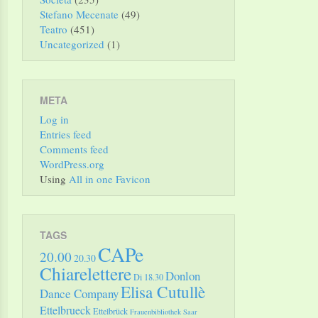
Stefano Mecenate
(49)
Teatro
(451)
Uncategorized
(1)
META
Log in
Entries feed
Comments feed
WordPress.org
Using
All in one Favicon
TAGS
CAPe
20.00
20.30
Chiarelettere
Donlon
Di 18.30
Elisa Cutullè
Dance Company
Ettelbrueck
Ettelbrück
Frauenbibliothek Saar