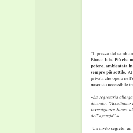
“Il prezzo del cambiam
Più che un
Bianca Iula.
potere, ambientata in 
sempre più sottile.
Al
privata che opera nell’
nascosto accessibile tr
«
La segretaria allarga 
dicendo: “Accettiamo i
Investigatore Jones, a
”.»
dell’agenzia
Un invito segreto, un c