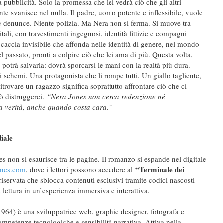
pubblicità. Solo la promessa che lei vedrà ciò che gli altri
e svanisce nel nulla. Il padre, uomo potente e inflessibile, vuole
te denunce. Niente polizia. Ma Nera non si ferma. Si muove tra
gitali, con travestimenti ingegnosi, identità fittizie e compagni
 caccia invisibile che affonda nelle identità di genere, nel mondo
l passato, pronti a colpire ciò che lei ama di più. Questa volta,
potrà salvarla: dovrà sporcarsi le mani con la realtà più dura.
 schemi. Una protagonista che li rompe tutti. Un giallo tagliente,
rovare un ragazzo significa soprattutto affrontare ciò che ci
uò distruggerci.
“Nera Jones non cerca redenzione né
a verità, anche quando costa cara.”
iale
s non si esaurisce tra le pagine. Il romanzo si espande nel digitale
“Terminale dei
ones.com
, dove i lettori possono accedere al
riservata che sblocca contenuti esclusivi tramite codici nascosti
 lettura in un’esperienza immersiva e interattiva.
964) è una sviluppatrice web, graphic designer, fotografa e
competenze tecnologiche e sensibilità narrativa. Attiva nella