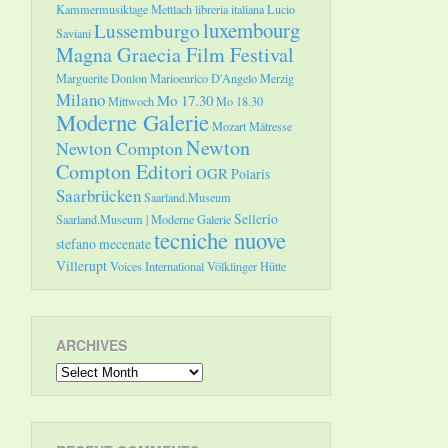
Kammermusiktage Mettlach
libreria italiana
Lucio
luxembourg
Lussemburgo
Saviani
Magna Graecia Film Festival
Marguerite Donlon
Marioenrico D'Angelo
Merzig
Milano
Mo 17.30
Mittwoch
Mo 18.30
Moderne Galerie
Mozart
Mätresse
Newton
Newton Compton
Compton Editori
OGR
Polaris
Saarbrücken
Saarland.Museum
Sellerio
Saarland.Museum | Moderne Galerie
tecniche nuove
stefano mecenate
Villerupt
Voices International
Völklinger Hütte
ARCHIVES
Archives