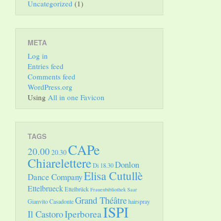
Uncategorized
(1)
META
Log in
Entries feed
Comments feed
WordPress.org
Using
All in one Favicon
TAGS
CAPe
20.00
20.30
Chiarelettere
Donlon
Di 18.30
Elisa Cutullè
Dance Company
Ettelbrueck
Ettelbrück
Frauenbibliothek Saar
Grand Théâtre
Gianvito Casadonte
hairspray
ISPI
Il Castoro
Iperborea