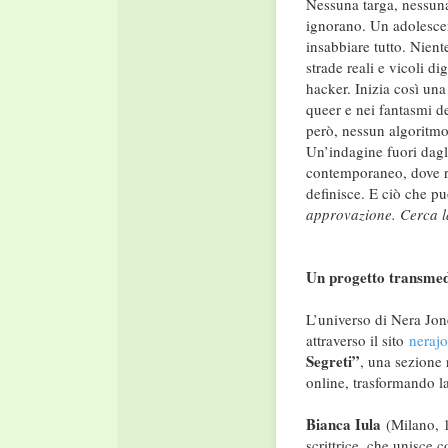
Nessuna targa, nessuna 
ignorano. Un adolescent
insabbiare tutto. Nien
strade reali e vicoli di
hacker. Inizia così una
queer e nei fantasmi de
però, nessun algoritmo 
Un’indagine fuori dagli
contemporaneo, dove rit
definisce. E ciò che p
approvazione. Cerca l
Un progetto transmed
L’universo di Nera Jone
attraverso il sito
neraj
Segreti”
, una sezione 
online, trasformando la
Bianca Iula
(Milano, 1
scrittrice, che unisce 