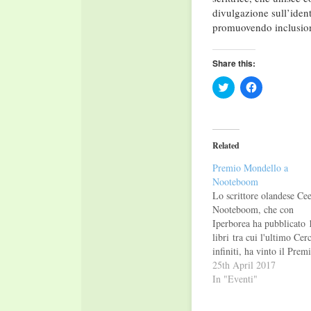
divulgazione sull’ident
promuovendo inclusione 
Share this:
Click
Click
to
to
share
share
on
on
Twitter
Facebook
(Opens
(Opens
in
in
Related
new
new
window)
window)
Premio Mondello a
Nooteboom
Lo scrittore olandese Ce
Nooteboom, che con
Iperborea ha pubblicato 
libri tra cui l'ultimo Cer
infiniti, ha vinto il Prem
Letterario Internazionale
25th April 2017
Mondello - sezione Auto
In "Eventi"
Straniero, giunto alla
quarantatreesima edizion