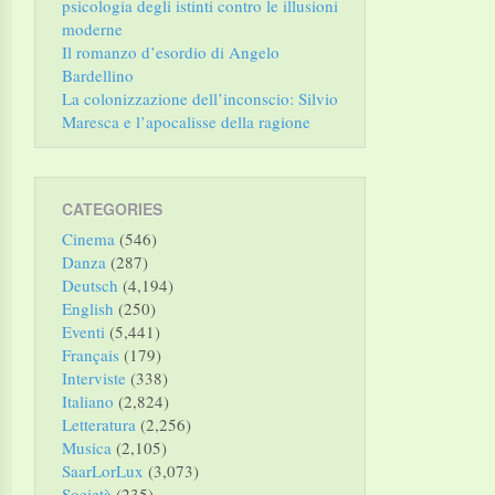
psicologia degli istinti contro le illusioni
moderne
Il romanzo d’esordio di Angelo
Bardellino
La colonizzazione dell’inconscio: Silvio
Maresca e l’apocalisse della ragione
CATEGORIES
Cinema
(546)
Danza
(287)
Deutsch
(4,194)
English
(250)
Eventi
(5,441)
Français
(179)
Interviste
(338)
Italiano
(2,824)
Letteratura
(2,256)
Musica
(2,105)
SaarLorLux
(3,073)
Società
(235)