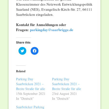
Klassenzimmer des Netzwerk Entwicklungspolitik
Saarland (NES), Evangelisch-Kirch-Str. 27, 66111
Saarbrücken eingeladen.
Kontakt für Anmeldungen oder
Fragen:
parkingday@saarbrigge.de
Share this:
Click
Click
to
to
share
share
on
on
Twitter
Facebook
(Opens
(Opens
in
in
Related
new
new
window)
window)
Parking Day
Parking Day
Saarbrücken 2021 –
Saarbrücken 2021 –
Breite Straße für alle
Breite Straße für alle
15th September 2021
23rd August 2021
In "Deutsch"
In "Deutsch"
Saarbrücker Parking