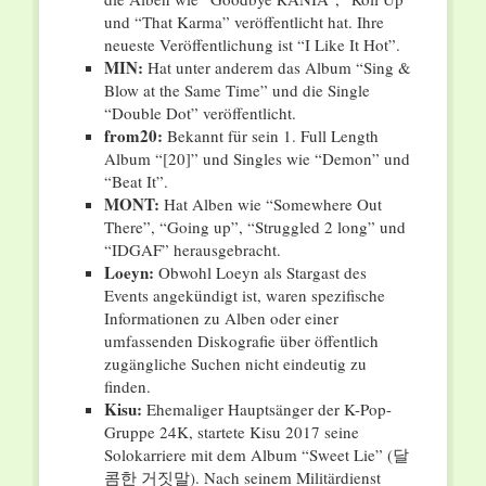
und “That Karma” veröffentlicht hat. Ihre
neueste Veröffentlichung ist “I Like It Hot”.
MIN:
Hat unter anderem das Album “Sing &
Blow at the Same Time” und die Single
“Double Dot” veröffentlicht.
from20:
Bekannt für sein 1. Full Length
Album “[20]” und Singles wie “Demon” und
“Beat It”.
MONT:
Hat Alben wie “Somewhere Out
There”, “Going up”, “Struggled 2 long” und
“IDGAF” herausgebracht.
Loeyn:
Obwohl Loeyn als Stargast des
Events angekündigt ist, waren spezifische
Informationen zu Alben oder einer
umfassenden Diskografie über öffentlich
zugängliche Suchen nicht eindeutig zu
finden.
Kisu:
Ehemaliger Hauptsänger der K-Pop-
Gruppe 24K, startete Kisu 2017 seine
Solokarriere mit dem Album “Sweet Lie” (달
콤한 거짓말). Nach seinem Militärdienst