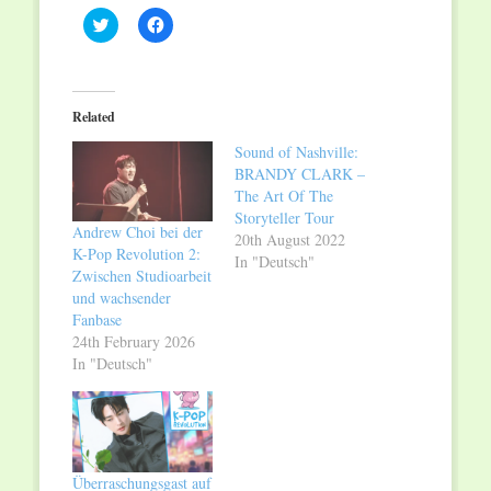
Click
Click
to
to
share
share
on
on
Twitter
Facebook
(Opens
(Opens
in
in
Related
new
new
window)
window)
Sound of Nashville:
BRANDY CLARK –
The Art Of The
Storyteller Tour
Andrew Choi bei der
20th August 2022
K-Pop Revolution 2:
In "Deutsch"
Zwischen Studioarbeit
und wachsender
Fanbase
24th February 2026
In "Deutsch"
Überraschungsgast auf