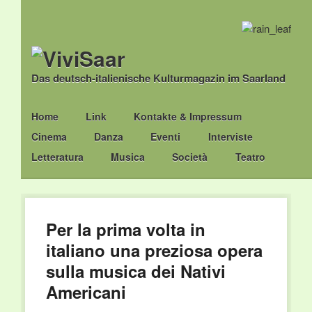
Das deutsch-italienische Kulturmagazin im Saarland
Main menu
Skip
Home
Link
Kontakte & Impressum
to
Cinema
Danza
Eventi
Interviste
content
Letteratura
Musica
Società
Teatro
Per la prima volta in
italiano una preziosa opera
sulla musica dei Nativi
Americani