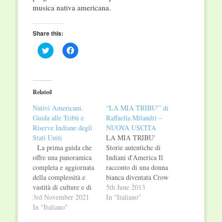
musica nativa americana.
Share this:
Click
Click
to
to
share
share
on
on
Twitter
Facebook
(Opens
(Opens
in
in
Related
new
new
window)
window)
Nativi Americani.
“LA MIA TRIBU'” di
Guida alle Tribù e
Raffaella Milandri –
Riserve Indiane degli
NUOVA USCITA
Stati Uniti
LA MIA TRIBU'
La prima guida che
Storie autentiche di
offre una panoramica
Indiani d'America Il
completa e aggiornata
racconto di una donna
della complessità e
bianca diventata Crow
vastità di culture e di
"Quando ero bambina,
5th June 2013
tribù di Nativi
3rd November 2021
divoravo i fumetti di
In "Italiano"
Americani degli Stati
In "Italiano"
Tex Willer e sognavo
Uniti, insieme a
il Far West e gli