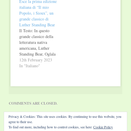
Esce la prima edizione
Alaska e a Hawaii. Un
Indiani." Raffaella
italiana di “Il mio
testo, nell’ottica anche
Milandri non
Popolo, i Sioux”, un
di aiutare con il
nasconde di aver
grande classico di
turismo le economie
sentito sempre dentro
Luther Standing Bear
delle Nazioni Indiane,
di sé un richiamo
Il Testo: In questo
da consultare per
verso le storie
grande classico della
abbracciare…
legate…
letteratura nativa
americana, Luther
Standing Bear, Oglala
Lakota, narra la sua
12th February 2023
mirabile vita e quella
In "Italiano"
del suo popolo, i
Sioux-Lakota: Cavallo
Pazzo, Toro Seduto e
Buffalo Bill sono solo
alcuni dei personaggi
della storia del West
COMMENTS ARE CLOSED.
che incrociano la sua
strada. Nella sua…
Privacy & Cookies: This site uses cookies. By continuing to use this website, you
agree to their use.
To find out more, including how to control cookies, see here:
Cookie Policy