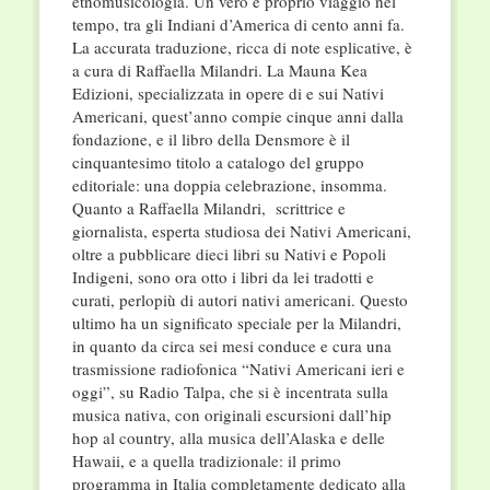
etnomusicologia. Un vero e proprio viaggio nel
tempo, tra gli Indiani d’America di cento anni fa.
La accurata traduzione, ricca di note esplicative, è
a cura di Raffaella Milandri. La Mauna Kea
Edizioni, specializzata in opere di e sui Nativi
Americani, quest’anno compie cinque anni dalla
fondazione, e il libro della Densmore è il
cinquantesimo titolo a catalogo del gruppo
editoriale: una doppia celebrazione, insomma.
Quanto a Raffaella Milandri, scrittrice e
giornalista, esperta studiosa dei Nativi Americani,
oltre a pubblicare dieci libri su Nativi e Popoli
Indigeni, sono ora otto i libri da lei tradotti e
curati, perlopiù di autori nativi americani. Questo
ultimo ha un significato speciale per la Milandri,
in quanto da circa sei mesi conduce e cura una
trasmissione radiofonica “Nativi Americani ieri e
oggi”, su Radio Talpa, che si è incentrata sulla
musica nativa, con originali escursioni dall’hip
hop al country, alla musica dell’Alaska e delle
Hawaii, e a quella tradizionale: il primo
programma in Italia completamente dedicato alla