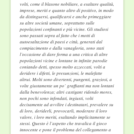
volti, come il blasone nobiliare, a esaltare qualità,
imprese, meriti e quanto altro di positivo, in modo
da distinguersi, qualificarsi e anche primeggiare
su altre società umane, soprattutto sulle
popolazioni confinanti e più vicine. Gli studiosi
sono passati sopra al fatto che i motti di
autoesaltazione di paesi e città, generati dal
compiacimento e dalla vanagloria, sono stati
l’occasione di dare forma a una critica di altre
popolazioni vicine e lontane in infinite parodie
coniando detti, spesso molto azzeccati, volti a
deridere i difetti, le presunzioni, le malefatte
altrui. Molti sono divertenti, pungenti, graziosi, a
volte giustamente un po’ graffianti ma non lontani
dalla benevolenza; altri
castigant
ridendo mores,
non pochi sono infondati, ingiusti, volti
decisamente ad avvilire i destinatari, prevalere su
di loro,
deriderli,
provocarli,
moderare il loro
valore, i loro meriti, esaltando implicitamente se
stessi. Questo è l’aspetto che travalica il gioco
innocente e pone il problema del collegamento a