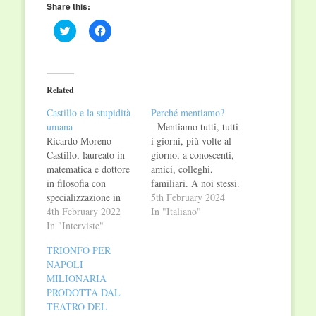
Share this:
Click
Click
to
to
share
share
on
on
Twitter
Facebook
(Opens
(Opens
in
in
Related
new
new
window)
window)
Castillo e la stupidità
Perché mentiamo?
umana
Mentiamo tutti, tutti
Ricardo Moreno
i giorni, più volte al
Castillo, laureato in
giorno, a conoscenti,
matematica e dottore
amici, colleghi,
in filosofia con
familiari. A noi stessi.
specializzazione in
Eppure mentire è più
5th February 2024
storia della scienza, è
4th February 2022
complicato che dire la
In "Italiano"
stato docente di scuola
In "Interviste"
verità. Perché allora
superiore fino al
lo facciamo? Quello
TRIONFO PER
pensionamento e
della menzogna è un
NAPOLI
professore associato
territorio pieno di
MILIONARIA
nella facoltà di
insidie, entrarci vuol
PRODOTTA DAL
matematica
dire muoversi in una
TEATRO DEL
dell'Universidad
dimensione incerta e