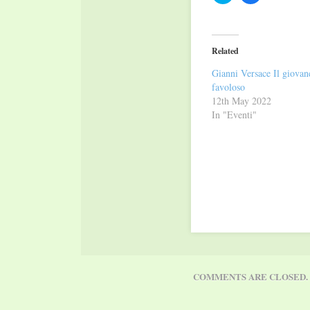
share
share
on
on
Twitter
Facebook
(Opens
(Opens
in
in
Related
new
new
window)
window)
Gianni Versace Il giovan
favoloso
12th May 2022
In "Eventi"
COMMENTS ARE CLOSED.