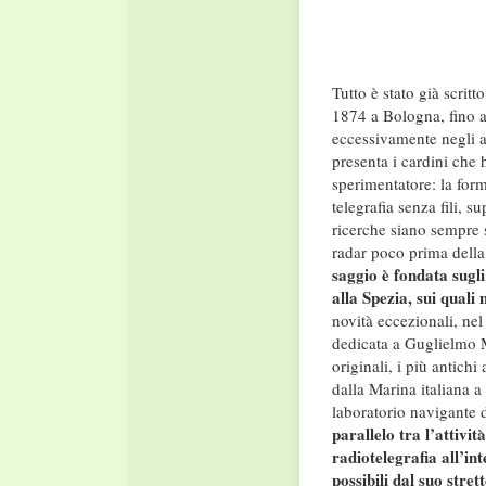
Tutto è stato già scritt
1874 a Bologna, fino a
eccessivamente negli asp
presenta i cardini che
sperimentatore: la for
telegrafia senza fili, s
ricerche siano sempre st
radar poco prima della
saggio è fondata sugli
alla Spezia, sui qual
novità eccezionali, ne
dedicata a Guglielmo M
originali, i più antichi
dalla Marina italiana a
laboratorio navigante 
parallelo tra l’attivi
radiotelegrafia all’in
possibili dal suo str