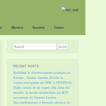
ra
Musica
Società
Teatro
RECENT POSTS
Redéfinir le divertissement asiatique en
Europe : Emma Amelin dévoile la
vision stratégique du THE A FESTIVAL
Dalla cenere di un sogno alla cima del
mondo: la lucida architettura dei BTS
raccontata da Onirina Lantou
Tra conformismo e bussola edonica: la