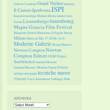
Grand Théâtre
Gianvito Casadonte
hairspray
ISPI
Il Castoro
Iperborea
Kammermusiktage Mettlach
libreria italiana
Lucio
luxembourg
Lussemburgo
Saviani
Magna Graecia Film Festival
Marguerite Donlon
Marioenrico D'Angelo
Merzig
Milano
Mo 17.30
Mittwoch
Mo 18.30
Moderne Galerie
Mozart
Mätresse
Newton
Newton Compton
Compton Editori
OGR
Polaris
Saarbrücken
Saarland.Museum
Sellerio
Saarland.Museum | Moderne Galerie
tecniche nuove
stefano mecenate
Villerupt
Voices International
Völklinger Hütte
ARCHIVES
Archives