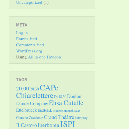
Uncategorized
(1)
META
Log in
Entries feed
Comments feed
WordPress.org
Using
All in one Favicon
TAGS
CAPe
20.00
20.30
Chiarelettere
Donlon
Di 18.30
Elisa Cutullè
Dance Company
Ettelbrueck
Ettelbrück
Frauenbibliothek Saar
Grand Théâtre
Gianvito Casadonte
hairspray
ISPI
Il Castoro
Iperborea