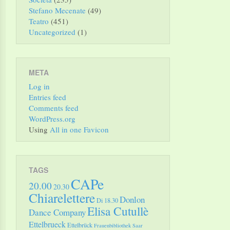
Stefano Mecenate
(49)
Teatro
(451)
Uncategorized
(1)
META
Log in
Entries feed
Comments feed
WordPress.org
Using
All in one Favicon
TAGS
CAPe
20.00
20.30
Chiarelettere
Donlon
Di 18.30
Elisa Cutullè
Dance Company
Ettelbrueck
Ettelbrück
Frauenbibliothek Saar