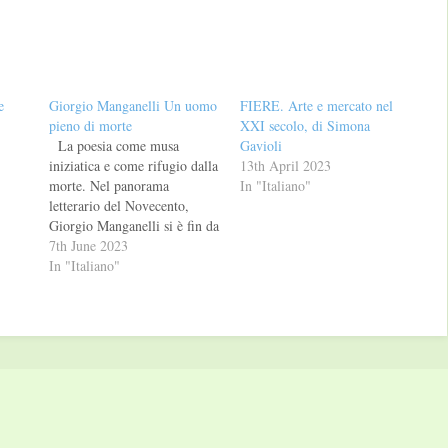
e
Giorgio Manganelli Un uomo
FIERE. Arte e mercato nel
pieno di morte
XXI secolo, di Simona
La poesia come musa
Gavioli
iniziatica e come rifugio dalla
13th April 2023
morte. Nel panorama
In "Italiano"
letterario del Novecento,
Giorgio Manganelli si è fin da
subito imposto come figura
7th June 2023
autonoma e imprescindibile
In "Italiano"
della narrativa italiana. La sua
lingua, così caustica,
irriverente, piena di inventiva
ed eversione, ha eretto
quest’autore a modello per
tante…