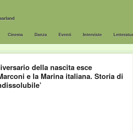
aarland
Cinema
Danza
Eventi
Interviste
Letteratu
iversario della nascita esce
arconi e la Marina italiana. Storia di
dissolubile’