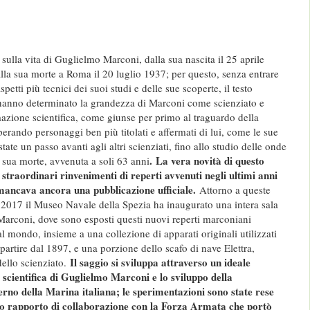
o sulla vita di Guglielmo Marconi, dalla sua nascita il 25 aprile
lla sua morte a Roma il 20 luglio 1937; per questo, senza entrare
etti più tecnici dei suoi studi e delle sue scoperte, il testo
 hanno determinato la grandezza di Marconi come scienziato e
mazione scientifica, come giunse per primo al traguardo della
uperando personaggi ben più titolati e affermati di lui, come le sue
ate un passo avanti agli altri scienziati, fino allo studio delle onde
.
La vera novità di questo
 sua morte, avvenuta a soli 63 anni
 straordinari rinvenimenti di reperti avvenuti negli ultimi anni
i mancava ancora una pubblicazione ufficiale.
Attorno a queste
l 2017 il Museo Navale della Spezia ha inaugurato una intera sala
arconi, dove sono esposti questi nuovi reperti marconiani
 al mondo, insieme a una collezione di apparati originali utilizzati
 partire dal 1897, e una porzione dello scafo di nave Elettra,
Il saggio si sviluppa attraverso un ideale
dello scienziato.
tà scientifica di Guglielmo Marconi e lo sviluppo della
terno della Marina italiana; le sperimentazioni sono state rese
etto rapporto di collaborazione con la Forza Armata che portò