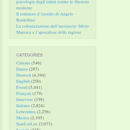
psicologia degli istinti contro le illusioni
moderne
Il romanzo d’esordio di Angelo
Bardellino
La colonizzazione dell’inconscio: Silvio
Maresca e l’apocalisse della ragione
CATEGORIES
Cinema
(546)
Danza
(287)
Deutsch
(4,194)
English
(250)
Eventi
(5,441)
Français
(179)
Interviste
(338)
Italiano
(2,824)
Letteratura
(2,256)
Musica
(2,105)
SaarLorLux
(3,073)
Società
(235)