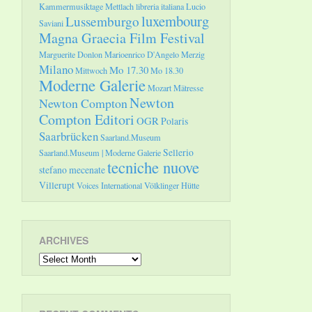
Kammermusiktage Mettlach
libreria italiana
Lucio
luxembourg
Lussemburgo
Saviani
Magna Graecia Film Festival
Marguerite Donlon
Marioenrico D'Angelo
Merzig
Milano
Mo 17.30
Mittwoch
Mo 18.30
Moderne Galerie
Mozart
Mätresse
Newton
Newton Compton
Compton Editori
OGR
Polaris
Saarbrücken
Saarland.Museum
Sellerio
Saarland.Museum | Moderne Galerie
tecniche nuove
stefano mecenate
Villerupt
Voices International
Völklinger Hütte
ARCHIVES
Archives