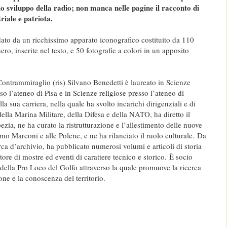
o sviluppo della radio; non manca nelle pagine il racconto di
iale e patriota.
ato da un ricchissimo apparato iconografico costituito da 110
ero, inserite nel testo, e 50 fotografie a colori in un apposito
Contrammiraglio (ris) Silvano Benedetti è laureato in Scienze
so l’ateneo di Pisa e in Scienze religiose presso l’ateneo di
la sua carriera, nella quale ha svolto incarichi dirigenziali e di
lla Marina Militare, della Difesa e della NATO, ha diretto il
ia, ne ha curato la ristrutturazione e l’allestimento delle nuove
mo Marconi e alle Polene, e ne ha rilanciato il ruolo culturale.
Da
erca d’archivio, ha pubblicato numerosi volumi e articoli di storia
tore di mostre ed eventi di carattere tecnico e storico.
È socio
 della Pro Loco del Golfo attraverso la quale promuove la ricerca
ione e la conoscenza del territorio.