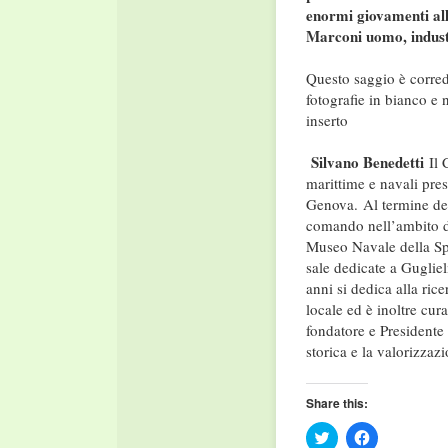
enormi giovamenti all
Marconi uomo, industr
Questo saggio è corred
fotografie in bianco e n
inserto
Silvano Benedetti
Il 
marittime e navali pres
Genova.
Al termine del
comando nell’ambito de
Museo Navale della Spez
sale dedicate a Gugliel
anni si dedica alla ric
locale ed è inoltre cura
fondatore e Presidente
storica e la valorizzaz
Share this:
Click
Click
to
to