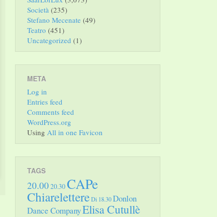
Società
(235)
Stefano Mecenate
(49)
Teatro
(451)
Uncategorized
(1)
META
Log in
Entries feed
Comments feed
WordPress.org
Using
All in one Favicon
TAGS
CAPe
20.00
20.30
Chiarelettere
Donlon
Di 18.30
Elisa Cutullè
Dance Company