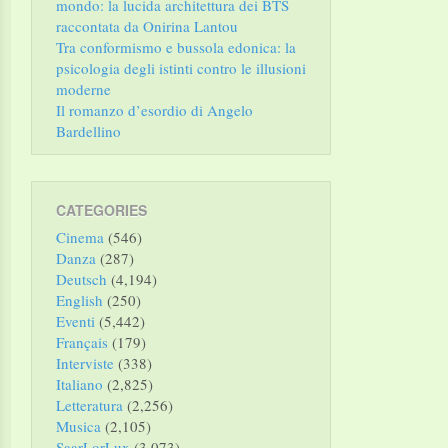
mondo: la lucida architettura dei BTS
raccontata da Onirina Lantou
Tra conformismo e bussola edonica: la
psicologia degli istinti contro le illusioni
moderne
Il romanzo d’esordio di Angelo
Bardellino
CATEGORIES
Cinema
(546)
Danza
(287)
Deutsch
(4,194)
English
(250)
Eventi
(5,442)
Français
(179)
Interviste
(338)
Italiano
(2,825)
Letteratura
(2,256)
Musica
(2,105)
SaarLorLux
(3,073)