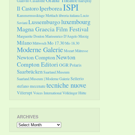
Gianvito Casadonte
hairspray
ISPI
Il Castoro
Iperborea
Kammermusiktage Mettlach
libreria italiana
Lucio
luxembourg
Lussemburgo
Saviani
Magna Graecia Film Festival
Marguerite Donlon
Marioenrico D'Angelo
Merzig
Milano
Mo 17.30
Mittwoch
Mo 18.30
Moderne Galerie
Mozart
Mätresse
Newton
Newton Compton
Compton Editori
OGR
Polaris
Saarbrücken
Saarland.Museum
Sellerio
Saarland.Museum | Moderne Galerie
tecniche nuove
stefano mecenate
Villerupt
Voices International
Völklinger Hütte
ARCHIVES
Archives