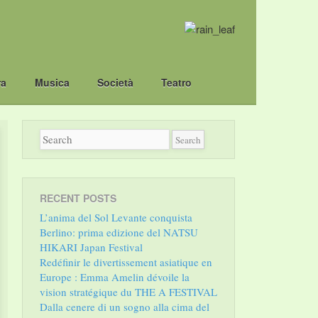
ra
Musica
Società
Teatro
RECENT POSTS
L’anima del Sol Levante conquista
Berlino: prima edizione del NATSU
HIKARI Japan Festival
Redéfinir le divertissement asiatique en
Europe : Emma Amelin dévoile la
vision stratégique du THE A FESTIVAL
Dalla cenere di un sogno alla cima del