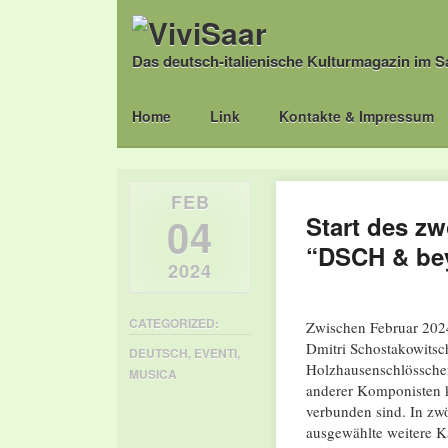
Das deutsch-italienische Kulturmagazin im S
Main menu
Skip
Home
Link
Kontakte & Impressum
to
content
FEB
04
Start des zw
“DSCH & bey
2024
CATEGORIZED:
Zwischen Februar 2024 
Dmitri Schostakowitsch
DEUTSCH
,
EVENTI
,
Holzhausenschlössche
MUSICA
anderer Komponisten k
verbunden sind. In zw
ausgewählte weitere K