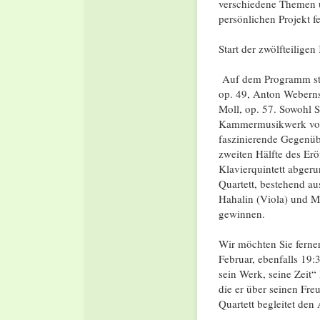
verschiedene Themen u
persönlichen Projekt fe
Start der zwölfteilige
Auf dem Programm ste
op. 49, Anton Weberns 
Moll, op. 57. Sowohl Sc
Kammermusikwerk von
faszinierende Gegenüb
zweiten Hälfte des Er
Klavierquintett abgeru
Quartett, bestehend a
Hahalin (Viola) und M
gewinnen.
Wir möchten Sie ferne
Februar, ebenfalls 19:
sein Werk, seine Zeit“
die er über seinen Fre
Quartett begleitet den