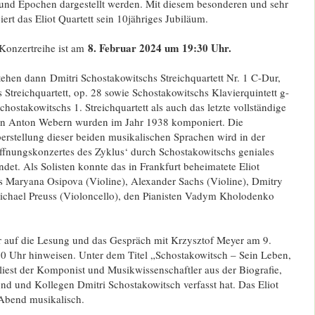
nd Epochen dargestellt werden. Mit diesem besonderen und sehr
iert das Eliot Quartett sein 10jähriges Jubiläum.
8. Februar 2024 um 19:30 Uhr.
n Konzertreihe ist am
hen dann Dmitri Schostakowitschs Streichquartett Nr. 1 C-Dur,
Streichquartett, op. 28 sowie Schostakowitschs Klavierquintett g-
hostakowitschs 1. Streichquartett als auch das letzte vollständige
 Anton Webern wurden im Jahr 1938 komponiert. Die
erstellung dieser beiden musikalischen Sprachen wird in der
öffnungskonzertes des Zyklus‘ durch Schostakowitschs geniales
ndet. Als Solisten konnte das in Frankfurt beheimatete Eliot
us Maryana Osipova (Violine), Alexander Sachs (Violine), Dmitry
ichael Preuss (Violoncello), den Pianisten Vadym Kholodenko
r auf die Lesung und das Gespräch mit Krzysztof Meyer am 9.
30 Uhr hinweisen. Unter dem Titel „Schostakowitsch – Sein Leben,
 liest der Komponist und Musikwissenschaftler aus der Biografie,
und und Kollegen Dmitri Schostakowitsch verfasst hat. Das Eliot
 Abend musikalisch.