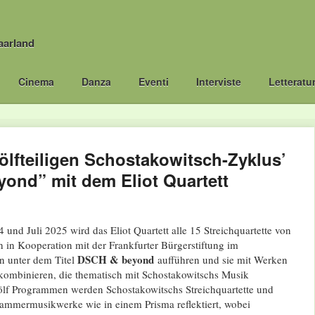
aarland
Cinema
Danza
Eventi
Interviste
Letteratu
ölfteiligen Schostakowitsch-Zyklus’
ond” mit dem Eliot Quartett
und Juli 2025 wird das Eliot Quartett alle 15 Streichquartette von
 in Kooperation mit der Frankfurter Bürgerstiftung im
DSCH & beyond
n unter dem Titel
aufführen und sie mit Werken
ombinieren, die thematisch mit Schostakowitschs Musik
ölf Programmen werden Schostakowitschs Streichquartette und
ammermusikwerke wie in einem Prisma reflektiert, wobei