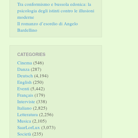
Tra conformismo e bussola edonica: la
psicologia degli istinti contro le illusioni
moderne
Il romanzo d’esordio di Angelo
Bardellino
CATEGORIES
Cinema
(546)
Danza
(287)
Deutsch
(4,194)
English
(250)
Eventi
(5,442)
Français
(179)
Interviste
(338)
Italiano
(2,825)
Letteratura
(2,256)
Musica
(2,105)
SaarLorLux
(3,073)
Società
(235)