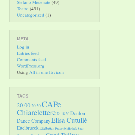
Stefano Mecenate
(49)
Teatro
(451)
Uncategorized
(1)
META
Log in
Entries feed
Comments feed
WordPress.org
Using
All in one Favicon
TAGS
CAPe
20.00
20.30
Chiarelettere
Donlon
Di 18.30
Elisa Cutullè
Dance Company
Ettelbrueck
Ettelbrück
Frauenbibliothek Saar
Grand Théâtre