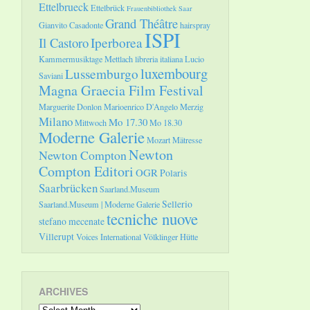
Ettelbrueck
Ettelbrück
Frauenbibliothek Saar
Grand Théâtre
Gianvito Casadonte
hairspray
ISPI
Il Castoro
Iperborea
Kammermusiktage Mettlach
libreria italiana
Lucio
luxembourg
Lussemburgo
Saviani
Magna Graecia Film Festival
Marguerite Donlon
Marioenrico D'Angelo
Merzig
Milano
Mo 17.30
Mittwoch
Mo 18.30
Moderne Galerie
Mozart
Mätresse
Newton
Newton Compton
Compton Editori
OGR
Polaris
Saarbrücken
Saarland.Museum
Sellerio
Saarland.Museum | Moderne Galerie
tecniche nuove
stefano mecenate
Villerupt
Voices International
Völklinger Hütte
ARCHIVES
Archives