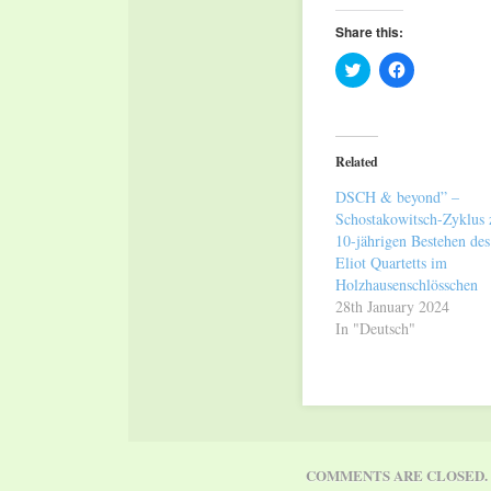
Share this:
Click
Click
to
to
share
share
on
on
Twitter
Facebook
(Opens
(Opens
in
in
Related
new
new
window)
window)
DSCH & beyond” –
Schostakowitsch-Zyklus
10-jährigen Bestehen des
Eliot Quartetts im
Holzhausenschlösschen
28th January 2024
In "Deutsch"
COMMENTS ARE CLOSED.