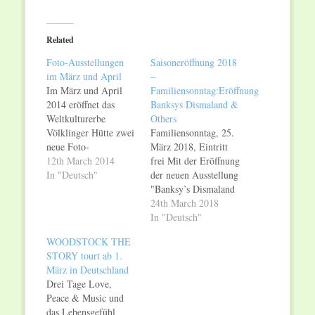
on
on
Twitter
Facebook
(Opens
(Opens
in
in
Related
new
new
window)
window)
Foto-Ausstellungen
Saisoneröffnung 2018
im März und April
–
Im März und April
Familiensonntag:Eröffnung
2014 eröffnet das
Banksys Dismaland &
Weltkulturerbe
Others
Völklinger Hütte zwei
Familiensonntag, 25.
neue Foto-
März 2018, Eintritt
Ausstellungen. Sie
12th March 2014
frei Mit der Eröffnung
beschäftigen sich mit
In "Deutsch"
der neuen Ausstellung
dem gefürchteten,
"Banksy’s Dismaland
aber auch
& Others -
24th March 2018
faszinierenden Gefühl
Fotografien von Barry
In "Deutsch"
des Zorns und mit der
Cawston" und mit
WOODSTOCK THE
Deutschen
zahlreichen
STORY tourt ab 1.
Wiedervereinigung.
Führungen für Kinder
März in Deutschland
Zu sehen sind 55
und Erwachsene
Drei Tage Love,
Porträts prominenter
startet das
Peace & Music und
Persönlichkeiten zum
Weltkulturerbe
das Lebensgefühl