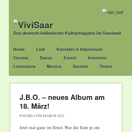
Das deutsch-italienische Kulturmagazin im Saarland
Main menu
Skip
Home
Link
Kontakte & Impressum
to
Cinema
Danza
Eventi
Interviste
content
Letteratura
Musica
Società
Teatro
J.B.O. – neues Album am
18. März!
POSTED
14TH MARCH 2022
Jetzt mal ganz im Ernst: War die Erde je ein