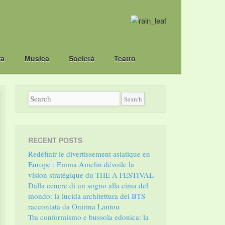
ra
Musica
Società
Teatro
RECENT POSTS
Redéfinir le divertissement asiatique en
Europe : Emma Amelin dévoile la
vision stratégique du THE A FESTIVAL
Dalla cenere di un sogno alla cima del
mondo: la lucida architettura dei BTS
raccontata da Onirina Lantou
Tra conformismo e bussola edonica: la