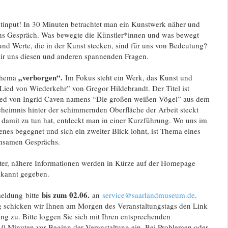
tinput! In 30 Minuten betrachtet man ein Kunstwerk näher und
ns Gespräch. Was bewegte die Künstler*innen und was bewegt
d Werte, die in der Kunst stecken, sind für uns von Bedeutung?
 uns diesen und anderen spannenden Fragen.
„verborgen“.
 Thema
Im Fokus steht ein Werk, das Kunst und
Lied von Wiederkehr” von Gregor Hildebrandt. Der Titel ist
Lied von Ingrid Caven namens “Die großen weißen Vögel” aus dem
heimnis hinter der schimmernden Oberfläche der Arbeit steckt
 damit zu tun hat, entdeckt man in einer Kurzführung. Wo uns im
enes begegnet und sich ein zweiter Blick lohnt, ist Thema eines
nsamen Gesprächs.
ter, nähere Informationen werden in Kürze auf der Homepage
kannt gegeben.
bis zum 02.06.
meldung bitte
an
service@saarlandmuseum.de
.
 schicken wir Ihnen am Morgen des Veranstaltungstags den Link
g zu. Bitte loggen Sie sich mit Ihren entsprechenden
10 Minuten vor Beginn der Veranstaltung ein. Bei Problemen oder