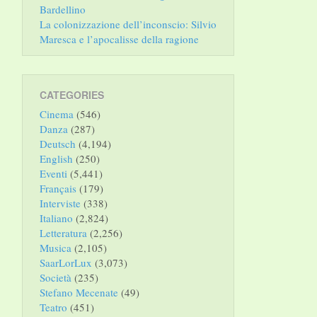
Bardellino
La colonizzazione dell’inconscio: Silvio
Maresca e l’apocalisse della ragione
CATEGORIES
Cinema
(546)
Danza
(287)
Deutsch
(4,194)
English
(250)
Eventi
(5,441)
Français
(179)
Interviste
(338)
Italiano
(2,824)
Letteratura
(2,256)
Musica
(2,105)
SaarLorLux
(3,073)
Società
(235)
Stefano Mecenate
(49)
Teatro
(451)