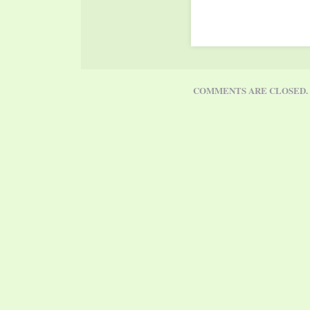
Was bewegte die
Künstler*innen und was
bewegt uns? Welche Th
und Werte, die in der Ku
stecken, sind für uns…
COMMENTS ARE CLOSED.