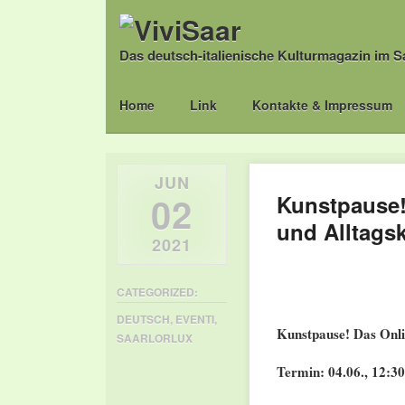
Das deutsch-italienische Kulturmagazin im S
Main menu
Skip
Home
Link
Kontakte & Impressum
to
content
JUN
02
Kunstpause!
und Alltagsk
2021
CATEGORIZED:
DEUTSCH
,
EVENTI
,
Kunstpause! Das Onli
SAARLORLUX
Termin: 04.06., 12:3