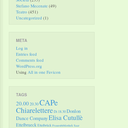
Stefano Mecenate
(49)
Teatro
(451)
Uncategorized
(1)
META
Log in
Entries feed
Comments feed
WordPress.org
Using
All in one Favicon
TAGS
CAPe
20.00
20.30
Chiarelettere
Donlon
Di 18.30
Elisa Cutullè
Dance Company
Ettelbrueck
Ettelbrück
Frauenbibliothek Saar