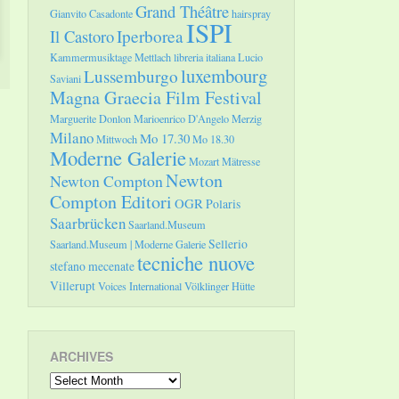
Grand Théâtre
Gianvito Casadonte
hairspray
ISPI
Il Castoro
Iperborea
Kammermusiktage Mettlach
libreria italiana
Lucio
luxembourg
Lussemburgo
Saviani
Magna Graecia Film Festival
Marguerite Donlon
Marioenrico D'Angelo
Merzig
Milano
Mo 17.30
Mittwoch
Mo 18.30
Moderne Galerie
Mozart
Mätresse
Newton
Newton Compton
Compton Editori
OGR
Polaris
Saarbrücken
Saarland.Museum
Sellerio
Saarland.Museum | Moderne Galerie
tecniche nuove
stefano mecenate
Villerupt
Voices International
Völklinger Hütte
ARCHIVES
Archives