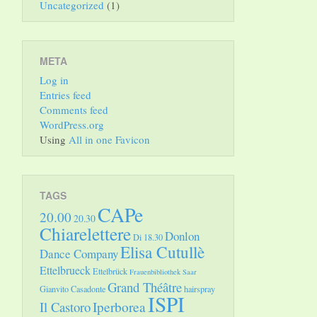
Uncategorized
(1)
META
Log in
Entries feed
Comments feed
WordPress.org
Using
All in one Favicon
TAGS
CAPe
20.00
20.30
Chiarelettere
Donlon
Di 18.30
Elisa Cutullè
Dance Company
Ettelbrueck
Ettelbrück
Frauenbibliothek Saar
Grand Théâtre
Gianvito Casadonte
hairspray
ISPI
Il Castoro
Iperborea