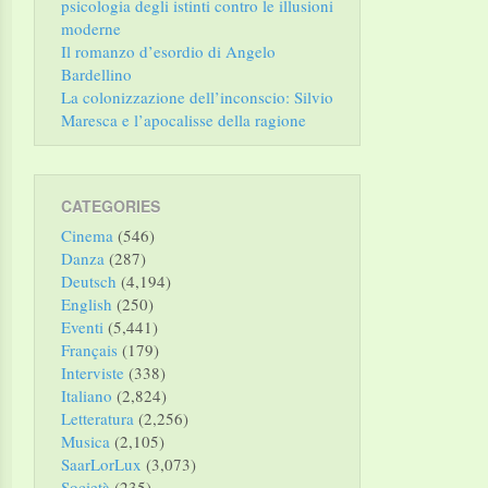
psicologia degli istinti contro le illusioni
moderne
Il romanzo d’esordio di Angelo
Bardellino
La colonizzazione dell’inconscio: Silvio
Maresca e l’apocalisse della ragione
CATEGORIES
Cinema
(546)
Danza
(287)
Deutsch
(4,194)
English
(250)
Eventi
(5,441)
Français
(179)
Interviste
(338)
Italiano
(2,824)
Letteratura
(2,256)
Musica
(2,105)
SaarLorLux
(3,073)
Società
(235)