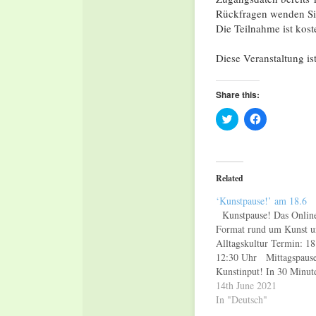
Rückfragen wenden Sie
Die Teilnahme ist koste
Diese Veranstaltung is
Share this:
Click
Click
to
to
share
share
on
on
Twitter
Facebook
(Opens
(Opens
in
in
Related
new
new
window)
window)
‘Kunstpause!’ am 18.6
Kunstpause! Das Onlin
Format rund um Kunst u
Alltagskultur Termin: 18
12:30 Uhr Mittagspause
Kunstinput! In 30 Minut
betrachtet man ein Kuns
14th June 2021
näher und kommt
In "Deutsch"
anschließend ins Gespräc