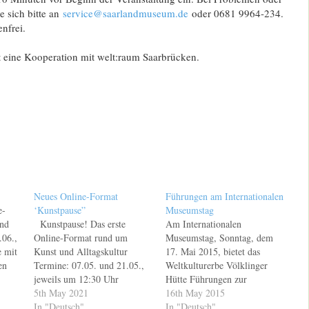
 sich bitte an
service@saarlandmuseum.de
oder 0681 9964-234.
nfrei.
t eine Kooperation mit welt:raum Saarbrücken.
Neues Online-Format
Führungen am Internationalen
e-
‘Kunstpause”
Museumstag
nd
Kunstpause! Das erste
Am Internationalen
.06.,
Online-Format rund um
Museumstag, Sonntag, dem
 mit
Kunst und Alltagskultur
17. Mai 2015, bietet das
en
Termine: 07.05. und 21.05.,
Weltkulturerbe Völklinger
twerk
jeweils um 12:30 Uhr
Hütte Führungen zur
Saarlandmuseum — Moderne
5th May 2021
"UrbanArt Biennale® 2015"
16th May 2015
h.
Galerie Museum für Vor und
In "Deutsch"
und zur Industriekultur der
In "Deutsch"