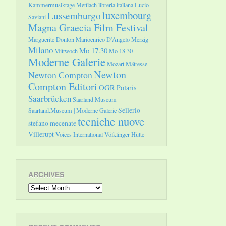
Kammermusiktage Mettlach
libreria italiana
Lucio
luxembourg
Lussemburgo
Saviani
Magna Graecia Film Festival
Marguerite Donlon
Marioenrico D'Angelo
Merzig
Milano
Mo 17.30
Mittwoch
Mo 18.30
Moderne Galerie
Mozart
Mätresse
Newton
Newton Compton
Compton Editori
OGR
Polaris
Saarbrücken
Saarland.Museum
Sellerio
Saarland.Museum | Moderne Galerie
tecniche nuove
stefano mecenate
Villerupt
Voices International
Völklinger Hütte
ARCHIVES
Archives