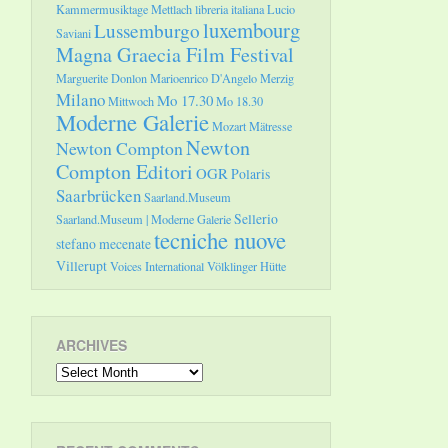
Kammermusiktage Mettlach
libreria italiana
Lucio
luxembourg
Lussemburgo
Saviani
Magna Graecia Film Festival
Marguerite Donlon
Marioenrico D'Angelo
Merzig
Milano
Mo 17.30
Mittwoch
Mo 18.30
Moderne Galerie
Mozart
Mätresse
Newton
Newton Compton
Compton Editori
OGR
Polaris
Saarbrücken
Saarland.Museum
Sellerio
Saarland.Museum | Moderne Galerie
tecniche nuove
stefano mecenate
Villerupt
Voices International
Völklinger Hütte
ARCHIVES
Archives