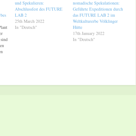
und Spekulieren:
nomadische Spekulationen:
Abschlussfest des FUTURE
Geführte Expeditionen durch
rbes
LAB 2
das FUTURE LAB 2 im
25th March 2022
Weltkulturerbe Völklinger
lant
In "Deutsch"
Hütte
er
17th January 2022
 sind
In "Deutsch"
len
en
r,
er
m
r