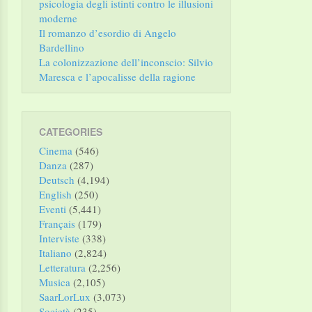
psicologia degli istinti contro le illusioni
moderne
Il romanzo d’esordio di Angelo
Bardellino
La colonizzazione dell’inconscio: Silvio
Maresca e l’apocalisse della ragione
CATEGORIES
Cinema
(546)
Danza
(287)
Deutsch
(4,194)
English
(250)
Eventi
(5,441)
Français
(179)
Interviste
(338)
Italiano
(2,824)
Letteratura
(2,256)
Musica
(2,105)
SaarLorLux
(3,073)
Società
(235)