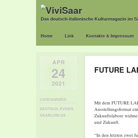
Das deutsch-italienische Kulturmagazin im S
Main menu
Skip
Home
Link
Kontakte & Impressum
to
content
APR
24
FUTURE LAB 
2021
CATEGORIZED:
Mit dem FUTURE LAB fü
Ausstellungsformat ein
DEUTSCH
,
EVENTI
,
Zukunftslabore widmen
SAARLORLUX
und Zukunft.
“In den letzten zwei 