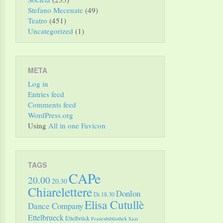
Stefano Mecenate
(49)
Teatro
(451)
Uncategorized
(1)
META
Log in
Entries feed
Comments feed
WordPress.org
Using
All in one Favicon
TAGS
CAPe
20.00
20.30
Chiarelettere
Donlon
Di 18.30
Elisa Cutullè
Dance Company
Ettelbrueck
Ettelbrück
Frauenbibliothek Saar