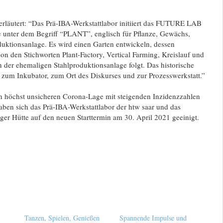
erläutert: “Das Prä-IBA-Werkstattlabor initiiert das FUTURE LAB
te unter dem Begriff “PLANT”, englisch für Pflanze, Gewächs,
duktionsanlage. Es wird einen Garten entwickeln, dessen
on den Stichworten Plant-Factory, Vertical Farming, Kreislauf und
n der ehemaligen Stahlproduktionsanlage folgt. Das historische
 zum Inkubator, zum Ort des Diskurses und zur Prozesswerkstatt.”
n höchst unsicheren Corona-Lage mit steigenden Inzidenzzahlen
aben sich das Prä-IBA-Werkstattlabor der htw saar und das
ger Hütte auf den neuen Starttermin am 30. April 2021 geeinigt.
Tanzen, Spielen, Genießen
Spannende Impulse und