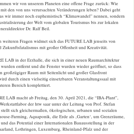
mmen wir von unserem Planeten eine offene Frage zurück: Wie
 mit den von uns verursachten Veränderungen leben? Dabei geht
was wir immer noch euphemistisch “Klimawandel” nennen, sondern
strialisierung der Welt vom globalen Tourismus bis zur lokalen
neraldirektor Dr. Ralf Beil.
n weiteren Fragen widmet sich das FUTURE LAB jenseits von
Zukunftsfatalismus mit großer Offenheit und Kreativität.
E LAB in der Erzhalle, die sich in einer neuen Raumarchitektur
e wurden entfernt und die Fenster wurden wieder geöffnet, so dass
in großzügiger Raum mit Seitenlicht und großer Glasfront
wird durch einen vielseitig einsetzbaren Veranstaltungssaal mit
teren Bereich komplettiert.
 LAB macht ab Freitag, den 30. April 2021, die “IBA-Plant”,
Werkstattlabor der htw saar unter der Leitung von Prof. Stefan
stellt sich gleichermaßen, ökologischen, urbanen und sozialen
house-Farming, Aquaponik, die Erde als ‚Garten‘, um Grenzräume,
und das Potential einer Internationalen Bauausstellung in der
arland, Lothringen, Luxemburg, Rheinland-Pfalz und der