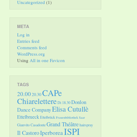
Uncategorized
(1)
META
Log in
Entries feed
Comments feed
WordPress.org
Using
All in one Favicon
TAGS
CAPe
20.00
20.30
Chiarelettere
Donlon
Di 18.30
Elisa Cutullè
Dance Company
Ettelbrueck
Ettelbrück
Frauenbibliothek Saar
Grand Théâtre
Gianvito Casadonte
hairspray
ISPI
Il Castoro
Iperborea