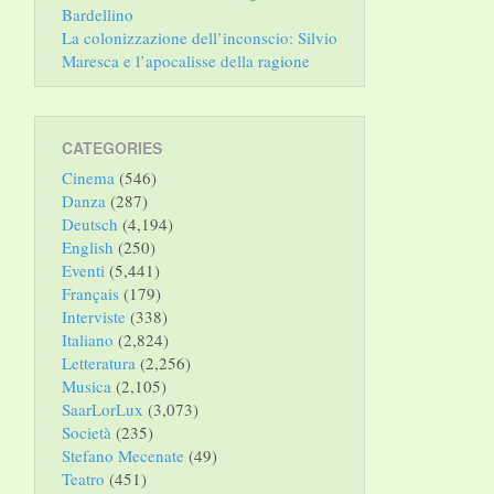
Bardellino
La colonizzazione dell’inconscio: Silvio
Maresca e l’apocalisse della ragione
CATEGORIES
Cinema
(546)
Danza
(287)
Deutsch
(4,194)
English
(250)
Eventi
(5,441)
Français
(179)
Interviste
(338)
Italiano
(2,824)
Letteratura
(2,256)
Musica
(2,105)
SaarLorLux
(3,073)
Società
(235)
Stefano Mecenate
(49)
Teatro
(451)