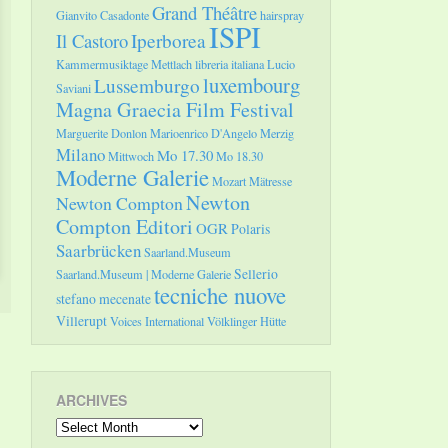
Grand Théâtre
Gianvito Casadonte
hairspray
ISPI
Il Castoro
Iperborea
Kammermusiktage Mettlach
libreria italiana
Lucio
luxembourg
Lussemburgo
Saviani
Magna Graecia Film Festival
Marguerite Donlon
Marioenrico D'Angelo
Merzig
Milano
Mo 17.30
Mittwoch
Mo 18.30
Moderne Galerie
Mozart
Mätresse
Newton
Newton Compton
Compton Editori
OGR
Polaris
Saarbrücken
Saarland.Museum
Sellerio
Saarland.Museum | Moderne Galerie
tecniche nuove
stefano mecenate
Villerupt
Voices International
Völklinger Hütte
ARCHIVES
Archives