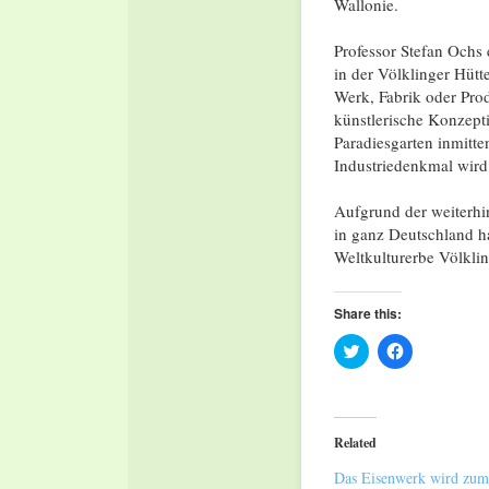
Wallonie.
Professor Stefan Ochs 
in der Völklinger Hüt
Werk, Fabrik oder Pro
künstlerische Konzepti
Paradiesgarten inmitte
Industriedenkmal wird
Aufgrund der weiterhi
in ganz Deutschland h
Weltkulturerbe Völklin
Share this:
Click
Click
to
to
share
share
on
on
Twitter
Facebook
(Opens
(Opens
in
in
Related
new
new
window)
window)
Das Eisenwerk wird zum