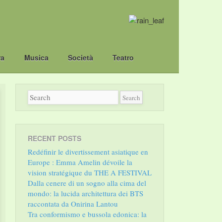
ra
Musica
Società
Teatro
RECENT POSTS
Redéfinir le divertissement asiatique en
Europe : Emma Amelin dévoile la
vision stratégique du THE A FESTIVAL
Dalla cenere di un sogno alla cima del
mondo: la lucida architettura dei BTS
raccontata da Onirina Lantou
Tra conformismo e bussola edonica: la