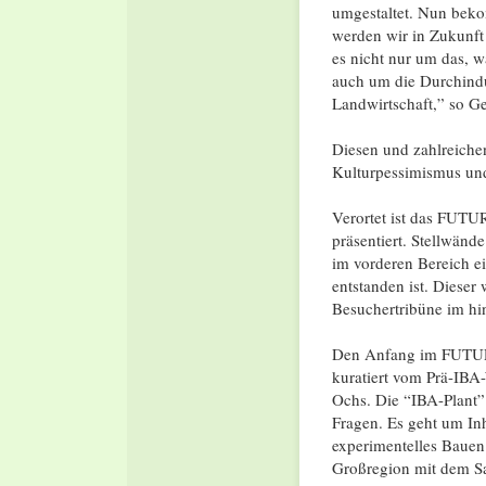
umgestaltet. Nun beko
werden wir in Zukunft
es nicht nur um das, 
auch um die Durchindu
Landwirtschaft,” so Ge
Diesen und zahlreiche
Kulturpessimismus und 
Verortet ist das FUTUR
präsentiert. Stellwänd
im vorderen Bereich e
entstanden ist. Dieser 
Besuchertribüne im hin
Den Anfang im FUTURE
kuratiert vom Prä-IBA-
Ochs. Die “IBA-Plant” 
Fragen. Es geht um In
experimentelles Bauen 
Großregion mit dem Sa