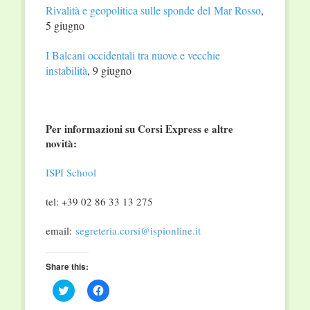
Rivalità e geopolitica sulle sponde del Mar Rosso
,
5 giugno
I Balcani occidentali tra nuove e vecchie
instabilità
, 9 giugno
Per informazioni su Corsi Express e altre
novità:
ISPI School
tel: +39 02 86 33 13 275
email:
segreteria.corsi@ispionline.it
Share this:
Click
Click
to
to
share
share