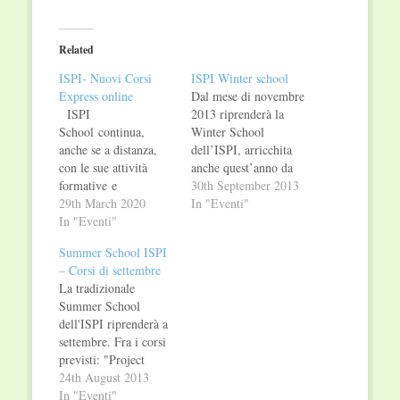
on
on
Twitter
Facebook
(Opens
(Opens
in
in
Related
new
new
window)
window)
ISPI- Nuovi Corsi
ISPI Winter school
Express online
Dal mese di novembre
ISPI
2013 riprenderà la
School continua,
Winter School
anche se a distanza,
dell’ISPI, arricchita
con le sue attività
anche quest’anno da
formative e
nuovi corsi.
30th September 2013
presenta quattro
29th March 2020
Nell’ambito della
In "Eventi"
nuovi Corsi
In "Eventi"
Winter School sarà
Express , della
possibile conseguire i
Summer School ISPI
durata di un giorno ,
Diplomi in: “Sviluppo
– Corsi di settembre
da seguire online ,
e Cooperazione
La tradizionale
con interazione
Internazionale”
Summer School
diretta tra docenti e
“Emergenze e
dell'ISPI riprenderà a
partecipanti . I "Corsi
Interventi Umanitari”
settembre. Fra i corsi
Express" sono pensati
“Affari Europei” Sul
previsti: "Project
per tutti coloro che
sito www.ispionline.it
Cycle Management";
24th August 2013
desiderano arricchire
sono disponibili le
"La Russia nello
In "Eventi"
le proprie conoscenze
informazioni di