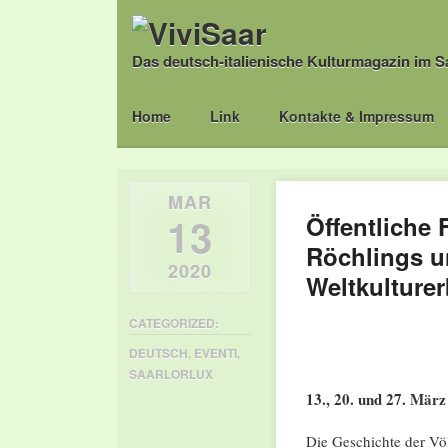
Das deutsch-italienische Kulturmagazin im S
Main menu
Skip
Home
Link
Kontakte & Impressum
to
content
MAR
13
Öffentliche
Röchlings un
2020
Weltkulturer
CATEGORIZED:
DEUTSCH
,
EVENTI
,
SAARLORLUX
13., 20. und 27. März 
Die Geschichte der Völ