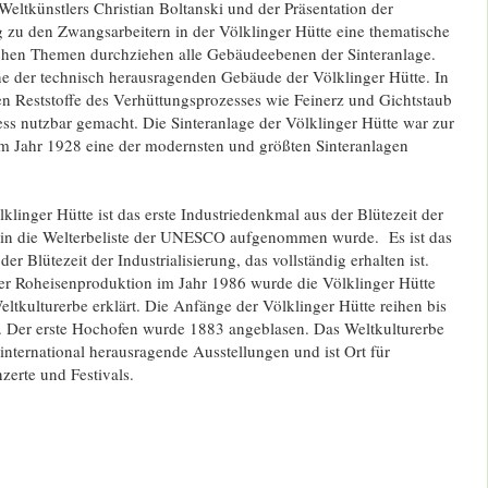
Weltkünstlers Christian Boltanski und der Präsentation der
 zu den Zwangsarbeitern in der Völklinger Hütte eine thematische
ischen Themen durchziehen alle Gebäudeebenen der Sinteranlage.
ine der technisch herausragenden Gebäude der Völklinger Hütte. In
en Reststoffe des Verhüttungsprozesses wie Feinerz und Gichtstaub
ss nutzbar gemacht. Die Sinteranlage der Völklinger Hütte war zur
im Jahr 1928 eine der modernsten und größten Sinteranlagen
klinger Hütte ist das erste Industriedenkmal aus der Blütezeit der
as in die Welterbeliste der UNESCO aufgenommen wurde. Es ist das
er Blütezeit der Industrialisierung, das vollständig erhalten ist.
der Roheisenproduktion im Jahr 1986 wurde die Völklinger Hütte
ulturerbe erklärt. Die Anfänge der Völklinger Hütte reihen bis
 Der erste Hochofen wurde 1883 angeblasen. Das Weltkulturerbe
 international herausragende Ausstellungen und ist Ort für
erte und Festivals.