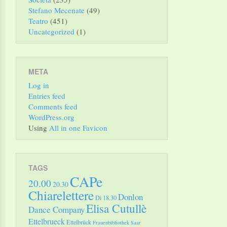
Stefano Mecenate
(49)
Teatro
(451)
Uncategorized
(1)
META
Log in
Entries feed
Comments feed
WordPress.org
Using
All in one Favicon
TAGS
CAPe
20.00
20.30
Chiarelettere
Donlon
Di 18.30
Elisa Cutullè
Dance Company
Ettelbrueck
Ettelbrück
Frauenbibliothek Saar