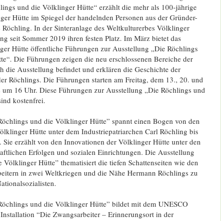
ings und die Völklinger Hütte“ erzählt die mehr als 100-jährige
nger Hütte im Spiegel der handelnden Personen aus der Gründer-
Röchling. In der Sinteranlage des Weltkulturerbes Völklinger
ung seit Sommer 2019 ihren festen Platz. Im März bietet das
ger Hütte öffentliche Führungen zur Ausstellung „Die Röchlings
tte“. Die Führungen zeigen die neu erschlossenen Bereiche der
ich die Ausstellung befindet und erklären die Geschichte der
er Röchlings. Die Führungen starten am Freitag, dem 13., 20. und
s um 16 Uhr. Diese Führungen zur Ausstellung „Die Röchlings und
ind kostenfrei.
Röchlings und die Völklinger Hütte” spannt einen Bogen von den
lklinger Hütte unter dem Industriepatriarchen Carl Röchling bis
. Sie erzählt von den Innovationen der Völklinger Hütte unter den
aftlichen Erfolgen und sozialen Einrichtungen. Die Ausstellung
 Völklinger Hütte” thematisiert die tiefen Schattenseiten wie den
eitern in zwei Weltkriegen und die Nähe Hermann Röchlings zu
ationalsozialisten.
Röchlings und die Völklinger Hütte” bildet mit dem UNESCO
nstallation “Die Zwangsarbeiter – Erinnerungsort in der