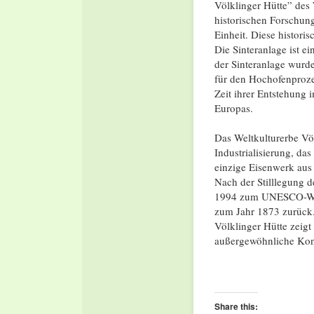
Völklinger Hütte” des 
historischen Forschung
Einheit. Diese histor
Die Sinteranlage ist e
der Sinteranlage wurd
für den Hochofenproze
Zeit ihrer Entstehung 
Europas.
Das Weltkulturerbe Völ
Industrialisierung, d
einzige Eisenwerk aus d
Nach der Stilllegung 
1994 zum UNESCO-Weltk
zum Jahr 1873 zurück.
Völklinger Hütte zeigt
außergewöhnliche Konz
Share this: