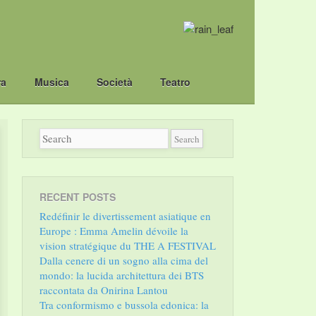
ra
Musica
Società
Teatro
RECENT POSTS
Redéfinir le divertissement asiatique en
Europe : Emma Amelin dévoile la
vision stratégique du THE A FESTIVAL
Dalla cenere di un sogno alla cima del
mondo: la lucida architettura dei BTS
raccontata da Onirina Lantou
Tra conformismo e bussola edonica: la