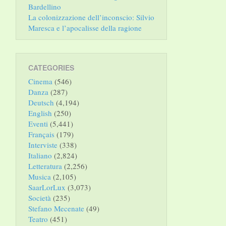
Bardellino
La colonizzazione dell’inconscio: Silvio
Maresca e l’apocalisse della ragione
CATEGORIES
Cinema
(546)
Danza
(287)
Deutsch
(4,194)
English
(250)
Eventi
(5,441)
Français
(179)
Interviste
(338)
Italiano
(2,824)
Letteratura
(2,256)
Musica
(2,105)
SaarLorLux
(3,073)
Società
(235)
Stefano Mecenate
(49)
Teatro
(451)