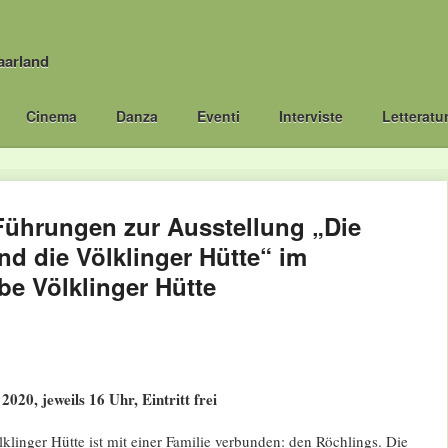
aarland
Cinema
Danza
Eventi
Interviste
Letteratu
 Führungen zur Ausstellung „Die
d die Völklinger Hütte“ im
be Völklinger Hütte
2020, jeweils 16 Uhr, Eintritt frei
klinger Hütte ist mit einer Familie verbunden: den Röchlings. Die