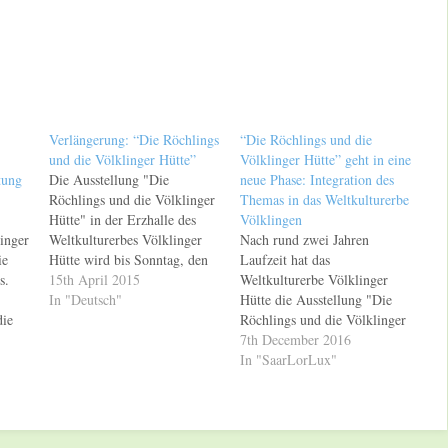
Verlängerung: “Die Röchlings
“Die Röchlings und die
und die Völklinger Hütte”
Völklinger Hütte” geht in eine
tung
Die Ausstellung "Die
neue Phase: Integration des
Röchlings und die Völklinger
Themas in das Weltkulturerbe
Hütte" in der Erzhalle des
Völklingen
inger
Weltkulturerbes Völklinger
Nach rund zwei Jahren
ie
Hütte wird bis Sonntag, den
Laufzeit hat das
s.
1. November 2015,
15th April 2015
Weltkulturerbe Völklinger
verlängert. Damit haben
In "Deutsch"
Hütte die Ausstellung "Die
die
regionale und überregionale
Röchlings und die Völklinger
r
Besucher weitere sechs
Hütte" geschlossen. Im
7th December 2016
Im
Monate Zeit, sich im
nächsten Schritt wird das
In "SaarLorLux"
r
Weltkulturerbe Völklinger
Thema "Die Röchlings und
er
Hütte über den aktuellen
die Völklinger Hütte" in das
Forschungsstand zur
Weltkulturerbe Völklinger
Geschichte der Röchlings und
Hütte integriert werden. Das