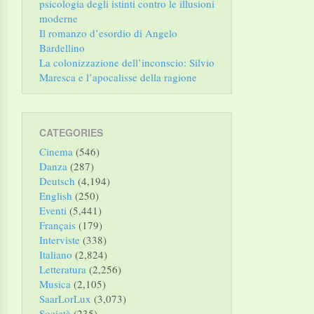
psicologia degli istinti contro le illusioni
moderne
Il romanzo d’esordio di Angelo
Bardellino
La colonizzazione dell’inconscio: Silvio
Maresca e l’apocalisse della ragione
CATEGORIES
Cinema
(546)
Danza
(287)
Deutsch
(4,194)
English
(250)
Eventi
(5,441)
Français
(179)
Interviste
(338)
Italiano
(2,824)
Letteratura
(2,256)
Musica
(2,105)
SaarLorLux
(3,073)
Società
(235)