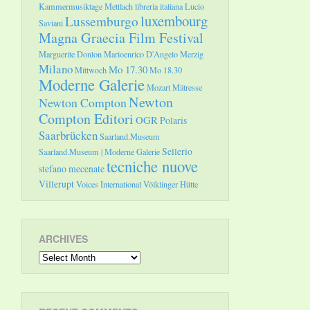
Kammermusiktage Mettlach
libreria italiana
Lucio
luxembourg
Lussemburgo
Saviani
Magna Graecia Film Festival
Marguerite Donlon
Marioenrico D'Angelo
Merzig
Milano
Mo 17.30
Mittwoch
Mo 18.30
Moderne Galerie
Mozart
Mätresse
Newton
Newton Compton
Compton Editori
OGR
Polaris
Saarbrücken
Saarland.Museum
Sellerio
Saarland.Museum | Moderne Galerie
tecniche nuove
stefano mecenate
Villerupt
Voices International
Völklinger Hütte
ARCHIVES
Archives