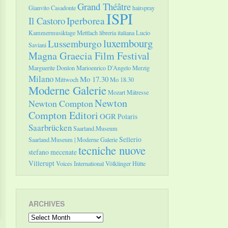
Grand Théâtre
Gianvito Casadonte
hairspray
ISPI
Il Castoro
Iperborea
Kammermusiktage Mettlach
libreria italiana
Lucio
luxembourg
Lussemburgo
Saviani
Magna Graecia Film Festival
Marguerite Donlon
Marioenrico D'Angelo
Merzig
Milano
Mo 17.30
Mittwoch
Mo 18.30
Moderne Galerie
Mozart
Mätresse
Newton
Newton Compton
Compton Editori
OGR
Polaris
Saarbrücken
Saarland.Museum
Sellerio
Saarland.Museum | Moderne Galerie
tecniche nuove
stefano mecenate
Villerupt
Voices International
Völklinger Hütte
ARCHIVES
Archives