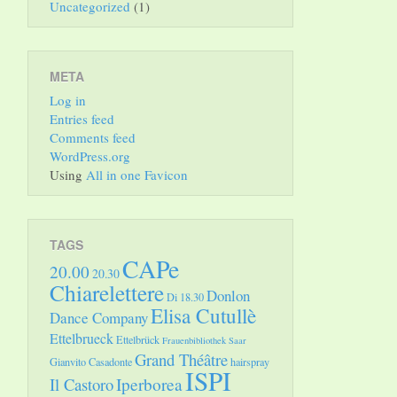
Uncategorized
(1)
META
Log in
Entries feed
Comments feed
WordPress.org
Using
All in one Favicon
TAGS
CAPe
20.00
20.30
Chiarelettere
Donlon
Di 18.30
Elisa Cutullè
Dance Company
Ettelbrueck
Ettelbrück
Frauenbibliothek Saar
Grand Théâtre
Gianvito Casadonte
hairspray
ISPI
Il Castoro
Iperborea