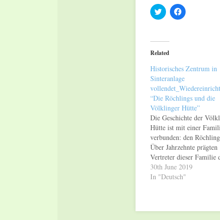
Click
Click
to
to
share
share
on
on
Twitter
Facebook
(Opens
(Opens
in
in
Related
new
new
window)
window)
Historisches Zentrum in
Sinteranlage
vollendet_Wiedereinrich
“Die Röchlings und die
Völklinger Hütte”
Die Geschichte der Völkl
Hütte ist mit einer Famil
verbunden: den Röchling
Über Jahrzehnte prägten
Vertreter dieser Familie 
Geschicke des Völklinge
30th June 2019
Eisen- und Stahlwerks. 
In "Deutsch"
Weltkulturerbe Völklinge
Hütte wurde nun auf ein
Fläche von 1.000
Quadratmetern in der