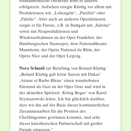
Philharmonische Orchester leitet er äußerst
erfolgreich. Aufsehen erregte Kluttig vor allem mit
Produktionen wie „Lohengrin“, „Parsifal“ oder
„Fidelio“. Aber auch an anderen Opernhäusern
sorgte er für Furore, z.B. in Stuttgart mit „Salome“
sowie mit Neuproduktionen und
Wiederaufnahmen an der Oper Frankfurt, der
Hamburgischen Staatsoper, dem Nationaltheater
Mannheim, der Opéra National du Rhin, der
Opéra Nice und der Oper Leipzig.
Nora Schmid
zur Berufung von Roland Kluttig:
„Roland Kluttig gab letzte Saison mit Dukas’
‚Ariane et Barbe-Bleue‘ einen wunderbaren
Einstand als Gast an der Oper Graz und wird in
der aktuellen Spielzeit ‚König Roger‘ von Karol
Szymanowski leiten. Ich bin glücklich darüber,
dass wir ihn auf der Basis dieser kontinuierlichen
Zusammenarbeit für die Position des
Chefdirigenten gewinnen konnten, und sehe
dieser künstlerischen Partnerschaft mit großer
Freude entgegen.“