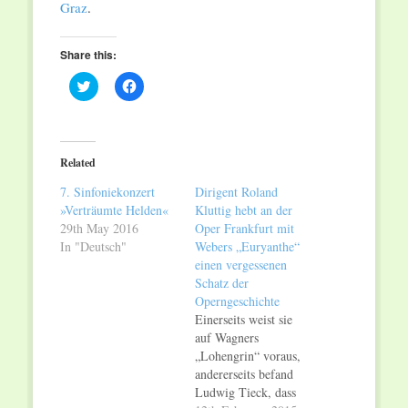
Graz
.
Share this:
Click
Click
to
to
share
share
on
on
Twitter
Facebook
(Opens
(Opens
in
in
Related
new
new
window)
window)
7. Sinfoniekonzert
Dirigent Roland
»Verträumte Helden«
Kluttig hebt an der
29th May 2016
Oper Frankfurt mit
In "Deutsch"
Webers „Euryanthe“
einen vergessenen
Schatz der
Operngeschichte
Einerseits weist sie
auf Wagners
„Lohengrin“ voraus,
andererseits befand
Ludwig Tieck, dass