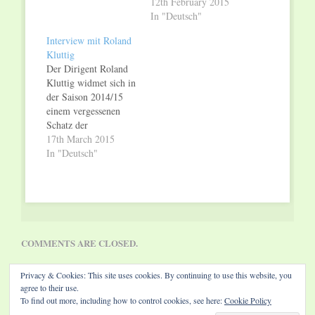
darin „Sachen seien,
12th February 2015
um die ihn Gluck und
In "Deutsch"
Mozart beneiden
Interview mit Roland
müssten“: Carl Maria
Kluttig
von Weber schuf mit
Der Dirigent Roland
„Euryanthe“ eine
Kluttig widmet sich in
mystische,
der Saison 2014/15
aufregende,
einem vergessenen
vieldiskutierte Oper.
Schatz der
Nicht nur, dass sie
Operngeschichte: Carl
17th March 2015
Epochen verbindet -
Maria von Webers
In "Deutsch"
vor allem markiert sie
“Euryanthe” ist auf
in Webers eigenem
den Spielplänen der
Schaffen…
Opernhäuser kaum zu
finden. Der
Generalmusikdirektor
des Landestheaters
COMMENTS ARE CLOSED.
Coburg wagt sich
aber mit dem
Privacy & Cookies: This site uses cookies. By continuing to use this website, you
Frankfurter Opern-
agree to their use.
und
To find out more, including how to control cookies, see here:
Cookie Policy
Museumsorchester an