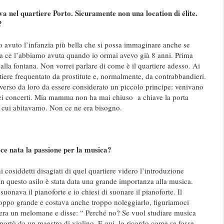
va nel quartiere Porto. Sicuramente non una location di élite.
?
ho avuto l’infanzia più bella che si possa immaginare anche se
sa ce l’abbiamo avuta quando io ormai avevo già 8 anni. Prima
lla fontana. Non vorrei parlare di come è il quartiere adesso. Ai
tiere frequentato da prostitute e, normalmente, da contrabbandieri.
iverso da loro da essere considerato un piccolo principe: venivano
iei concerti. Mia mamma non ha mai chiuso a chiave la porta
 cui abitavamo. Non ce ne era bisogno.
e nata la passione per la musica?
 cosiddetti disagiati di quel quartiere videro l’introduzione
In questo asilo è stata data una grande importanza alla musica.
uonava il pianoforte e io chiesi di suonare il pianoforte. Il
troppo grande e costava anche troppo noleggiarlo, figuriamoci
era un melomane e disse: “ Perché no? Se vuol studiare musica
portò da un maestro di violino. E qui, lo ricordo come se fosse