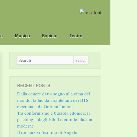
ra
Musica
Società
Teatro
RECENT POSTS
Dalla cenere di un sogno alla cima del
mondo: la lucida architettura dei BTS
raccontata da Onirina Lantou
Tra conformismo e bussola edonica: la
psicologia degli istinti contro le illusioni
moderne
Il romanzo d’esordio di Angelo