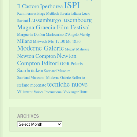
ISPI
Il Castoro
Iperborea
Kammermusiktage Mettlach
libreria italiana
Lucio
luxembourg
Lussemburgo
Saviani
Magna Graecia Film Festival
Marguerite Donlon
Marioenrico D'Angelo
Merzig
Milano
Mo 17.30
Mittwoch
Mo 18.30
Moderne Galerie
Mozart
Mätresse
Newton
Newton Compton
Compton Editori
OGR
Polaris
Saarbrücken
Saarland.Museum
Sellerio
Saarland.Museum | Moderne Galerie
tecniche nuove
stefano mecenate
Villerupt
Voices International
Völklinger Hütte
ARCHIVES
Archives