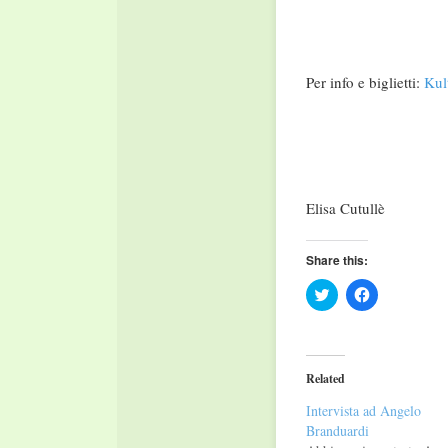
Per info e biglietti:
Kul
Elisa Cutullè
Share this:
Click
Click
to
to
share
share
on
on
Twitter
Facebook
(Opens
(Opens
in
in
Related
new
new
window)
window)
Intervista ad Angelo
Branduardi