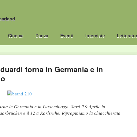
aarland
Cinema
Danza
Eventi
Interviste
Letteratu
duardi torna in Germania e in
go
orna in Germania e in Lussemburgo. Sarà il 9 Aprile in
aarbrücken e il 12 a Karlsruhe. Ripropiniamo la chiacchierata
.