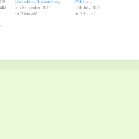
elo
Deutschland/Luxembourg
PARTE…
ella
5th September 2013
25th July 2014
In "Deutsch"
In "Cinema"
e
rata
sica.
 nel
ente
. Che
imi