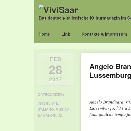
Das deutsch-italienische Kulturmagazin im S
Main menu
Skip
Home
Link
Kontakte & Impressum
to
content
FEB
28
Angelo Bran
Lussembur
2017
CATEGORIZED:
Angelo Branduardi rit
INTERVISTE
,
Lussemburgo, l’11 a S
ITALIANO
,
MUSICA
,
fatta qualche tempo fa
SAARLORLUX