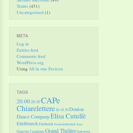
Teatro
(451)
Uncategorized
(1)
META
Log in
Entries feed
Comments feed
WordPress.org
Using
All in one Favicon
TAGS
CAPe
20.00
20.30
Chiarelettere
Donlon
Di 18.30
Elisa Cutullè
Dance Company
Ettelbrueck
Ettelbrück
Frauenbibliothek Saar
Grand Théâtre
Gianvito Casadonte
hairspray