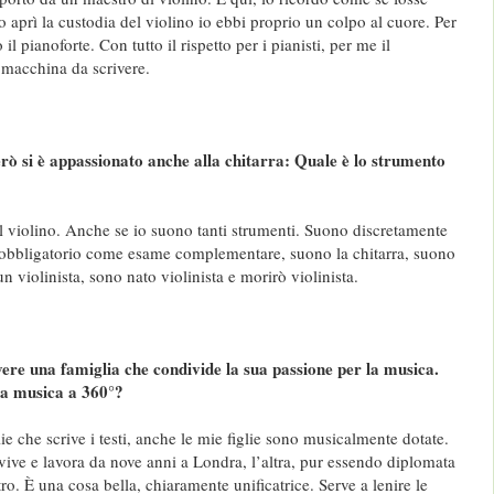
 aprì la custodia del violino io ebbi proprio un colpo al cuore. Per
l pianoforte. Con tutto il rispetto per i pianisti, per me il
macchina da scrivere.
erò si è appassionato anche alla chitarra: Quale è lo strumento
l violino. Anche se io suono tanti strumenti. Suono discretamente
è obbligatorio come esame complementare, suono la chitarra, suono
un violinista, sono nato violinista e morirò violinista.
vere una famiglia che condivide la sua passione per la musica.
 la musica a 360°?
 che scrive i testi, anche le mie figlie sono musicalmente dotate.
 vive e lavora da nove anni a Londra, l’altra, pur essendo diplomata
ltro. È una cosa bella, chiaramente unificatrice. Serve a lenire le