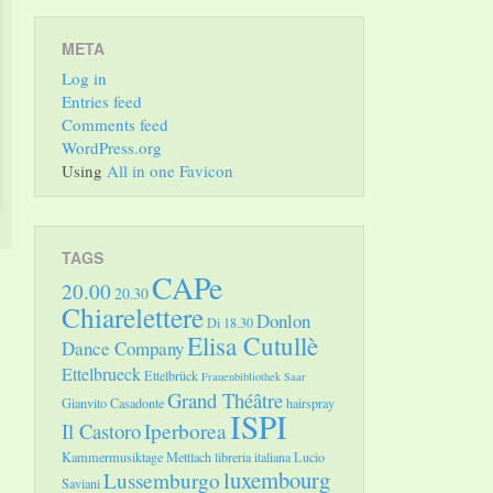
META
Log in
Entries feed
Comments feed
WordPress.org
Using
All in one Favicon
TAGS
CAPe
20.00
20.30
Chiarelettere
Donlon
Di 18.30
Elisa Cutullè
Dance Company
Ettelbrueck
Ettelbrück
Frauenbibliothek Saar
Grand Théâtre
Gianvito Casadonte
hairspray
ISPI
Il Castoro
Iperborea
Kammermusiktage Mettlach
libreria italiana
Lucio
luxembourg
Lussemburgo
Saviani