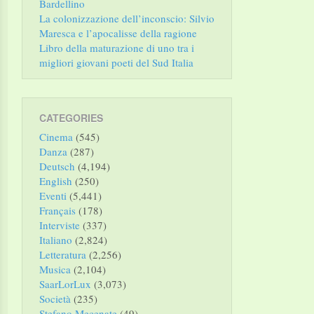
Bardellino
La colonizzazione dell’inconscio: Silvio
Maresca e l’apocalisse della ragione
Libro della maturazione di uno tra i
migliori giovani poeti del Sud Italia
CATEGORIES
Cinema
(545)
Danza
(287)
Deutsch
(4,194)
English
(250)
Eventi
(5,441)
Français
(178)
Interviste
(337)
Italiano
(2,824)
Letteratura
(2,256)
Musica
(2,104)
SaarLorLux
(3,073)
Società
(235)
Stefano Mecenate
(49)