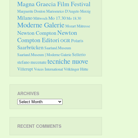
Magna Graecia Film Festival
Marguerite Donlon
Marioenrico D'Angelo
Merzig
Milano
Mo 17.30
Mittwoch
Mo 18.30
Moderne Galerie
Mozart
Mätresse
Newton
Newton Compton
Compton Editori
OGR
Polaris
Saarbrücken
Saarland.Museum
Sellerio
Saarland.Museum | Moderne Galerie
tecniche nuove
stefano mecenate
Villerupt
Voices International
Völklinger Hütte
ARCHIVES
Archives
RECENT COMMENTS