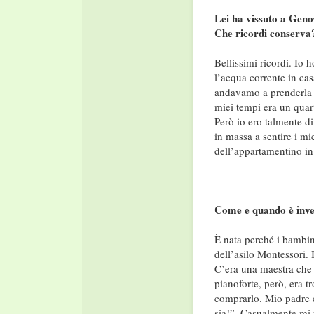
Lei ha vissuto a Geno
Che ricordi conserva
Bellissimi ricordi. Io 
l’acqua corrente in ca
andavamo a prenderla a
miei tempi era un quar
Però io ero talmente d
in massa a sentire i m
dell’appartamentino in
Come e quando è invec
È nata perché i bambini
dell’asilo Montessori. 
C’era una maestra che s
pianoforte, però, era 
comprarlo. Mio padre 
sia!”. Casualmente mi 