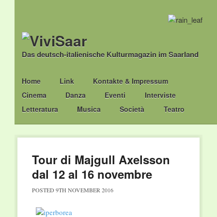
Das deutsch-italienische Kulturmagazin im Saarland
Main menu
Skip
Home
Link
Kontakte & Impressum
to
Cinema
Danza
Eventi
Interviste
content
Letteratura
Musica
Società
Teatro
Tour di Majgull Axelsson
dal 12 al 16 novembre
POSTED
9TH NOVEMBER 2016