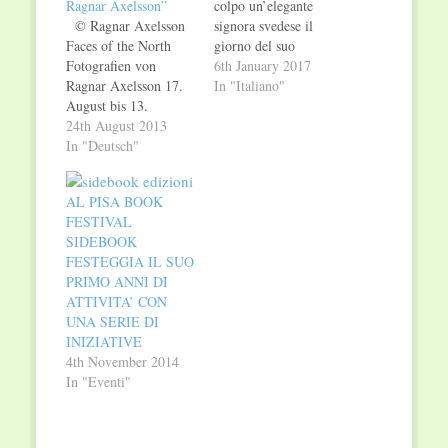
Ragnar Axelsson”
colpo un’elegante
© Ragnar Axelsson
signora svedese il
Faces of the North
giorno del suo
Fotografien von
ottantacinquesimo
6th January 2017
Ragnar Axelsson 17.
compleanno, di fronte
In "Italiano"
August bis 13.
al bracciale con il
Oktober 2013
24th August 2013
nome inciso che le
Deutsches
In "Deutsch"
regala la famiglia.
Zeitungsmuseum,
Quella che le sfugge è
Wadgassen Unter
una verità tenuta
AL PISA BOOK
dem Titel Faces of the
nascosta per
FESTIVAL
North (Gesichter des
settant’anni, ma che
SIDEBOOK
Nordens) präsentiert
ora sente il bisogno e
FESTEGGIA IL SUO
das Deutsche
il…
PRIMO ANNI DI
Zeitungsmuseum ab
ATTIVITA’ CON
dem 17. August 2013
UNA SERIE DI
eine Auswahl von
INIZIATIVE
Fotografien des
4th November 2014
Isländers Ragnar…
In "Eventi"