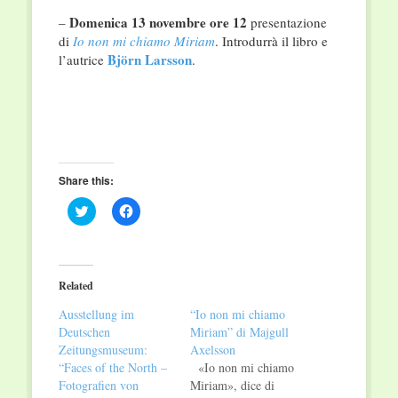
Domenica 13 novembre ore 12
–
presentazione
di
Io non mi chiamo Miriam
. Introdurrà il libro e
Björn Larsson
l’autrice
.
Share this:
Click
Click
to
to
share
share
on
on
Twitter
Facebook
(Opens
(Opens
in
in
Related
new
new
window)
window)
Ausstellung im
“Io non mi chiamo
Deutschen
Miriam” di Majgull
Zeitungsmuseum:
Axelsson
“Faces of the North –
«Io non mi chiamo
Fotografien von
Miriam», dice di