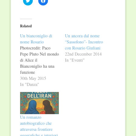
to
to
share
share
on
on
Twitter
Facebook
(Opens
(Opens
in
in
Related
new
new
window)
window)
Un bianconiglio di
Un ancora dal nome
nome Rosario
“Sassofono”- Incontro
Photocredit: Paco
con Rosario Giuliani
Pepe Pluto Nel mondo
22nd December 2014
di Alice il
In "Eventi"
Bianconiglio ha una
funzione
fondamentale: è quello
30th May 2015
che conosce tutti e
In "Danza"
tutto e sa come vanno
le cose. Noi abbiamo
incontrato Rosario
Guerra, interprete del
famoso leprino, nel
Un romanzo
balletto della Gauthier
autobiografico che
Dance Company sy
attraversa frontiere
coregrafia di Mauro
geografiche e interiori