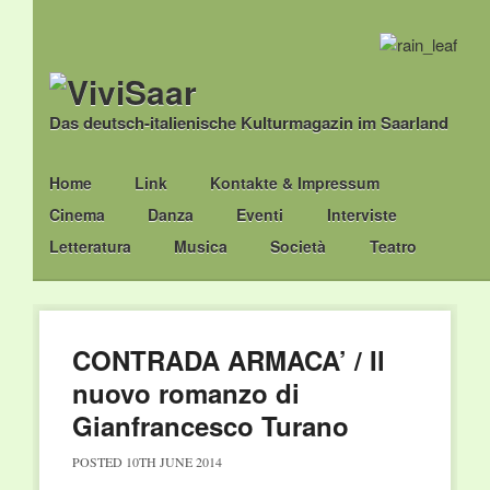
Das deutsch-italienische Kulturmagazin im Saarland
Main menu
Skip
Home
Link
Kontakte & Impressum
to
Cinema
Danza
Eventi
Interviste
content
Letteratura
Musica
Società
Teatro
CONTRADA ARMACA’ / Il
nuovo romanzo di
Gianfrancesco Turano
POSTED
10TH JUNE 2014