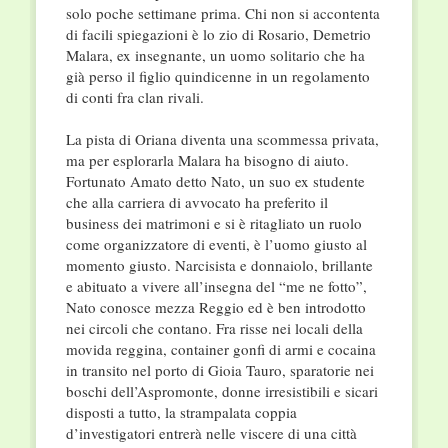
solo poche settimane prima. Chi non si accontenta
di facili spiegazioni è lo zio di Rosario, Demetrio
Malara, ex insegnante, un uomo solitario che ha
già perso il figlio quindicenne in un regolamento
di conti fra clan rivali.
La pista di Oriana diventa una scommessa privata,
ma per esplorarla Malara ha bisogno di aiuto.
Fortunato Amato detto Nato, un suo ex studente
che alla carriera di avvocato ha preferito il
business dei matrimoni e si è ritagliato un ruolo
come organizzatore di eventi, è l’uomo giusto al
momento giusto. Narcisista e donnaiolo, brillante
e abituato a vivere all’insegna del “me ne fotto”,
Nato conosce mezza Reggio ed è ben introdotto
nei circoli che contano. Fra risse nei locali della
movida reggina, container gonfi di armi e cocaina
in transito nel porto di Gioia Tauro, sparatorie nei
boschi dell’Aspromonte, donne irresistibili e sicari
disposti a tutto, la strampalata coppia
d’investigatori entrerà nelle viscere di una città