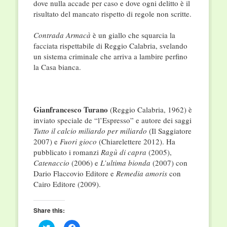
dove nulla accade per caso e dove ogni delitto è il
risultato del mancato rispetto di regole non scritte.
Contrada Armacà
è un giallo che squarcia la
facciata rispettabile di Reggio Calabria, svelando
un sistema criminale che arriva a lambire perfino
la Casa bianca.
Gianfrancesco Turano
(Reggio Calabria, 1962) è
inviato speciale de “l’Espresso” e autore dei saggi
Tutto il calcio miliardo per miliardo
(Il Saggiatore
2007) e
Fuori gioco
(Chiarelettere 2012). Ha
pubblicato i romanzi
Ragù di capra
(2005),
Catenaccio
(2006) e
L’ultima bionda
(2007) con
Dario Flaccovio Editore e
Remedia amoris
con
Cairo Editore (2009).
Share this:
Click
Click