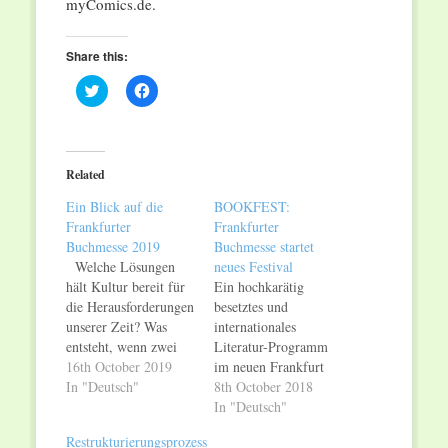
myComics.de.
Share this:
Click
Click
to
to
share
share
on
on
Twitter
Facebook
(Opens
(Opens
in
in
Related
new
new
window)
window)
Ein Blick auf die
BOOKFEST:
Frankfurter
Frankfurter
Buchmesse 2019
Buchmesse startet
Welche Lösungen
neues Festival
hält Kultur bereit für
Ein hochkarätig
die Herausforderungen
besetztes und
unserer Zeit? Was
internationales
entsteht, wenn zwei
Literatur-Programm
zukunftsweisende
16th October 2019
im neuen Frankfurt
Kreativfestivals ihre
In "Deutsch"
Pavilion, Bestseller-
8th October 2018
Kräfte bündeln? Und
Events auf dem
In "Deutsch"
welche
Messegelände sowie
Restrukturierungsprozess
Voraussetzungen
Poetry Slams,