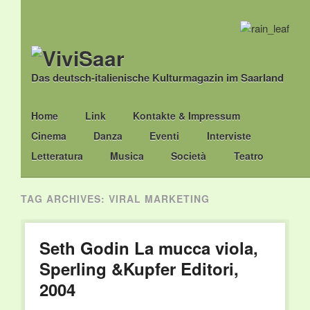
Das deutsch-italienische Kulturmagazin im Saarland
Main menu
Skip
Home
Link
Kontakte & Impressum
to
Cinema
Danza
Eventi
Interviste
content
Letteratura
Musica
Società
Teatro
TAG ARCHIVES:
VIRAL MARKETING
Seth Godin La mucca viola,
Sperling &Kupfer Editori,
2004