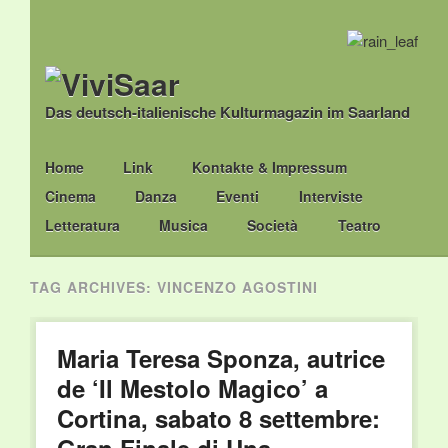
Das deutsch-italienische Kulturmagazin im Saarland
Main menu
Skip
Home
Link
Kontakte & Impressum
to
Cinema
Danza
Eventi
Interviste
content
Letteratura
Musica
Società
Teatro
TAG ARCHIVES:
VINCENZO AGOSTINI
Maria Teresa Sponza, autrice
de ‘Il Mestolo Magico’ a
Cortina, sabato 8 settembre: