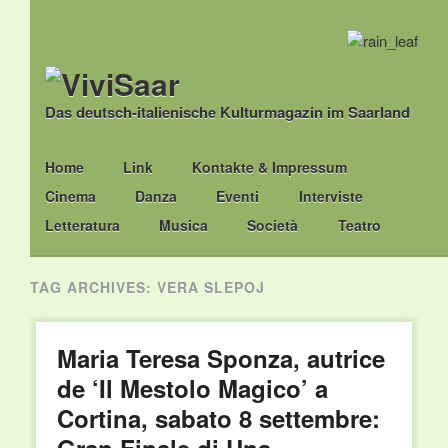
Das deutsch-italienische Kulturmagazin im Saarland
Main menu
Skip
Home
Link
Kontakte & Impressum
to
Cinema
Danza
Eventi
Interviste
content
Letteratura
Musica
Società
Teatro
TAG ARCHIVES:
VERA SLEPOJ
Maria Teresa Sponza, autrice
de ‘Il Mestolo Magico’ a
Cortina, sabato 8 settembre: