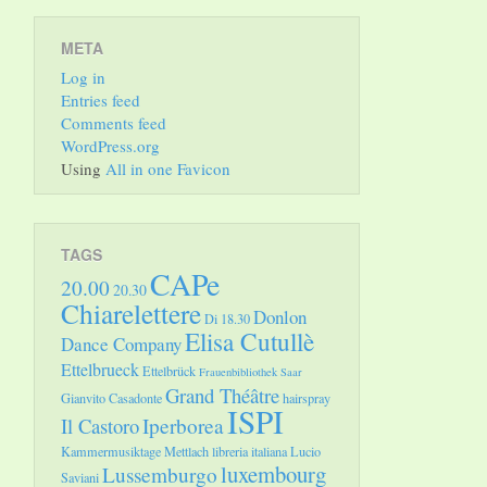
META
Log in
Entries feed
Comments feed
WordPress.org
Using
All in one Favicon
TAGS
CAPe
20.00
20.30
Chiarelettere
Donlon
Di 18.30
Elisa Cutullè
Dance Company
Ettelbrueck
Ettelbrück
Frauenbibliothek Saar
Grand Théâtre
Gianvito Casadonte
hairspray
ISPI
Il Castoro
Iperborea
Kammermusiktage Mettlach
libreria italiana
Lucio
luxembourg
Lussemburgo
Saviani