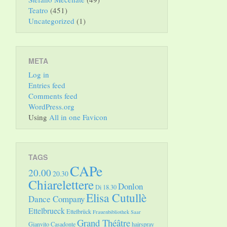
Teatro
(451)
Uncategorized
(1)
META
Log in
Entries feed
Comments feed
WordPress.org
Using
All in one Favicon
TAGS
CAPe
20.00
20.30
Chiarelettere
Donlon
Di 18.30
Elisa Cutullè
Dance Company
Ettelbrueck
Ettelbrück
Frauenbibliothek Saar
Grand Théâtre
Gianvito Casadonte
hairspray