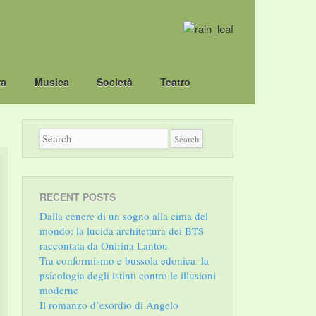
ra
Musica
Società
Teatro
RECENT POSTS
Dalla cenere di un sogno alla cima del
mondo: la lucida architettura dei BTS
raccontata da Onirina Lantou
Tra conformismo e bussola edonica: la
psicologia degli istinti contro le illusioni
moderne
Il romanzo d’esordio di Angelo