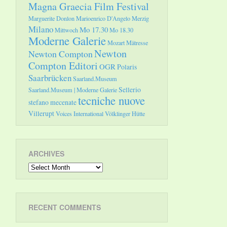
Magna Graecia Film Festival
Marguerite Donlon
Marioenrico D'Angelo
Merzig
Milano
Mo 17.30
Mittwoch
Mo 18.30
Moderne Galerie
Mozart
Mätresse
Newton
Newton Compton
Compton Editori
OGR
Polaris
Saarbrücken
Saarland.Museum
Sellerio
Saarland.Museum | Moderne Galerie
tecniche nuove
stefano mecenate
Villerupt
Voices International
Völklinger Hütte
ARCHIVES
Archives
RECENT COMMENTS