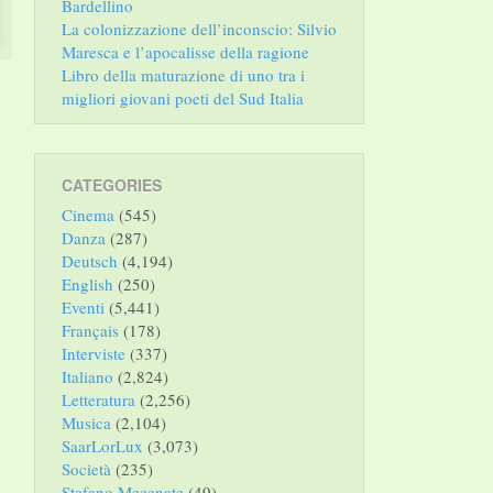
Bardellino
La colonizzazione dell’inconscio: Silvio
Maresca e l’apocalisse della ragione
Libro della maturazione di uno tra i
migliori giovani poeti del Sud Italia
CATEGORIES
Cinema
(545)
Danza
(287)
Deutsch
(4,194)
English
(250)
Eventi
(5,441)
Français
(178)
Interviste
(337)
Italiano
(2,824)
Letteratura
(2,256)
Musica
(2,104)
SaarLorLux
(3,073)
Società
(235)
Stefano Mecenate
(49)