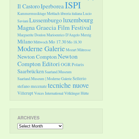
ISPI
Il Castoro
Iperborea
Kammermusiktage Mettlach
libreria italiana
Lucio
luxembourg
Lussemburgo
Saviani
Magna Graecia Film Festival
Marguerite Donlon
Marioenrico D'Angelo
Merzig
Milano
Mo 17.30
Mittwoch
Mo 18.30
Moderne Galerie
Mozart
Mätresse
Newton
Newton Compton
Compton Editori
OGR
Polaris
Saarbrücken
Saarland.Museum
Sellerio
Saarland.Museum | Moderne Galerie
tecniche nuove
stefano mecenate
Villerupt
Voices International
Völklinger Hütte
ARCHIVES
Archives