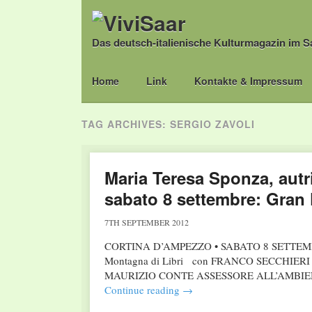
Das deutsch-italienische Kulturmagazin im S
Main menu
Skip
Home
Link
Kontakte & Impressum
to
content
TAG ARCHIVES:
SERGIO ZAVOLI
Maria Teresa Sponza, autri
sabato 8 settembre: Gran 
7TH SEPTEMBER 2012
CORTINA D’AMPEZZO • SABATO 8 SETTEMBRE
Montagna di Libri con FRANCO SECCHI
MAURIZIO CONTE ASSESSORE ALL’AMBIEN
Continue reading
→