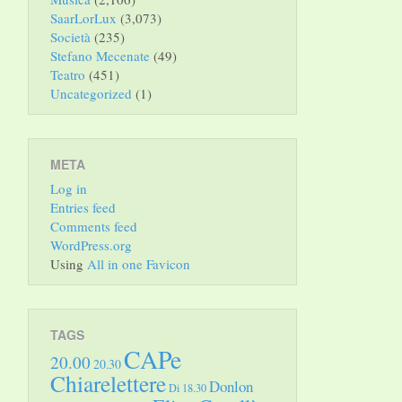
SaarLorLux
(3,073)
Società
(235)
Stefano Mecenate
(49)
Teatro
(451)
Uncategorized
(1)
META
Log in
Entries feed
Comments feed
WordPress.org
Using
All in one Favicon
TAGS
CAPe
20.00
20.30
Chiarelettere
Donlon
Di 18.30