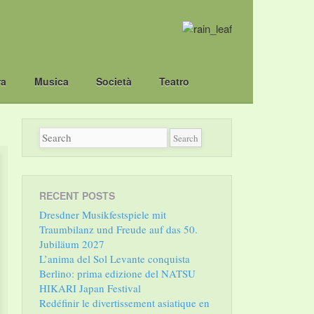
ra
Musica
Società
Teatro
RECENT POSTS
Dresdner Musikfestspiele mit
Traumbilanz und Freude auf das 50.
Jubiläum 2027
L’anima del Sol Levante conquista
Berlino: prima edizione del NATSU
HIKARI Japan Festival
Redéfinir le divertissement asiatique en