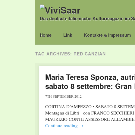
Das deutsch-italienische Kulturmagazin im S
Main menu
Skip
Home
Link
Kontakte & Impressum
to
content
TAG ARCHIVES:
RED CANZIAN
Maria Teresa Sponza, autri
sabato 8 settembre: Gran 
7TH SEPTEMBER 2012
CORTINA D’AMPEZZO • SABATO 8 SETTEMBRE
Montagna di Libri con FRANCO SECCHI
MAURIZIO CONTE ASSESSORE ALL’AMBIEN
Continue reading
→