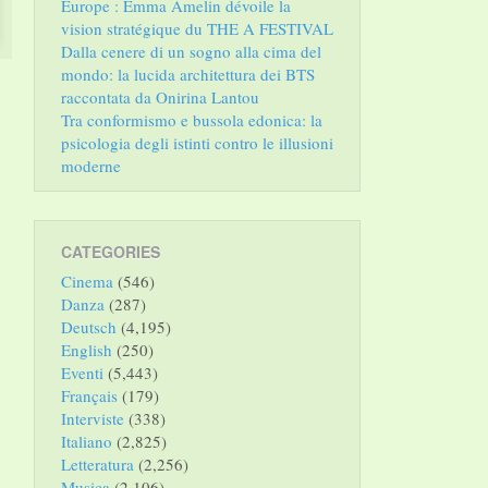
Europe : Emma Amelin dévoile la
vision stratégique du THE A FESTIVAL
Dalla cenere di un sogno alla cima del
mondo: la lucida architettura dei BTS
raccontata da Onirina Lantou
Tra conformismo e bussola edonica: la
psicologia degli istinti contro le illusioni
moderne
CATEGORIES
Cinema
(546)
Danza
(287)
Deutsch
(4,195)
English
(250)
Eventi
(5,443)
Français
(179)
Interviste
(338)
Italiano
(2,825)
Letteratura
(2,256)
Musica
(2,106)