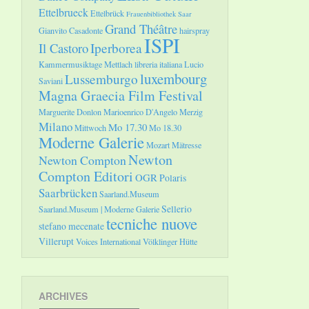
Ettelbrueck
Ettelbrück
Frauenbibliothek Saar
Grand Théâtre
Gianvito Casadonte
hairspray
ISPI
Il Castoro
Iperborea
Kammermusiktage Mettlach
libreria italiana
Lucio
luxembourg
Lussemburgo
Saviani
Magna Graecia Film Festival
Marguerite Donlon
Marioenrico D'Angelo
Merzig
Milano
Mo 17.30
Mittwoch
Mo 18.30
Moderne Galerie
Mozart
Mätresse
Newton
Newton Compton
Compton Editori
OGR
Polaris
Saarbrücken
Saarland.Museum
Sellerio
Saarland.Museum | Moderne Galerie
tecniche nuove
stefano mecenate
Villerupt
Voices International
Völklinger Hütte
ARCHIVES