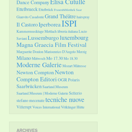
Elisa Cutullè
Dance Company
Ettelbrueck
Ettelbrück
Frauenbibliothek Saar
Grand Théâtre
Gianvito Casadonte
hairspray
ISPI
Il Castoro
Iperborea
Kammermusiktage Mettlach
libreria italiana
Lucio
luxembourg
Lussemburgo
Saviani
Magna Graecia Film Festival
Marguerite Donlon
Marioenrico D'Angelo
Merzig
Milano
Mo 17.30
Mittwoch
Mo 18.30
Moderne Galerie
Mozart
Mätresse
Newton
Newton Compton
Compton Editori
OGR
Polaris
Saarbrücken
Saarland.Museum
Sellerio
Saarland.Museum | Moderne Galerie
tecniche nuove
stefano mecenate
Villerupt
Voices International
Völklinger Hütte
ARCHIVES