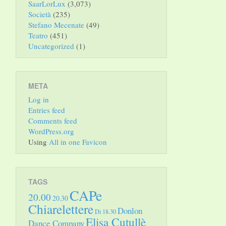
SaarLorLux
(3,073)
Società
(235)
Stefano Mecenate
(49)
Teatro
(451)
Uncategorized
(1)
META
Log in
Entries feed
Comments feed
WordPress.org
Using
All in one Favicon
TAGS
CAPe
20.00
20.30
Chiarelettere
Donlon
Di 18.30
Elisa Cutullè
Dance Company